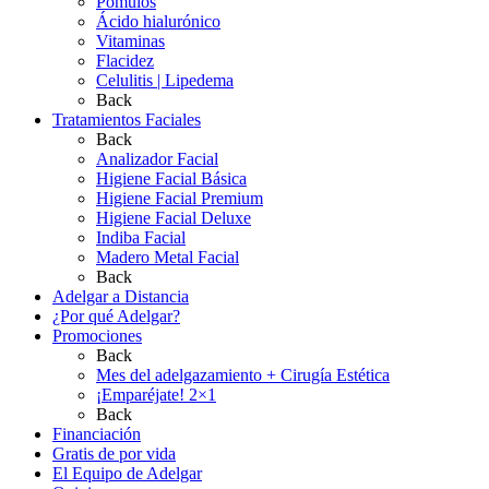
Pomulos
Ácido hialurónico
Vitaminas
Flacidez
Celulitis | Lipedema
Back
Tratamientos Faciales
Back
Analizador Facial
Higiene Facial Básica
Higiene Facial Premium
Higiene Facial Deluxe
Indiba Facial
Madero Metal Facial
Back
Adelgar a Distancia
¿Por qué Adelgar?
Promociones
Back
Mes del adelgazamiento + Cirugía Estética
¡Emparéjate! 2×1
Back
Financiación
Gratis de por vida
El Equipo de Adelgar