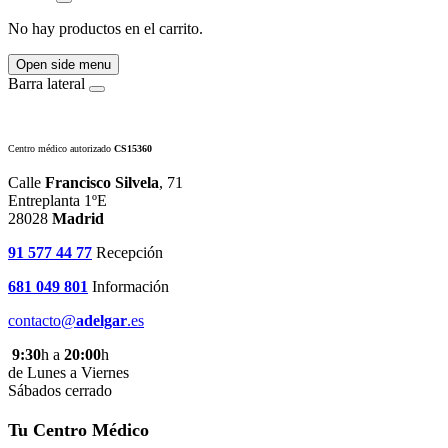
No hay productos en el carrito.
Open side menu
Barra lateral
Centro médico autorizado
CS15360
Calle
Francisco Silvela
, 71
Entreplanta 1ºE
28028
Madrid
91 577 44 77
Recepción
681 049 801
Información
contacto@
adelgar
.es
9:30
h a
20:00
h
de Lunes a Viernes
Sábados cerrado
Tu Centro Médico