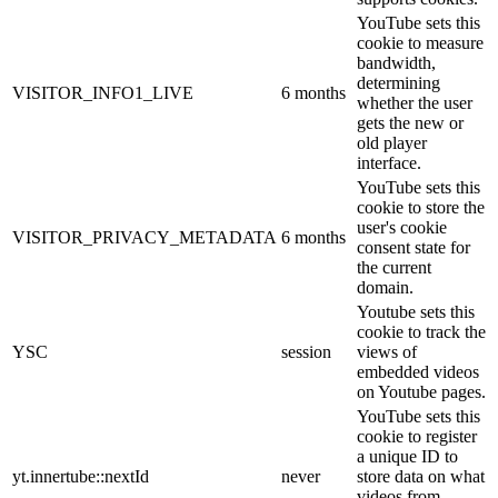
YouTube sets this
cookie to measure
bandwidth,
determining
VISITOR_INFO1_LIVE
6 months
whether the user
gets the new or
old player
interface.
YouTube sets this
cookie to store the
user's cookie
VISITOR_PRIVACY_METADATA
6 months
consent state for
the current
domain.
Youtube sets this
cookie to track the
YSC
session
views of
embedded videos
on Youtube pages.
YouTube sets this
cookie to register
a unique ID to
yt.innertube::nextId
never
store data on what
videos from