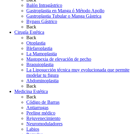
Balón Intragástrico
Gastroplastia en Manga ó Método Apollo
Gastroplastia Tubular o Manga Gástrica
Bypass Gástrico
Back
Cirugía Estética
Back
Otoplastia
Blefaroplastia
La Mamoplastia
Mastopexia de elevación de pecho
Braquioplastia
La Liposucción técnica muy evolucionada que permite
modelar tu figura
Abdominoplastia
Back
Medicina Estética
Back
Código de Barras
Antiarrugas
Peeling médico
Rejuvenecimiento
Neuromoduladores
Labios