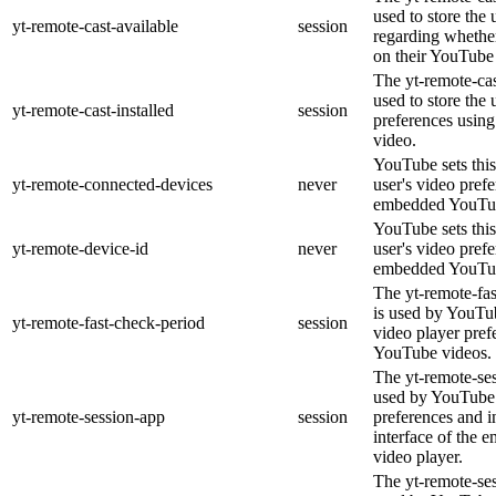
used to store the 
yt-remote-cast-available
session
regarding whether
on their YouTube 
The yt-remote-cas
used to store the 
yt-remote-cast-installed
session
preferences usi
video.
YouTube sets this
yt-remote-connected-devices
never
user's video pref
embedded YouTub
YouTube sets this
yt-remote-device-id
never
user's video pref
embedded YouTub
The yt-remote-fa
is used by YouTub
yt-remote-fast-check-period
session
video player pre
YouTube videos.
The yt-remote-ses
used by YouTube 
yt-remote-session-app
session
preferences and i
interface of the
video player.
The yt-remote-se