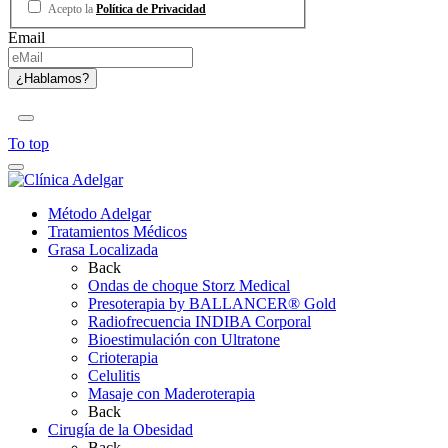
Acepto la
Política de Privacidad
Email
To top
Método Adelgar
Tratamientos Médicos
Grasa Localizada
Back
Ondas de choque Storz Medical
Presoterapia by BALLANCER® Gold
Radiofrecuencia INDIBA Corporal
Bioestimulación con Ultratone
Crioterapia
Celulitis
Masaje con Maderoterapia
Back
Cirugía de la Obesidad
Back