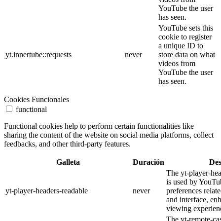
YouTube the user
has seen.
YouTube sets this
cookie to register
a unique ID to
yt.innertube::requests
never
store data on what
videos from
YouTube the user
has seen.
Cookies Funcionales
functional
Functional cookies help to perform certain functionalities like
sharing the content of the website on social media platforms, collect
feedbacks, and other third-party features.
Galleta
Duración
Des
The yt-player-he
is used by YouTub
yt-player-headers-readable
never
preferences relat
and interface, en
viewing experien
The yt-remote-cas