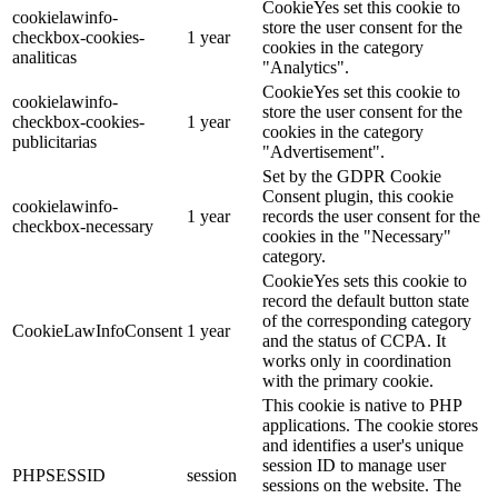
CookieYes set this cookie to
cookielawinfo-
store the user consent for the
checkbox-cookies-
1 year
cookies in the category
analiticas
"Analytics".
CookieYes set this cookie to
cookielawinfo-
store the user consent for the
checkbox-cookies-
1 year
cookies in the category
publicitarias
"Advertisement".
Set by the GDPR Cookie
Consent plugin, this cookie
cookielawinfo-
1 year
records the user consent for the
checkbox-necessary
cookies in the "Necessary"
category.
CookieYes sets this cookie to
record the default button state
of the corresponding category
CookieLawInfoConsent
1 year
and the status of CCPA. It
works only in coordination
with the primary cookie.
This cookie is native to PHP
applications. The cookie stores
and identifies a user's unique
session ID to manage user
PHPSESSID
session
sessions on the website. The