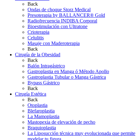
Back
Ondas de choque Storz Medical
Presoterapia by BALLANCER® Gold
Radiofrecuencia INDIBA Corporal
Bioestimulación con Ultratone
Crioterapia
Celulitis
Masaje con Maderoterapia
Back
Cirugía de la Obesidad
Back
Balón Intragástrico
Gastroplastia en Manga ó Método Apollo
Gastroplastia Tubular o Manga Gástrica
Bypass Gástrico
Back
Cirugía Estética
Back
Otoplastia
Blefaroplastia
La Mamoplastia
Mastopexia de elevación de pecho
Braquioplastia
La Liposucción técnica muy evolucionada que permite
modelar tu figura