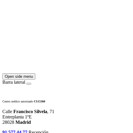
Open side menu
Barra lateral
Centro médico autorizado
CS15360
Calle
Francisco Silvela
, 71
Entreplanta 1ºE
28028
Madrid
91 577 44 77
Recepción