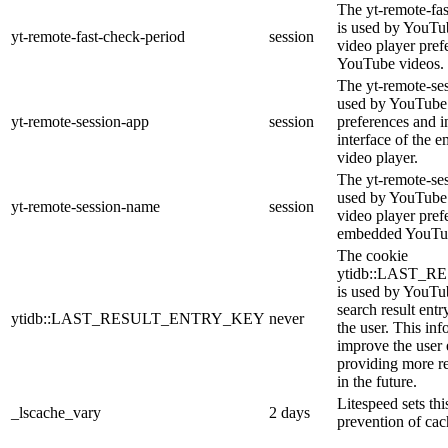
The yt-remote-fa
is used by YouTub
yt-remote-fast-check-period
session
video player pre
YouTube videos.
The yt-remote-ses
used by YouTube 
yt-remote-session-app
session
preferences and i
interface of the
video player.
The yt-remote-se
used by YouTube t
yt-remote-session-name
session
video player pref
embedded YouTub
The cookie
ytidb::LAST_
is used by YouTube
search result entr
ytidb::LAST_RESULT_ENTRY_KEY
never
the user. This inf
improve the user
providing more re
in the future.
Litespeed sets thi
_lscache_vary
2 days
prevention of cac