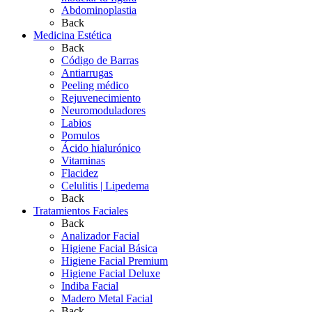
Abdominoplastia
Back
Medicina Estética
Back
Código de Barras
Antiarrugas
Peeling médico
Rejuvenecimiento
Neuromoduladores
Labios
Pomulos
Ácido hialurónico
Vitaminas
Flacidez
Celulitis | Lipedema
Back
Tratamientos Faciales
Back
Analizador Facial
Higiene Facial Básica
Higiene Facial Premium
Higiene Facial Deluxe
Indiba Facial
Madero Metal Facial
Back