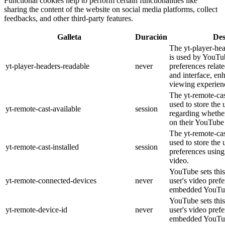
Functional cookies help to perform certain functionalities like
sharing the content of the website on social media platforms, collect
feedbacks, and other third-party features.
Galleta
Duración
Des
The yt-player-he
is used by YouTub
yt-player-headers-readable
never
preferences relat
and interface, en
viewing experien
The yt-remote-cas
used to store the 
yt-remote-cast-available
session
regarding whether
on their YouTube 
The yt-remote-cas
used to store the 
yt-remote-cast-installed
session
preferences usi
video.
YouTube sets this
yt-remote-connected-devices
never
user's video pref
embedded YouTub
YouTube sets this
yt-remote-device-id
never
user's video pref
embedded YouTub