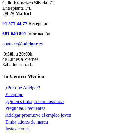
Calle
Francisco Silvela
, 71
Entreplanta 1ºE
28028
Madrid
91 577 44 77
Recepción
681 049 801
Información
contacto@
adelgar
.es
9:30
h a
20:00
h
de Lunes a Viernes
Sábados cerrado
Tu Centro Médico
¿Por qué Adelgar?
El equipo
¿Quieres trabajar con nosotros?
Preguntas Frecuentes
Adelgar promueve el empleo joven
Embajadores de marca
Instalaciones