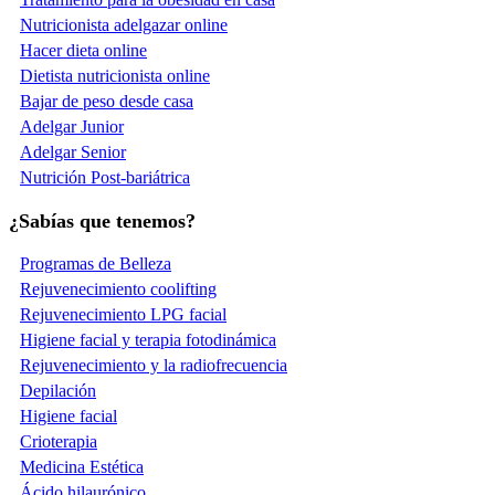
Nutricionista adelgazar online
Hacer dieta online
Dietista nutricionista online
Bajar de peso desde casa
Adelgar Junior
Adelgar Senior
Nutrición Post-bariátrica
¿Sabías que tenemos?
Programas de Belleza
Rejuvenecimiento coolifting
Rejuvenecimiento LPG facial
Higiene facial y terapia fotodinámica
Rejuvenecimiento y la radiofrecuencia
Depilación
Higiene facial
Crioterapia
Medicina Estética
Ácido hilaurónico