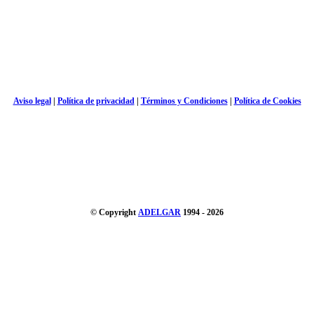
Aviso legal
|
Política de privacidad
|
Términos y Condiciones
|
Política de Cookies
© Copyright
ADELGAR
1994 - 2026