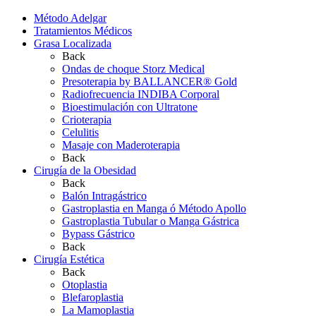
Método Adelgar
Tratamientos Médicos
Grasa Localizada
Back
Ondas de choque Storz Medical
Presoterapia by BALLANCER® Gold
Radiofrecuencia INDIBA Corporal
Bioestimulación con Ultratone
Crioterapia
Celulitis
Masaje con Maderoterapia
Back
Cirugía de la Obesidad
Back
Balón Intragástrico
Gastroplastia en Manga ó Método Apollo
Gastroplastia Tubular o Manga Gástrica
Bypass Gástrico
Back
Cirugía Estética
Back
Otoplastia
Blefaroplastia
La Mamoplastia