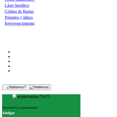
Láser lipolítico
Código de Barras
Pómulos y lábios
Rejuvenecimiento
¿Hablamos?
Información y asesoramiento
Adelgar