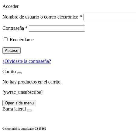
Acceder
Nombre de usuario o correo electrónico
*
Contraseña
*
Recuérdame
Acceso
¿Olvidaste la contraseña?
Carrito
No hay productos en el carrito.
[ywrac_unsubscribe]
Open side menu
Barra lateral
Centro médico autorizado
CS15360