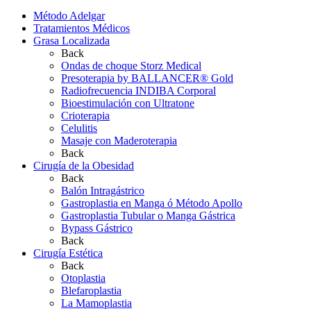
Método Adelgar
Tratamientos Médicos
Grasa Localizada
Back
Ondas de choque Storz Medical
Presoterapia by BALLANCER® Gold
Radiofrecuencia INDIBA Corporal
Bioestimulación con Ultratone
Crioterapia
Celulitis
Masaje con Maderoterapia
Back
Cirugía de la Obesidad
Back
Balón Intragástrico
Gastroplastia en Manga ó Método Apollo
Gastroplastia Tubular o Manga Gástrica
Bypass Gástrico
Back
Cirugía Estética
Back
Otoplastia
Blefaroplastia
La Mamoplastia