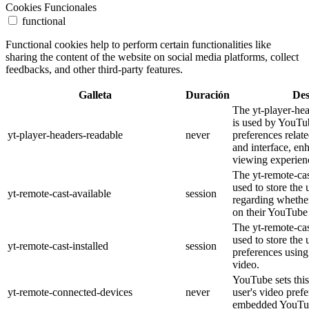
Cookies Funcionales
functional
Functional cookies help to perform certain functionalities like
sharing the content of the website on social media platforms, collect
feedbacks, and other third-party features.
Galleta
Duración
Des
The yt-player-he
is used by YouTub
yt-player-headers-readable
never
preferences relat
and interface, en
viewing experien
The yt-remote-cas
used to store the 
yt-remote-cast-available
session
regarding whether
on their YouTube 
The yt-remote-cas
used to store the 
yt-remote-cast-installed
session
preferences usi
video.
YouTube sets this
yt-remote-connected-devices
never
user's video pref
embedded YouTub