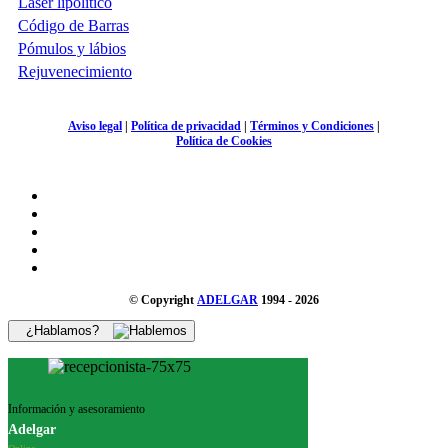
Láser lipolítico
Código de Barras
Pómulos y lábios
Rejuvenecimiento
Aviso legal
|
Política de privacidad
|
Términos y Condiciones
|
Política de Cookies
© Copyright
ADELGAR
1994 - 2026
¿Hablamos?
Información y asesoramiento
Adelgar