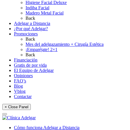
Higiene Facial Deluxe
Indiba Facial
Madero Metal Facial
Back
Adelgar a Distancia
¿Por qué Adelgar?
Promociones
Back
Mes del adelgazamiento + Cirugía Estética
¡Emparéjate! 2×1
Back
Financiación
Gratis de por vida
El Equipo de Adelgar
Opiniones
FAQ’s
Blog
Vblog
Contactar
× Close Panel
Cómo funciona Adelgar a Distancia