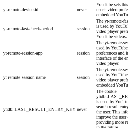
YouTube sets this
yt-remote-device-id
never
user's video pref
embedded YouTub
The yt-remote-fa
is used by YouTub
yt-remote-fast-check-period
session
video player pre
YouTube videos.
The yt-remote-ses
used by YouTube 
yt-remote-session-app
session
preferences and i
interface of the
video player.
The yt-remote-se
used by YouTube t
yt-remote-session-name
session
video player pref
embedded YouTub
The cookie
ytidb::LAST_
is used by YouTube
search result entr
ytidb::LAST_RESULT_ENTRY_KEY
never
the user. This inf
improve the user
providing more re
in the future.