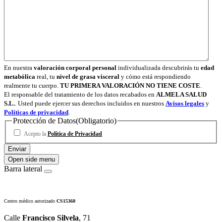
En nuestra
valoración corporal personal
individualizada descubrirás tu
edad
metabólica
real, tu
nivel de grasa visceral
y cómo está respondiendo
realmente tu cuerpo.
TU PRIMERA VALORACIÓN NO TIENE COSTE
.
El responsable del tratamiento de los datos recabados en
ALMELA SALUD
S.L.
. Usted puede ejercer sus derechos incluidos en nuestros
Avisos legales
y
Políticas de privacidad
.
Protección de Datos
(Obligatorio)
Acepto la
Política de Privacidad
Open side menu
Barra lateral
Centro médico autorizado
CS15360
Calle
Francisco Silvela
, 71