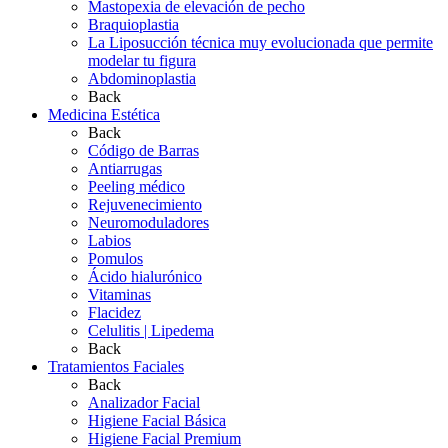
Mastopexia de elevación de pecho
Braquioplastia
La Liposucción técnica muy evolucionada que permite
modelar tu figura
Abdominoplastia
Back
Medicina Estética
Back
Código de Barras
Antiarrugas
Peeling médico
Rejuvenecimiento
Neuromoduladores
Labios
Pomulos
Ácido hialurónico
Vitaminas
Flacidez
Celulitis | Lipedema
Back
Tratamientos Faciales
Back
Analizador Facial
Higiene Facial Básica
Higiene Facial Premium