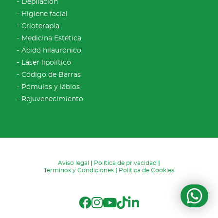
Depilación
Higiene facial
Crioterapia
Medicina Estética
Ácido hilaurónico
Láser lipolítico
Código de Barras
Pómulos y lábios
Rejuvenecimiento
Aviso legal
|
Política de privacidad
|
Términos y Condiciones
|
Política de Cookies