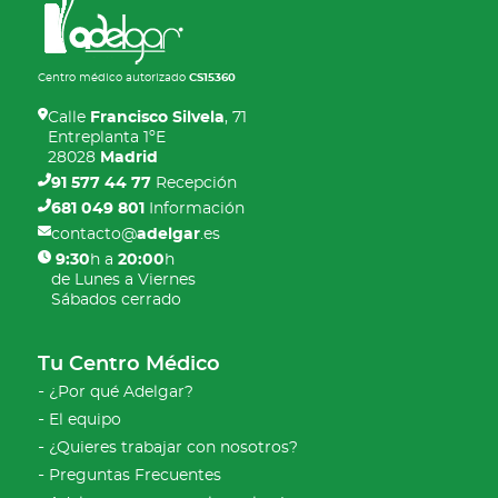
Centro médico autorizado
CS15360
Calle
Francisco Silvela
, 71
Entreplanta 1ºE
28028
Madrid
91 577 44 77
Recepción
681 049 801
Información
contacto@
adelgar
.es
9:30
h a
20:00
h
de Lunes a Viernes
Sábados cerrado
Tu Centro Médico
¿Por qué Adelgar?
El equipo
¿Quieres trabajar con nosotros?
Preguntas Frecuentes