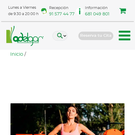
Lunes a Viernes
Recepción
Información
91 577 44 77
681 049 801
de 9:30 a 20:00 h
Reserva tu Cita
Inicio
/
Abdominoplastia y
calidad de vida