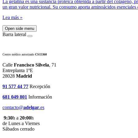
La gelatina es una sustancia proteica obtenida a partir del colágeno, p
un gran valor nutricional. Su consumo aporta aminoácidos esenciales qu
Lea más »
Open side menu
Barra lateral
Centro médico autorizado
CS15360
Calle
Francisco Silvela
, 71
Entreplanta 1ºE
28028
Madrid
91 577 44 77
Recepción
681 049 801
Información
contacto@
adelgar
.es
9:30
h a
20:00
h
de Lunes a Viernes
Sábados cerrado