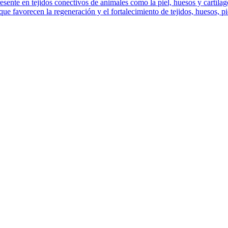
resente en tejidos conectivos de animales como la piel, huesos y cartílag
e favorecen la regeneración y el fortalecimiento de tejidos, huesos, pie