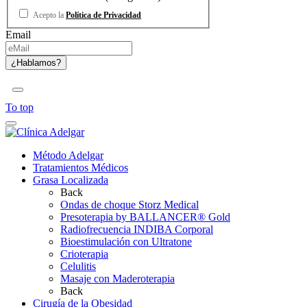
Acepto la
Política de Privacidad
Email
To top
Método Adelgar
Tratamientos Médicos
Grasa Localizada
Back
Ondas de choque Storz Medical
Presoterapia by BALLANCER® Gold
Radiofrecuencia INDIBA Corporal
Bioestimulación con Ultratone
Crioterapia
Celulitis
Masaje con Maderoterapia
Back
Cirugía de la Obesidad