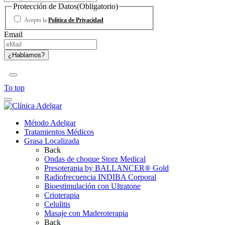
Protección de Datos
(Obligatorio)
Acepto la
Política de Privacidad
Email
To top
Método Adelgar
Tratamientos Médicos
Grasa Localizada
Back
Ondas de choque Storz Medical
Presoterapia by BALLANCER® Gold
Radiofrecuencia INDIBA Corporal
Bioestimulación con Ultratone
Crioterapia
Celulitis
Masaje con Maderoterapia
Back