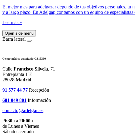
El mejor mes para adelgazar depende de tus objetivos personales, tu 
y a largo plazo. En Adelgar, contamos con un equipo de especialistas 
Lea más »
Open side menu
Barra lateral
Centro médico autorizado
CS15360
Calle
Francisco Silvela
, 71
Entreplanta 1ºE
28028
Madrid
91 577 44 77
Recepción
681 049 801
Información
contacto@
adelgar
.es
9:30
h a
20:00
h
de Lunes a Viernes
Sábados cerrado