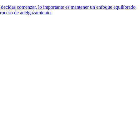
o decidas comenzar, lo importante es mantener un enfoque equilibrado
 proceso de adelgazamiento.