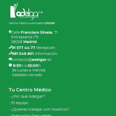
Centro médico autorizado
CS15360
Calle
Francisco Silvela
, 71
Entreplanta 1ºE
28028
Madrid
91 577 44 77
Recepción
681 049 801
Información
contacto@
adelgar
.es
9:30
h a
20:00
h
de Lunes a Viernes
Sábados cerrado
Tu Centro Médico
¿Por qué Adelgar?
El equipo
¿Quieres trabajar con nosotros?