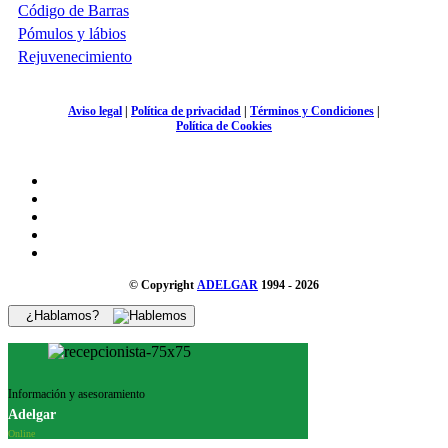
Código de Barras
Pómulos y lábios
Rejuvenecimiento
Aviso legal
|
Política de privacidad
|
Términos y Condiciones
|
Política de Cookies
© Copyright
ADELGAR
1994 - 2026
¿Hablamos?
Información y asesoramiento
Adelgar
Online