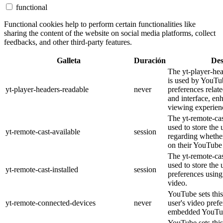
functional
Functional cookies help to perform certain functionalities like
sharing the content of the website on social media platforms, collect
feedbacks, and other third-party features.
Galleta
Duración
Des
The yt-player-he
is used by YouTub
yt-player-headers-readable
never
preferences relat
and interface, en
viewing experien
The yt-remote-cas
used to store the 
yt-remote-cast-available
session
regarding whether
on their YouTube 
The yt-remote-cas
used to store the 
yt-remote-cast-installed
session
preferences usi
video.
YouTube sets this
yt-remote-connected-devices
never
user's video pref
embedded YouTub
YouTube sets this