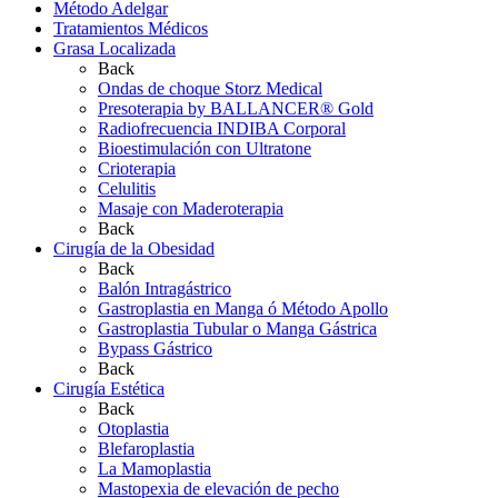
Método Adelgar
Tratamientos Médicos
Grasa Localizada
Back
Ondas de choque Storz Medical
Presoterapia by BALLANCER® Gold
Radiofrecuencia INDIBA Corporal
Bioestimulación con Ultratone
Crioterapia
Celulitis
Masaje con Maderoterapia
Back
Cirugía de la Obesidad
Back
Balón Intragástrico
Gastroplastia en Manga ó Método Apollo
Gastroplastia Tubular o Manga Gástrica
Bypass Gástrico
Back
Cirugía Estética
Back
Otoplastia
Blefaroplastia
La Mamoplastia
Mastopexia de elevación de pecho