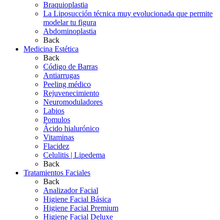
Braquioplastia
La Liposucción técnica muy evolucionada que permite
modelar tu figura
Abdominoplastia
Back
Medicina Estética
Back
Código de Barras
Antiarrugas
Peeling médico
Rejuvenecimiento
Neuromoduladores
Labios
Pomulos
Ácido hialurónico
Vitaminas
Flacidez
Celulitis | Lipedema
Back
Tratamientos Faciales
Back
Analizador Facial
Higiene Facial Básica
Higiene Facial Premium
Higiene Facial Deluxe