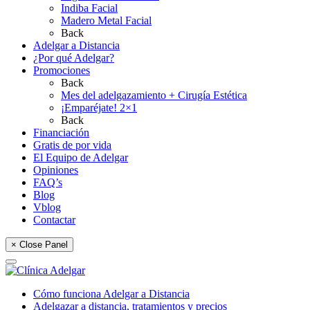
Indiba Facial
Madero Metal Facial
Back
Adelgar a Distancia
¿Por qué Adelgar?
Promociones
Back
Mes del adelgazamiento + Cirugía Estética
¡Emparéjate! 2×1
Back
Financiación
Gratis de por vida
El Equipo de Adelgar
Opiniones
FAQ’s
Blog
Vblog
Contactar
× Close Panel
Cómo funciona Adelgar a Distancia
Adelgazar a distancia, tratamientos y precios