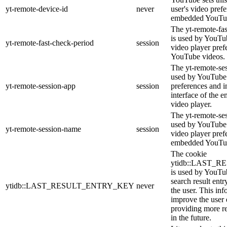
yt-remote-device-id
never
user's video pref
embedded YouTub
The yt-remote-fa
is used by YouTub
yt-remote-fast-check-period
session
video player pre
YouTube videos.
The yt-remote-ses
used by YouTube 
yt-remote-session-app
session
preferences and i
interface of the
video player.
The yt-remote-se
used by YouTube t
yt-remote-session-name
session
video player pref
embedded YouTub
The cookie
ytidb::LAST_
is used by YouTube
search result entr
ytidb::LAST_RESULT_ENTRY_KEY
never
the user. This inf
improve the user
providing more re
in the future.