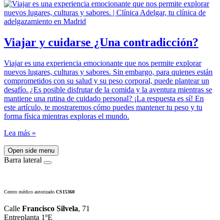
Viajar y cuidarse ¿Una contradicción?
Viajar es una experiencia emocionante que nos permite explorar
nuevos lugares, culturas y sabores. Sin embargo, para quienes están
comprometidos con su salud y su peso corporal, puede plantear un
desafío. ¿Es posible disfrutar de la comida y la aventura mientras se
mantiene una rutina de cuidado personal? ¡La respuesta es sí! En
este artículo, te mostraremos cómo puedes mantener tu peso y tu
forma física mientras exploras el mundo.
Lea más »
Open side menu
Barra lateral
Centro médico autorizado
CS15360
Calle
Francisco Silvela
, 71
Entreplanta 1ºE