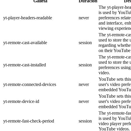
Galleta
Duración
Des
The yt-player-he
is used by YouTub
yt-player-headers-readable
never
preferences relat
and interface, en
viewing experien
The yt-remote-cas
used to store the 
yt-remote-cast-available
session
regarding whether
on their YouTube 
The yt-remote-cas
used to store the 
yt-remote-cast-installed
session
preferences usi
video.
YouTube sets this
yt-remote-connected-devices
never
user's video pref
embedded YouTub
YouTube sets this
yt-remote-device-id
never
user's video pref
embedded YouTub
The yt-remote-fa
is used by YouTub
yt-remote-fast-check-period
session
video player pre
YouTube videos.