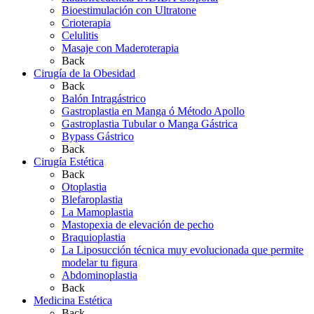
Bioestimulación con Ultratone
Crioterapia
Celulitis
Masaje con Maderoterapia
Back
Cirugía de la Obesidad
Back
Balón Intragástrico
Gastroplastia en Manga ó Método Apollo
Gastroplastia Tubular o Manga Gástrica
Bypass Gástrico
Back
Cirugía Estética
Back
Otoplastia
Blefaroplastia
La Mamoplastia
Mastopexia de elevación de pecho
Braquioplastia
La Liposucción técnica muy evolucionada que permite
modelar tu figura
Abdominoplastia
Back
Medicina Estética
Back