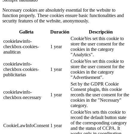
Necessary cookies are absolutely essential for the website to
function properly. These cookies ensure basic functionalities and
security features of the website, anonymously.
Galleta
Duración
Descripción
CookieYes set this cookie to
cookielawinfo-
store the user consent for the
checkbox-cookies-
1 year
cookies in the category
analiticas
"Analytics".
CookieYes set this cookie to
cookielawinfo-
store the user consent for the
checkbox-cookies-
1 year
cookies in the category
publicitarias
"Advertisement".
Set by the GDPR Cookie
Consent plugin, this cookie
cookielawinfo-
1 year
records the user consent for the
checkbox-necessary
cookies in the "Necessary"
category.
CookieYes sets this cookie to
record the default button state
of the corresponding category
CookieLawInfoConsent
1 year
and the status of CCPA. It
works only in coordination