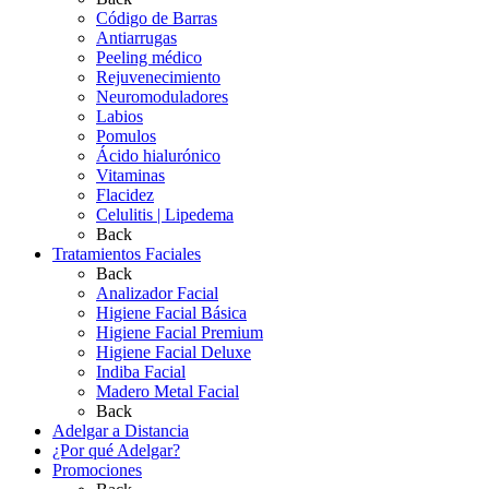
Código de Barras
Antiarrugas
Peeling médico
Rejuvenecimiento
Neuromoduladores
Labios
Pomulos
Ácido hialurónico
Vitaminas
Flacidez
Celulitis | Lipedema
Back
Tratamientos Faciales
Back
Analizador Facial
Higiene Facial Básica
Higiene Facial Premium
Higiene Facial Deluxe
Indiba Facial
Madero Metal Facial
Back
Adelgar a Distancia
¿Por qué Adelgar?
Promociones