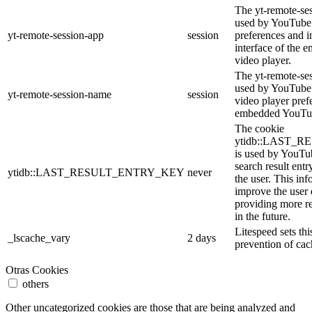
The yt-remote-ses
used by YouTube 
yt-remote-session-app
session
preferences and i
interface of the
video player.
The yt-remote-se
used by YouTube t
yt-remote-session-name
session
video player pref
embedded YouTub
The cookie
ytidb::LAST_
is used by YouTube
search result entr
ytidb::LAST_RESULT_ENTRY_KEY
never
the user. This inf
improve the user
providing more re
in the future.
Litespeed sets thi
_lscache_vary
2 days
prevention of cac
Otras Cookies
others
Other uncategorized cookies are those that are being analyzed and