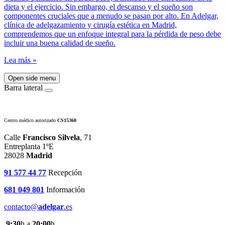
dieta y el ejercicio. Sin embargo, el descanso y el sueño son
componentes cruciales que a menudo se pasan por alto. En Adelgar,
clínica de adelgazamiento y cirugía estética en Madrid,
comprendemos que un enfoque integral para la pérdida de peso debe
incluir una buena calidad de sueño.
Lea más »
Open side menu
Barra lateral
Centro médico autorizado
CS15360
Calle
Francisco Silvela
, 71
Entreplanta 1ºE
28028
Madrid
91 577 44 77
Recepción
681 049 801
Información
contacto@
adelgar
.es
9:30
h a
20:00
h