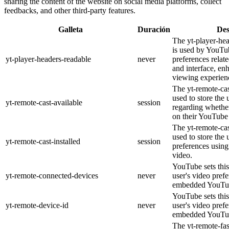
sharing the content of the website on social media platforms, collect
feedbacks, and other third-party features.
Galleta
Duración
Des
The yt-player-he
is used by YouTub
yt-player-headers-readable
never
preferences relat
and interface, en
viewing experien
The yt-remote-cas
used to store the 
yt-remote-cast-available
session
regarding whether
on their YouTube 
The yt-remote-cas
used to store the 
yt-remote-cast-installed
session
preferences usi
video.
YouTube sets this
yt-remote-connected-devices
never
user's video pref
embedded YouTub
YouTube sets this
yt-remote-device-id
never
user's video pref
embedded YouTub
The yt-remote-fa