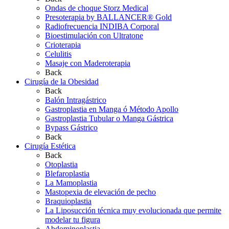
Ondas de choque Storz Medical
Presoterapia by BALLANCER® Gold
Radiofrecuencia INDIBA Corporal
Bioestimulación con Ultratone
Crioterapia
Celulitis
Masaje con Maderoterapia
Back
Cirugía de la Obesidad
Back
Balón Intragástrico
Gastroplastia en Manga ó Método Apollo
Gastroplastia Tubular o Manga Gástrica
Bypass Gástrico
Back
Cirugía Estética
Back
Otoplastia
Blefaroplastia
La Mamoplastia
Mastopexia de elevación de pecho
Braquioplastia
La Liposucción técnica muy evolucionada que permite
modelar tu figura
Abdominoplastia