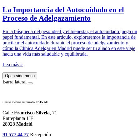
La Importancia del Autocuidado en el
Proceso de Adelgazamiento
En la búsqueda del peso ideal y el bienestar, el autocuidado juega un
papel fundamental. En este artículo, exploraremos la importancia de
practicar el autocuidado durante el proceso de adelgazamiento y
cómo la Clínica Adelgar en Madrid puede ser tu aliado en este viaje
hacia una vida más saludable y equilibrada.
Lea más »
Open side menu
Barra lateral
Centro médico autorizado
CS15360
Calle
Francisco Silvela
, 71
Entreplanta 1ºE
28028
Madrid
91 577 44 77
Recepción