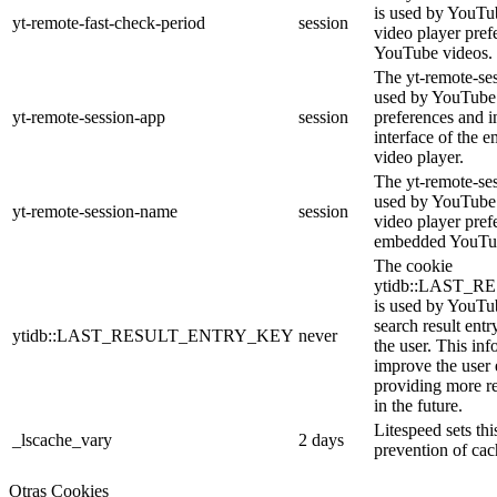
is used by YouTub
yt-remote-fast-check-period
session
video player pre
YouTube videos.
The yt-remote-ses
used by YouTube 
yt-remote-session-app
session
preferences and i
interface of the
video player.
The yt-remote-se
used by YouTube t
yt-remote-session-name
session
video player pref
embedded YouTub
The cookie
ytidb::LAST_
is used by YouTube
search result entr
ytidb::LAST_RESULT_ENTRY_KEY
never
the user. This inf
improve the user
providing more re
in the future.
Litespeed sets thi
_lscache_vary
2 days
prevention of cac
Otras Cookies