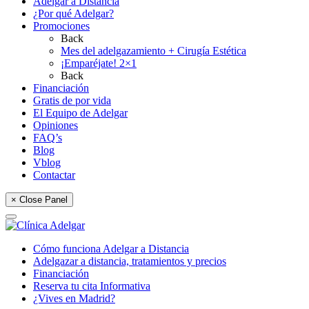
Adelgar a Distancia
¿Por qué Adelgar?
Promociones
Back
Mes del adelgazamiento + Cirugía Estética
¡Emparéjate! 2×1
Back
Financiación
Gratis de por vida
El Equipo de Adelgar
Opiniones
FAQ’s
Blog
Vblog
Contactar
× Close Panel
Cómo funciona Adelgar a Distancia
Adelgazar a distancia, tratamientos y precios
Financiación
Reserva tu cita Informativa
¿Vives en Madrid?