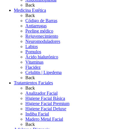
Back
Medicina Estética
Back
Código de Barras
Antiarrugas
Peeling médico
Rejuvenecimiento
Neuromoduladores
Labios
Pomulos
Ácido hialurónico
Vitaminas
Flacidez
Celulitis | Lipedema
Back
Tratamientos Faciales
Back
Analizador Facial
Higiene Facial Básica
Higiene Facial Premium
Higiene Facial Deluxe
Indiba Facial
Madero Metal Facial
Back