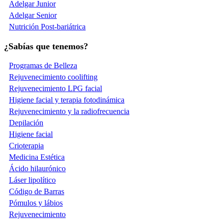
Adelgar Junior
Adelgar Senior
Nutrición Post-bariátrica
¿Sabías que tenemos?
Programas de Belleza
Rejuvenecimiento coolifting
Rejuvenecimiento LPG facial
Higiene facial y terapia fotodinámica
Rejuvenecimiento y la radiofrecuencia
Depilación
Higiene facial
Crioterapia
Medicina Estética
Ácido hilaurónico
Láser lipolítico
Código de Barras
Pómulos y lábios
Rejuvenecimiento