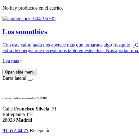
No hay productos en el carrito.
Los smoothies
Con este calor, nada nos apetece más que tomarnos algo fresquito. ¿Q
extra de energía que necesitamos tanto en estos días. Nos aportan una 
Lea más »
Open side menu
Barra lateral
Centro médico autorizado
CS15360
Calle
Francisco Silvela
, 71
Entreplanta 1ºE
28028
Madrid
91 577 44 77
Recepción