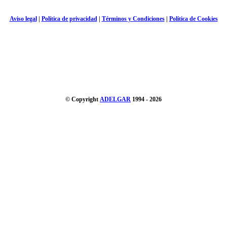
Aviso legal
|
Política de privacidad
|
Términos y Condiciones
|
Política de Cookies
© Copyright
ADELGAR
1994 - 2026