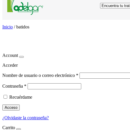
Inicio
/
batidos
batidos
Account
Acceder
Nombre de usuario o correo electrónico
*
Contraseña
*
Recuérdame
Acceso
¿Olvidaste la contraseña?
Carrito