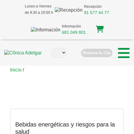
Lunes a Viernes
Recepción
91 577 44 77
de 9:30 a 20:00 h
Información
681 049 801
Reserva tu Cita
Inicio
/
Bebidas Energéticas
Bebidas energéticas y riesgos para la
salud