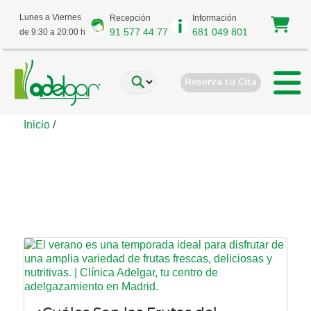
Lunes a Viernes
Recepción
Información
91 577 44 77
681 049 801
de 9:30 a 20:00 h
Reserva tu Cita
Inicio
/
Beneficios de las frutas
de verano