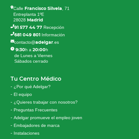
Calle
, 71
Francisco Silvela
Entreplanta 1ºE
28028
Madrid
Recepción
91 577 44 77
Información
681 049 801
contacto@
.es
adelgar
h a
h
9:30
20:00
de Lunes a Viernes
Sábados cerrado
Tu Centro Médico
¿Por qué Adelgar?
El equipo
¿Quieres trabajar con nosotros?
Preguntas Frecuentes
Adelgar promueve el empleo joven
Embajadores de marca
Instalaciones