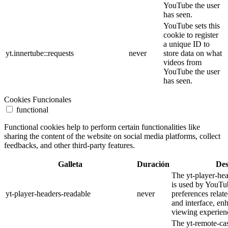
YouTube the user
has seen.
YouTube sets this
cookie to register
a unique ID to
yt.innertube::requests
never
store data on what
videos from
YouTube the user
has seen.
Cookies Funcionales
functional
Functional cookies help to perform certain functionalities like
sharing the content of the website on social media platforms, collect
feedbacks, and other third-party features.
Galleta
Duración
Des
The yt-player-he
is used by YouTub
yt-player-headers-readable
never
preferences relat
and interface, en
viewing experien
The yt-remote-cas