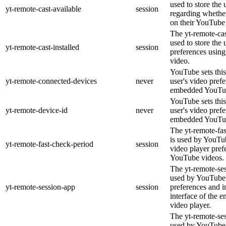
used to store the 
yt-remote-cast-available
session
regarding whether
on their YouTube 
The yt-remote-cas
used to store the 
yt-remote-cast-installed
session
preferences usi
video.
YouTube sets this
yt-remote-connected-devices
never
user's video pref
embedded YouTub
YouTube sets this
yt-remote-device-id
never
user's video pref
embedded YouTub
The yt-remote-fa
is used by YouTub
yt-remote-fast-check-period
session
video player pre
YouTube videos.
The yt-remote-ses
used by YouTube 
yt-remote-session-app
session
preferences and i
interface of the
video player.
The yt-remote-se
used by YouTube t