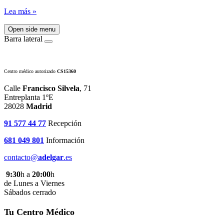
Lea más »
Open side menu
Barra lateral
Centro médico autorizado
CS15360
Calle
Francisco Silvela
, 71
Entreplanta 1ºE
28028
Madrid
91 577 44 77
Recepción
681 049 801
Información
contacto@
adelgar
.es
9:30
h a
20:00
h
de Lunes a Viernes
Sábados cerrado
Tu Centro Médico