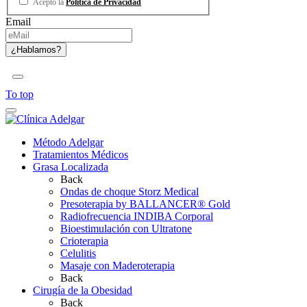
Acepto la
Política de Privacidad
Email
To top
Método Adelgar
Tratamientos Médicos
Grasa Localizada
Back
Ondas de choque Storz Medical
Presoterapia by BALLANCER® Gold
Radiofrecuencia INDIBA Corporal
Bioestimulación con Ultratone
Crioterapia
Celulitis
Masaje con Maderoterapia
Back
Cirugía de la Obesidad
Back