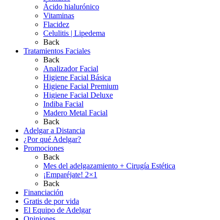
Ácido hialurónico
Vitaminas
Flacidez
Celulitis | Lipedema
Back
Tratamientos Faciales
Back
Analizador Facial
Higiene Facial Básica
Higiene Facial Premium
Higiene Facial Deluxe
Indiba Facial
Madero Metal Facial
Back
Adelgar a Distancia
¿Por qué Adelgar?
Promociones
Back
Mes del adelgazamiento + Cirugía Estética
¡Emparéjate! 2×1
Back
Financiación
Gratis de por vida
El Equipo de Adelgar
Opiniones