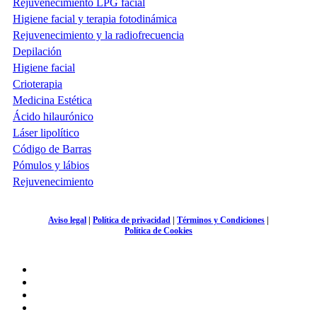
Rejuvenecimiento LPG facial
Higiene facial y terapia fotodinámica
Rejuvenecimiento y la radiofrecuencia
Depilación
Higiene facial
Crioterapia
Medicina Estética
Ácido hilaurónico
Láser lipolítico
Código de Barras
Pómulos y lábios
Rejuvenecimiento
Aviso legal
|
Política de privacidad
|
Términos y Condiciones
|
Política de Cookies