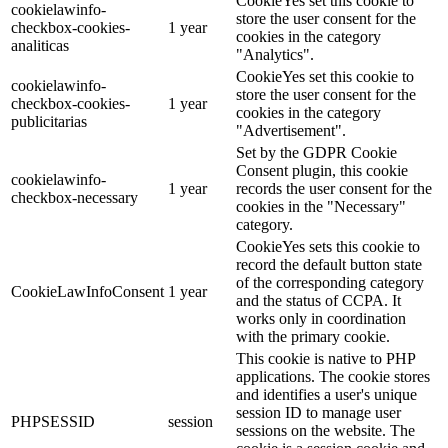
CookieYes set this cookie to
cookielawinfo-
store the user consent for the
checkbox-cookies-
1 year
cookies in the category
analiticas
"Analytics".
CookieYes set this cookie to
cookielawinfo-
store the user consent for the
checkbox-cookies-
1 year
cookies in the category
publicitarias
"Advertisement".
Set by the GDPR Cookie
Consent plugin, this cookie
cookielawinfo-
1 year
records the user consent for the
checkbox-necessary
cookies in the "Necessary"
category.
CookieYes sets this cookie to
record the default button state
of the corresponding category
CookieLawInfoConsent
1 year
and the status of CCPA. It
works only in coordination
with the primary cookie.
This cookie is native to PHP
applications. The cookie stores
and identifies a user's unique
session ID to manage user
PHPSESSID
session
sessions on the website. The