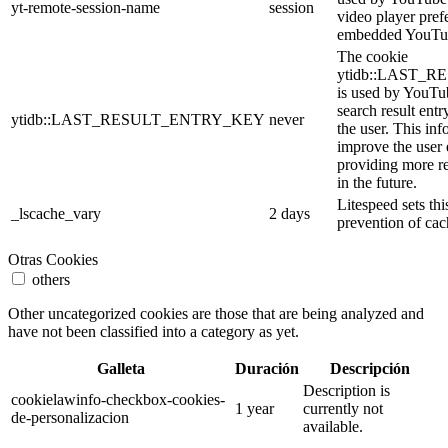
yt-remote-session-name
session
video player pref
embedded YouTub
The cookie
ytidb::LAST_
is used by YouTube
search result entr
ytidb::LAST_RESULT_ENTRY_KEY
never
the user. This inf
improve the user
providing more re
in the future.
Litespeed sets thi
_lscache_vary
2 days
prevention of cac
Otras Cookies
others
Other uncategorized cookies are those that are being analyzed and
have not been classified into a category as yet.
Galleta
Duración
Descripción
Description is
cookielawinfo-checkbox-cookies-
1 year
currently not
de-personalizacion
available.