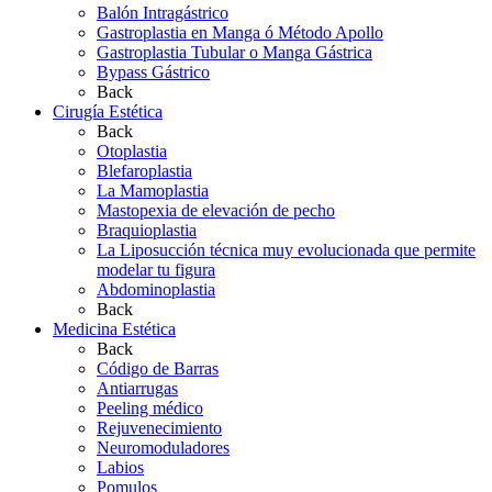
Balón Intragástrico
Gastroplastia en Manga ó Método Apollo
Gastroplastia Tubular o Manga Gástrica
Bypass Gástrico
Back
Cirugía Estética
Back
Otoplastia
Blefaroplastia
La Mamoplastia
Mastopexia de elevación de pecho
Braquioplastia
La Liposucción técnica muy evolucionada que permite
modelar tu figura
Abdominoplastia
Back
Medicina Estética
Back
Código de Barras
Antiarrugas
Peeling médico
Rejuvenecimiento
Neuromoduladores
Labios
Pomulos