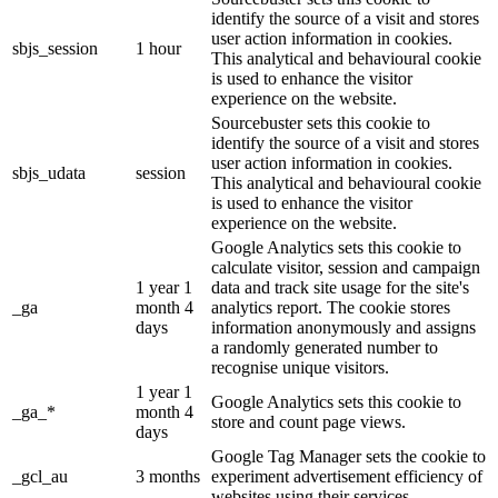
identify the source of a visit and stores
user action information in cookies.
sbjs_session
1 hour
This analytical and behavioural cookie
is used to enhance the visitor
experience on the website.
Sourcebuster sets this cookie to
identify the source of a visit and stores
user action information in cookies.
sbjs_udata
session
This analytical and behavioural cookie
is used to enhance the visitor
experience on the website.
Google Analytics sets this cookie to
calculate visitor, session and campaign
1 year 1
data and track site usage for the site's
_ga
month 4
analytics report. The cookie stores
days
information anonymously and assigns
a randomly generated number to
recognise unique visitors.
1 year 1
Google Analytics sets this cookie to
_ga_*
month 4
store and count page views.
days
Google Tag Manager sets the cookie to
_gcl_au
3 months
experiment advertisement efficiency of
websites using their services.