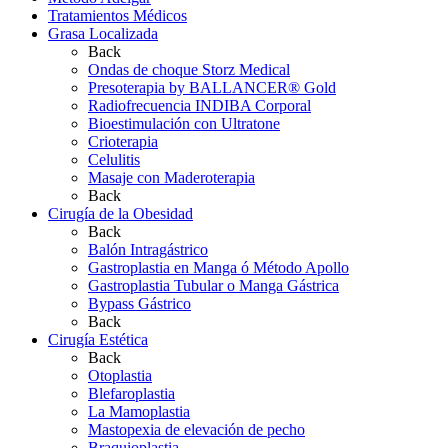
Tratamientos Médicos
Grasa Localizada
Back
Ondas de choque Storz Medical
Presoterapia by BALLANCER® Gold
Radiofrecuencia INDIBA Corporal
Bioestimulación con Ultratone
Crioterapia
Celulitis
Masaje con Maderoterapia
Back
Cirugía de la Obesidad
Back
Balón Intragástrico
Gastroplastia en Manga ó Método Apollo
Gastroplastia Tubular o Manga Gástrica
Bypass Gástrico
Back
Cirugía Estética
Back
Otoplastia
Blefaroplastia
La Mamoplastia
Mastopexia de elevación de pecho
Braquioplastia