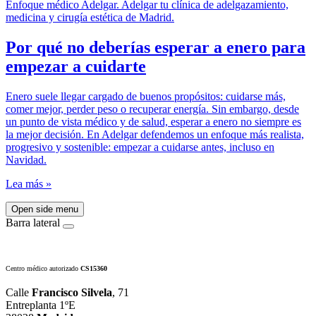
Por qué no deberías esperar a enero para
empezar a cuidarte
Enero suele llegar cargado de buenos propósitos: cuidarse más,
comer mejor, perder peso o recuperar energía. Sin embargo, desde
un punto de vista médico y de salud, esperar a enero no siempre es
la mejor decisión. En Adelgar defendemos un enfoque más realista,
progresivo y sostenible: empezar a cuidarse antes, incluso en
Navidad.
Lea más »
Open side menu
Barra lateral
Centro médico autorizado
CS15360
Calle
Francisco Silvela
, 71
Entreplanta 1ºE