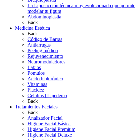
La Liposucción técnica muy evolucionada que permite
modelar tu figura
Abdominoplastia
Back
Medicina Estética
Back
Código de Barras
Antiarrugas
Peeling médico
Rejuvenecimiento
Neuromoduladores
Labios
Pomulos
Ácido hialurónico
Vitaminas
Flacidez
Celulitis | Lipedema
Back
Tratamientos Faciales
Back
Analizador Facial
Higiene Facial Básica
Higiene Facial Premium
Higiene Facial Deluxe