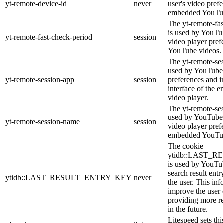
yt-remote-device-id
never
user's video pref
embedded YouTub
The yt-remote-fa
is used by YouTub
yt-remote-fast-check-period
session
video player pre
YouTube videos.
The yt-remote-ses
used by YouTube 
yt-remote-session-app
session
preferences and i
interface of the
video player.
The yt-remote-se
used by YouTube t
yt-remote-session-name
session
video player pref
embedded YouTub
The cookie
ytidb::LAST_
is used by YouTube
search result entr
ytidb::LAST_RESULT_ENTRY_KEY
never
the user. This inf
improve the user
providing more re
in the future.
Litespeed sets thi