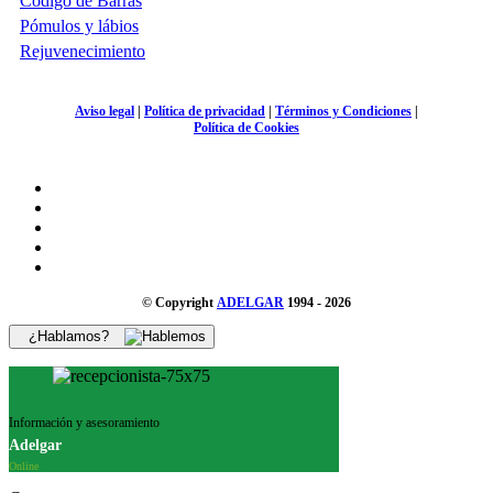
Código de Barras
Pómulos y lábios
Rejuvenecimiento
Aviso legal
|
Política de privacidad
|
Términos y Condiciones
|
Política de Cookies
© Copyright
ADELGAR
1994 - 2026
¿Hablamos?
Información y asesoramiento
Adelgar
Online