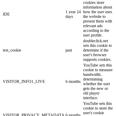
cookies store
information about
1 year 24
how the user uses
IDE
days
the website to
present them with
relevant ads
according to the
user profile.
doubleclick.net
sets this cookie to
test_cookie
past
determine if the
user's browser
supports cookies.
YouTube sets this
cookie to measure
bandwidth,
determining
VISITOR_INFO1_LIVE
6 months
whether the user
gets the new or
old player
interface.
YouTube sets this
cookie to store the
user's cookie
VISITOR_PRIVACY_METADATA
6 months