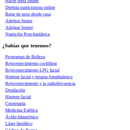
Hacer dieta online
Dietista nutricionista online
Bajar de peso desde casa
Adelgar Junior
Adelgar Senior
Nutrición Post-bariátrica
¿Sabías que tenemos?
Programas de Belleza
Rejuvenecimiento coolifting
Rejuvenecimiento LPG facial
Higiene facial y terapia fotodinámica
Rejuvenecimiento y la radiofrecuencia
Depilación
Higiene facial
Crioterapia
Medicina Estética
Ácido hilaurónico
Láser lipolítico