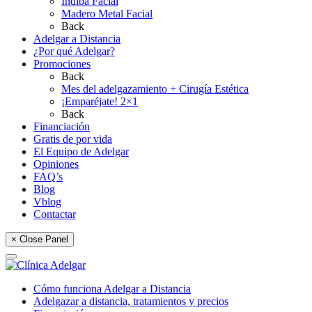
Indiba Facial
Madero Metal Facial
Back
Adelgar a Distancia
¿Por qué Adelgar?
Promociones
Back
Mes del adelgazamiento + Cirugía Estética
¡Emparéjate! 2×1
Back
Financiación
Gratis de por vida
El Equipo de Adelgar
Opiniones
FAQ’s
Blog
Vblog
Contactar
× Close Panel
Cómo funciona Adelgar a Distancia
Adelgazar a distancia, tratamientos y precios