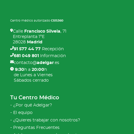
Centro médico autorizado
CS15360
Calle
Francisco Silvela
, 71
Entreplanta 1ºE
28028
Madrid
91 577 44 77
Recepción
681 049 801
Información
contacto@
adelgar
.es
9:30
h a
20:00
h
de Lunes a Viernes
Sábados cerrado
Tu Centro Médico
¿Por qué Adelgar?
El equipo
¿Quieres trabajar con nosotros?
Preguntas Frecuentes