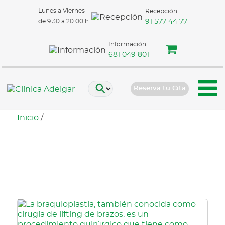
Lunes a Viernes
Recepción
91 577 44 77
de 9:30 a 20:00 h
Información
681 049 801
Reserva tu Cita
Inicio
/
Braquioplastia para
mujeres