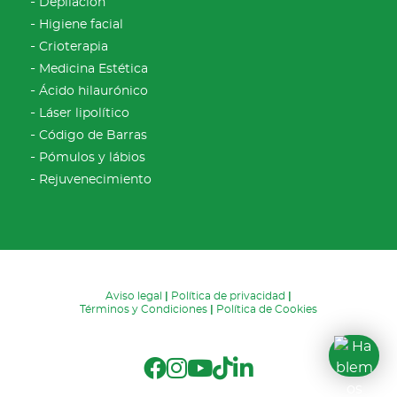
Depilación
Higiene facial
Crioterapia
Medicina Estética
Ácido hilaurónico
Láser lipolítico
Código de Barras
Pómulos y lábios
Rejuvenecimiento
Aviso legal
|
Política de privacidad
|
Términos y Condiciones
|
Política de Cookies