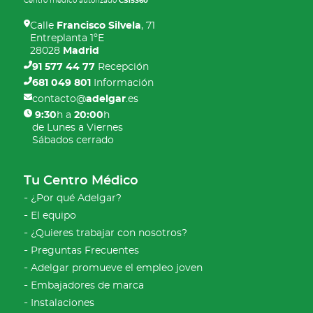
Centro médico autorizado
CS15360
Calle
Francisco Silvela
, 71
Entreplanta 1ºE
28028
Madrid
91 577 44 77
Recepción
681 049 801
Información
contacto@
adelgar
.es
9:30
h a
20:00
h
de Lunes a Viernes
Sábados cerrado
Tu Centro Médico
¿Por qué Adelgar?
El equipo
¿Quieres trabajar con nosotros?
Preguntas Frecuentes
Adelgar promueve el empleo joven
Embajadores de marca
Instalaciones