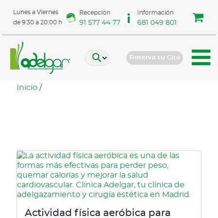
Lunes a Viernes
Recepción
Información
91 577 44 77
681 049 801
de 9:30 a 20:00 h
Reserva tu Cita
Inicio
/
caminar para adelgazar
Actividad física aeróbica para