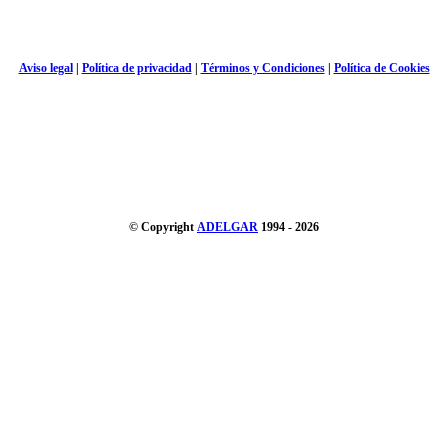
Aviso legal
|
Política de privacidad
|
Términos y Condiciones
|
Política de Cookies
© Copyright
ADELGAR
1994 - 2026