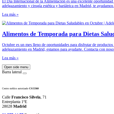
El Día Internacional de la Alimentación es una excelente oportunidad p
adelgazamiento y cirugía estética y bariátrica en Madrid, te ayudamos
Lea más »
Alimentos de Temporada para Dietas Salu
Octubre es un mes lleno de oportunidades para disfrutar de productos f
adelgazamiento en Madrid, estamos para ayudarte. Contacta con noso
Lea más »
Open side menu
Barra lateral
Centro médico autorizado
CS15360
Calle
Francisco Silvela
, 71
Entreplanta 1ºE
28028
Madrid