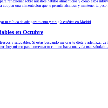
ara reflexionar sobre nuestros hábitos alimenticios y cómo estos influy
 a adoptar una alimentación que te permita alcanzar y mantener tu peso 
dables en Octubre
rescos y saludables. Si estás buscando mejorar tu dieta y adelgazar de f
tros hoy mismo para comenzar tu camino hacia una vida más saludable