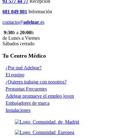
91 577 44 77
Recepción
681 049 801
Información
contacto@
adelgar
.es
9:30
h a
20:00
h
de Lunes a Viernes
Sábados cerrado
Tu Centro Médico
¿Por qué Adelgar?
El equipo
¿Quieres trabajar con nosotros?
Preguntas Frecuentes
Adelgar promueve el empleo joven
Embajadores de marca
Instalaciones