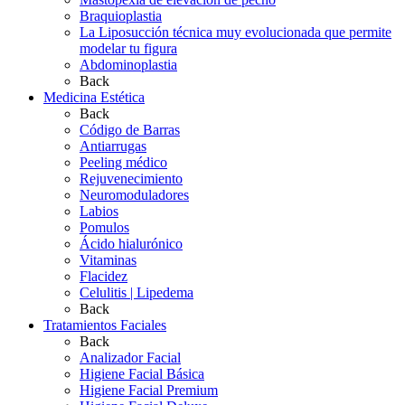
Braquioplastia
La Liposucción técnica muy evolucionada que permite
modelar tu figura
Abdominoplastia
Back
Medicina Estética
Back
Código de Barras
Antiarrugas
Peeling médico
Rejuvenecimiento
Neuromoduladores
Labios
Pomulos
Ácido hialurónico
Vitaminas
Flacidez
Celulitis | Lipedema
Back
Tratamientos Faciales
Back
Analizador Facial
Higiene Facial Básica
Higiene Facial Premium