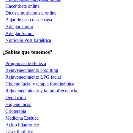
Hacer dieta online
Dietista nutricionista online
Bajar de peso desde casa
Adelgar Junior
Adelgar Senior
Nutrición Post-bariátrica
¿Sabías que tenemos?
Programas de Belleza
Rejuvenecimiento coolifting
Rejuvenecimiento LPG facial
Higiene facial y terapia fotodinámica
Rejuvenecimiento y la radiofrecuencia
Depilación
Higiene facial
Crioterapia
Medicina Estética
Ácido hilaurónico
Láser lipolítico