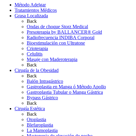
Método Adelgar
Tratamientos Médicos
Grasa Localizada
Back
Ondas de choque Storz Medical
Presoterapia by BALLANCER® Gold
Radiofrecuencia INDIBA Corporal
Bioestimulación con Ultratone
Crioterapia
Celulitis
Masaje con Maderoterapia
Back
Cirugía de la Obesidad
Back
Balón Intragástrico
Gastroplastia en Manga ó Método Apollo
Gastroplastia Tubular o Manga Gástrica
Bypass Gástrico
Back
Cirugía Estética
Back
Otoplastia
Blefaroplastia
La Mamoplastia
Mastopexia de elevación de pecho