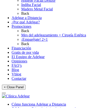
Higiene Facial Deluxe
Indiba Facial
Madero Metal Facial
Back
Adelgar a Distancia
¿Por qué Adelgar?
Promociones
Back
Mes del adelgazamiento + Cirugía Estética
¡Emparéjate! 2×1
Back
Financiación
Gratis de por vida
El Equipo de Adelgar
Opiniones
FAQ’s
Blog
Vblog
Contactar
× Close Panel
Cómo funciona Adelgar a Distancia