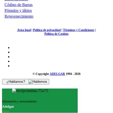
Código de Barras
Pómulos y lábios
Rejuvenecimiento
Aviso legal
|
Política de privacidad
|
Términos y Condiciones
|
Política de Cookies
© Copyright
ADELGAR
1994 - 2026
¿Hablamos?
Información y asesoramiento
Adelgar
Online