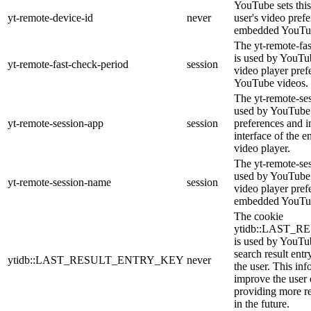
YouTube sets this
yt-remote-device-id
never
user's video pref
embedded YouTub
The yt-remote-fa
is used by YouTub
yt-remote-fast-check-period
session
video player pre
YouTube videos.
The yt-remote-ses
used by YouTube 
yt-remote-session-app
session
preferences and i
interface of the
video player.
The yt-remote-se
used by YouTube t
yt-remote-session-name
session
video player pref
embedded YouTub
The cookie
ytidb::LAST_
is used by YouTube
search result entr
ytidb::LAST_RESULT_ENTRY_KEY
never
the user. This inf
improve the user
providing more re
in the future.