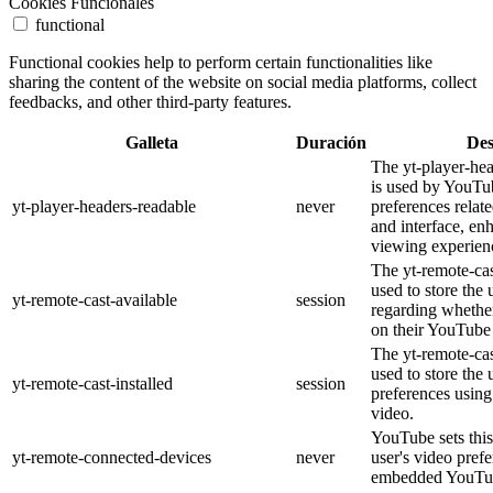
Cookies Funcionales
functional
Functional cookies help to perform certain functionalities like
sharing the content of the website on social media platforms, collect
feedbacks, and other third-party features.
Galleta
Duración
Des
The yt-player-he
is used by YouTub
yt-player-headers-readable
never
preferences relat
and interface, en
viewing experien
The yt-remote-cas
used to store the 
yt-remote-cast-available
session
regarding whether
on their YouTube 
The yt-remote-cas
used to store the 
yt-remote-cast-installed
session
preferences usi
video.
YouTube sets this
yt-remote-connected-devices
never
user's video pref
embedded YouTub