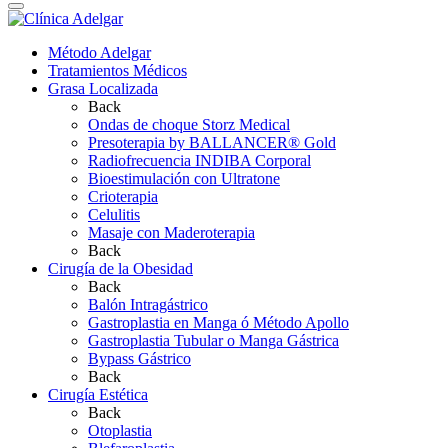
Método Adelgar
Tratamientos Médicos
Grasa Localizada
Back
Ondas de choque Storz Medical
Presoterapia by BALLANCER® Gold
Radiofrecuencia INDIBA Corporal
Bioestimulación con Ultratone
Crioterapia
Celulitis
Masaje con Maderoterapia
Back
Cirugía de la Obesidad
Back
Balón Intragástrico
Gastroplastia en Manga ó Método Apollo
Gastroplastia Tubular o Manga Gástrica
Bypass Gástrico
Back
Cirugía Estética
Back
Otoplastia