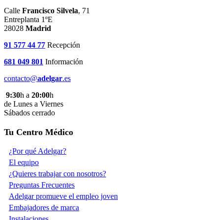
Calle
Francisco Silvela
, 71
Entreplanta 1ºE
28028
Madrid
91 577 44 77
Recepción
681 049 801
Información
contacto@
adelgar
.es
9:30
h a
20:00
h
de Lunes a Viernes
Sábados cerrado
Tu Centro Médico
¿Por qué Adelgar?
El equipo
¿Quieres trabajar con nosotros?
Preguntas Frecuentes
Adelgar promueve el empleo joven
Embajadores de marca
Instalaciones