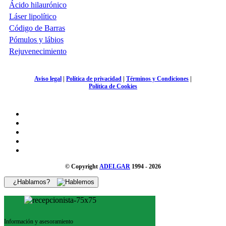
Ácido hilaurónico
Láser lipolítico
Código de Barras
Pómulos y lábios
Rejuvenecimiento
Aviso legal
|
Política de privacidad
|
Términos y Condiciones
|
Política de Cookies
© Copyright
ADELGAR
1994 - 2026
¿Hablamos?
Información y asesoramiento