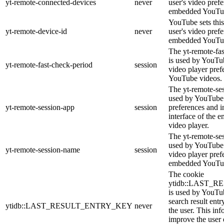
yt-remote-connected-devices
never
user's video pref
embedded YouTub
YouTube sets this
yt-remote-device-id
never
user's video pref
embedded YouTub
The yt-remote-fa
is used by YouTub
yt-remote-fast-check-period
session
video player pre
YouTube videos.
The yt-remote-ses
used by YouTube 
yt-remote-session-app
session
preferences and i
interface of the
video player.
The yt-remote-se
used by YouTube t
yt-remote-session-name
session
video player pref
embedded YouTub
The cookie
ytidb::LAST_
is used by YouTube
search result entr
ytidb::LAST_RESULT_ENTRY_KEY
never
the user. This inf
improve the user