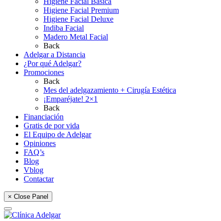
Higiene Facial Básica
Higiene Facial Premium
Higiene Facial Deluxe
Indiba Facial
Madero Metal Facial
Back
Adelgar a Distancia
¿Por qué Adelgar?
Promociones
Back
Mes del adelgazamiento + Cirugía Estética
¡Emparéjate! 2×1
Back
Financiación
Gratis de por vida
El Equipo de Adelgar
Opiniones
FAQ’s
Blog
Vblog
Contactar
× Close Panel