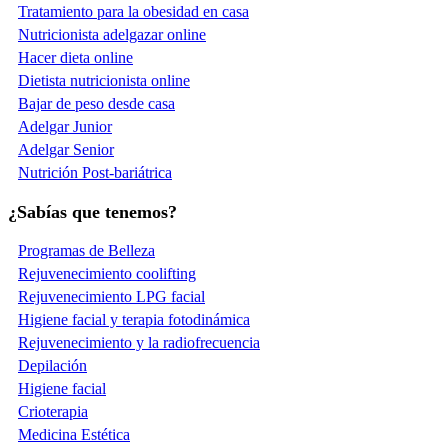
Tratamiento para la obesidad en casa
Nutricionista adelgazar online
Hacer dieta online
Dietista nutricionista online
Bajar de peso desde casa
Adelgar Junior
Adelgar Senior
Nutrición Post-bariátrica
¿Sabías que tenemos?
Programas de Belleza
Rejuvenecimiento coolifting
Rejuvenecimiento LPG facial
Higiene facial y terapia fotodinámica
Rejuvenecimiento y la radiofrecuencia
Depilación
Higiene facial
Crioterapia
Medicina Estética