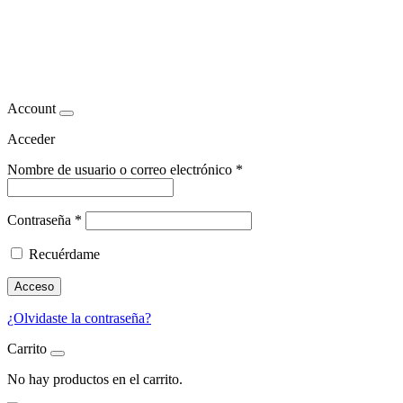
Cirugía estética de lifting de
brazos en Madrid
Account
Acceder
Nombre de usuario o correo electrónico
*
Contraseña
*
Recuérdame
Acceso
¿Olvidaste la contraseña?
Carrito
No hay productos en el carrito.