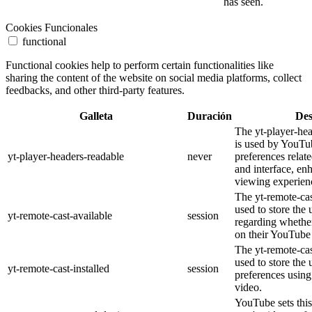
has seen.
Cookies Funcionales
functional
Functional cookies help to perform certain functionalities like
sharing the content of the website on social media platforms, collect
feedbacks, and other third-party features.
Galleta
Duración
Des
The yt-player-he
is used by YouTub
yt-player-headers-readable
never
preferences relat
and interface, en
viewing experien
The yt-remote-cas
used to store the 
yt-remote-cast-available
session
regarding whether
on their YouTube 
The yt-remote-cas
used to store the 
yt-remote-cast-installed
session
preferences usi
video.
YouTube sets this