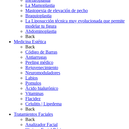
Blefaroplastia
La Mamoplastia
Mastopexia de elevación de pecho
Braquioplastia
La Liposucción técnica muy evolucionada que permite
modelar tu figura
Abdominoplastia
Back
Medicina Estética
Back
Código de Barras
Antiarrugas
Peeling médico
Rejuvenecimiento
Neuromoduladores
Labios
Pomulos
Ácido hialurónico
Vitaminas
Flacidez
Celulitis | Lipedema
Back
Tratamientos Faciales
Back
Analizador Facial