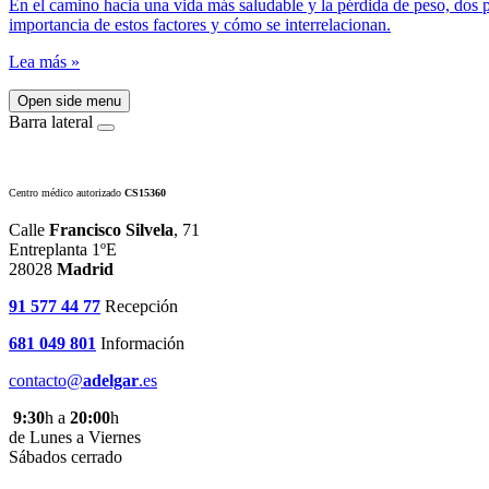
En el camino hacia una vida más saludable y la pérdida de peso, dos p
importancia de estos factores y cómo se interrelacionan.
Lea más »
Open side menu
Barra lateral
Centro médico autorizado
CS15360
Calle
Francisco Silvela
, 71
Entreplanta 1ºE
28028
Madrid
91 577 44 77
Recepción
681 049 801
Información
contacto@
adelgar
.es
9:30
h a
20:00
h
de Lunes a Viernes
Sábados cerrado