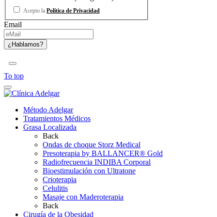
Acepto la
Política de Privacidad
Email
To top
Método Adelgar
Tratamientos Médicos
Grasa Localizada
Back
Ondas de choque Storz Medical
Presoterapia by BALLANCER® Gold
Radiofrecuencia INDIBA Corporal
Bioestimulación con Ultratone
Crioterapia
Celulitis
Masaje con Maderoterapia
Back
Cirugía de la Obesidad