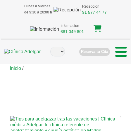
Lunes a Viernes
Recepción
91 577 44 77
de 9:30 a 20:00 h
Información
681 049 801
Reserva tu Cita
Inicio
/
clínica de adelgazamiento
Madrid