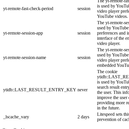
The yt-remote-fa
is used by YouTub
yt-remote-fast-check-period
session
video player pre
YouTube videos.
The yt-remote-ses
used by YouTube 
yt-remote-session-app
session
preferences and i
interface of the
video player.
The yt-remote-se
used by YouTube t
yt-remote-session-name
session
video player pref
embedded YouTub
The cookie
ytidb::LAST_
is used by YouTube
search result entr
ytidb::LAST_RESULT_ENTRY_KEY
never
the user. This inf
improve the user
providing more re
in the future.
Litespeed sets thi
_lscache_vary
2 days
prevention of cac