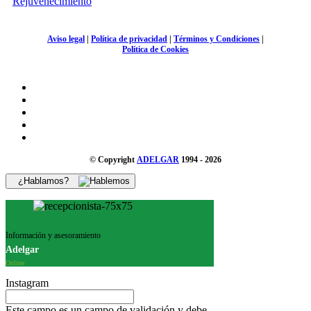
Rejuvenecimiento
Aviso legal
|
Política de privacidad
|
Términos y Condiciones
|
Política de Cookies
© Copyright
ADELGAR
1994 - 2026
¿Hablamos?
Información y asesoramiento
Adelgar
Online
Instagram
Este campo es un campo de validación y debe