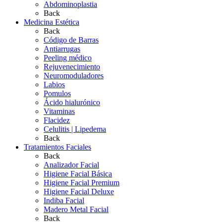
Abdominoplastia
Back
Medicina Estética
Back
Código de Barras
Antiarrugas
Peeling médico
Rejuvenecimiento
Neuromoduladores
Labios
Pomulos
Ácido hialurónico
Vitaminas
Flacidez
Celulitis | Lipedema
Back
Tratamientos Faciales
Back
Analizador Facial
Higiene Facial Básica
Higiene Facial Premium
Higiene Facial Deluxe
Indiba Facial
Madero Metal Facial
Back