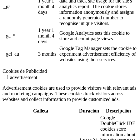
1 year 1
data and track site usage for the site's
_ga
month 4
analytics report. The cookie stores
days
information anonymously and assigns
a randomly generated number to
recognise unique visitors.
1 year 1
Google Analytics sets this cookie to
_ga_*
month 4
store and count page views.
days
Google Tag Manager sets the cookie to
_gcl_au
3 months
experiment advertisement efficiency of
websites using their services.
Cookies de Publicidad
advertisement
Advertisement cookies are used to provide visitors with relevant ads
and marketing campaigns. These cookies track visitors across
websites and collect information to provide customized ads.
Galleta
Duración
Descripción
Google
DoubleClick IDE
cookies store
information about