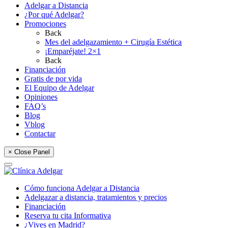
Adelgar a Distancia
¿Por qué Adelgar?
Promociones
Back
Mes del adelgazamiento + Cirugía Estética
¡Emparéjate! 2×1
Back
Financiación
Gratis de por vida
El Equipo de Adelgar
Opiniones
FAQ’s
Blog
Vblog
Contactar
× Close Panel
Cómo funciona Adelgar a Distancia
Adelgazar a distancia, tratamientos y precios
Financiación
Reserva tu cita Informativa
¿Vives en Madrid?