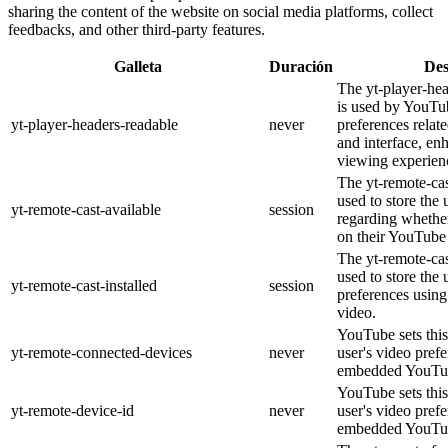
sharing the content of the website on social media platforms, collect
feedbacks, and other third-party features.
Galleta
Duración
Des
The yt-player-he
is used by YouTub
yt-player-headers-readable
never
preferences relat
and interface, en
viewing experien
The yt-remote-cas
used to store the 
yt-remote-cast-available
session
regarding whether
on their YouTube 
The yt-remote-cas
used to store the 
yt-remote-cast-installed
session
preferences usi
video.
YouTube sets this
yt-remote-connected-devices
never
user's video pref
embedded YouTub
YouTube sets this
yt-remote-device-id
never
user's video pref
embedded YouTub