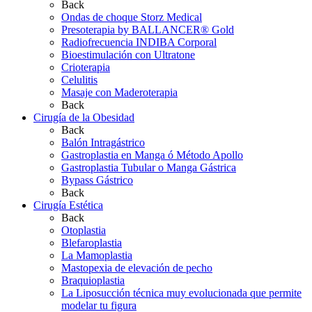
Back
Ondas de choque Storz Medical
Presoterapia by BALLANCER® Gold
Radiofrecuencia INDIBA Corporal
Bioestimulación con Ultratone
Crioterapia
Celulitis
Masaje con Maderoterapia
Back
Cirugía de la Obesidad
Back
Balón Intragástrico
Gastroplastia en Manga ó Método Apollo
Gastroplastia Tubular o Manga Gástrica
Bypass Gástrico
Back
Cirugía Estética
Back
Otoplastia
Blefaroplastia
La Mamoplastia
Mastopexia de elevación de pecho
Braquioplastia
La Liposucción técnica muy evolucionada que permite
modelar tu figura