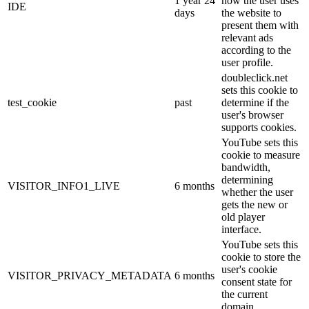
1 year 24
how the user uses
IDE
days
the website to
present them with
relevant ads
according to the
user profile.
doubleclick.net
sets this cookie to
test_cookie
past
determine if the
user's browser
supports cookies.
YouTube sets this
cookie to measure
bandwidth,
determining
VISITOR_INFO1_LIVE
6 months
whether the user
gets the new or
old player
interface.
YouTube sets this
cookie to store the
user's cookie
VISITOR_PRIVACY_METADATA
6 months
consent state for
the current
domain.