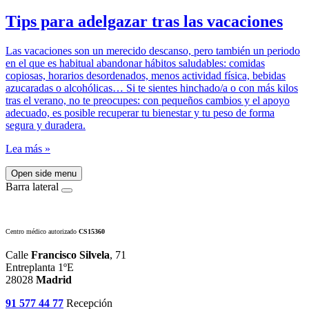
Tips para adelgazar tras las vacaciones
Las vacaciones son un merecido descanso, pero también un periodo
en el que es habitual abandonar hábitos saludables: comidas
copiosas, horarios desordenados, menos actividad física, bebidas
azucaradas o alcohólicas… Si te sientes hinchado/a o con más kilos
tras el verano, no te preocupes: con pequeños cambios y el apoyo
adecuado, es posible recuperar tu bienestar y tu peso de forma
segura y duradera.
Lea más »
Open side menu
Barra lateral
Centro médico autorizado
CS15360
Calle
Francisco Silvela
, 71
Entreplanta 1ºE
28028
Madrid
91 577 44 77
Recepción