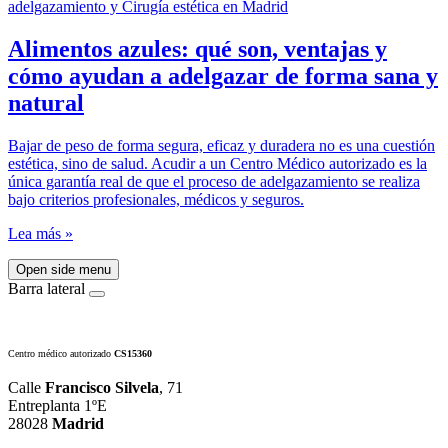
Alimentos azules: qué son, ventajas y
cómo ayudan a adelgazar de forma sana y
natural
Bajar de peso de forma segura, eficaz y duradera no es una cuestión
estética, sino de salud. Acudir a un Centro Médico autorizado es la
única garantía real de que el proceso de adelgazamiento se realiza
bajo criterios profesionales, médicos y seguros.
Lea más »
Open side menu
Barra lateral
Centro médico autorizado
CS15360
Calle
Francisco Silvela
, 71
Entreplanta 1ºE
28028
Madrid