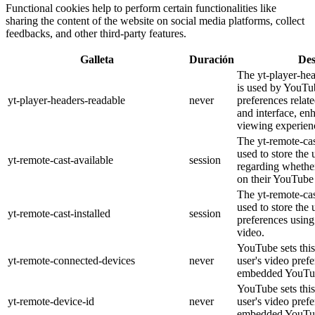
Functional cookies help to perform certain functionalities like
sharing the content of the website on social media platforms, collect
feedbacks, and other third-party features.
Galleta
Duración
Des
The yt-player-he
is used by YouTub
yt-player-headers-readable
never
preferences relat
and interface, en
viewing experien
The yt-remote-cas
used to store the 
yt-remote-cast-available
session
regarding whether
on their YouTube 
The yt-remote-cas
used to store the 
yt-remote-cast-installed
session
preferences usi
video.
YouTube sets this
yt-remote-connected-devices
never
user's video pref
embedded YouTub
YouTube sets this
yt-remote-device-id
never
user's video pref
embedded YouTub