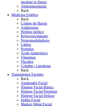
modelar tu figura
Abdominoplastia
Back
Medicina Estética
Back
Código de Barras
Antiarrugas
Peeling médico
Rejuvenecimiento
Neuromoduladores
Labios
Pomulos
Ácido hialurónico
Vitaminas
Flacidez
Celulitis | Lipedema
Back
Tratamientos Faciales
Back
Analizador Facial
Higiene Facial Básica
Higiene Facial Premium
Higiene Facial Deluxe
Indiba Facial
Madero Metal Facial