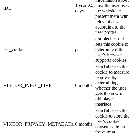
information about
1 year 24
how the user uses
IDE
days
the website to
present them with
relevant ads
according to the
user profile.
doubleclick.net
sets this cookie to
test_cookie
past
determine if the
user's browser
supports cookies.
YouTube sets this
cookie to measure
bandwidth,
determining
VISITOR_INFO1_LIVE
6 months
whether the user
gets the new or
old player
interface.
YouTube sets this
cookie to store the
user's cookie
VISITOR_PRIVACY_METADATA
6 months
consent state for
the current