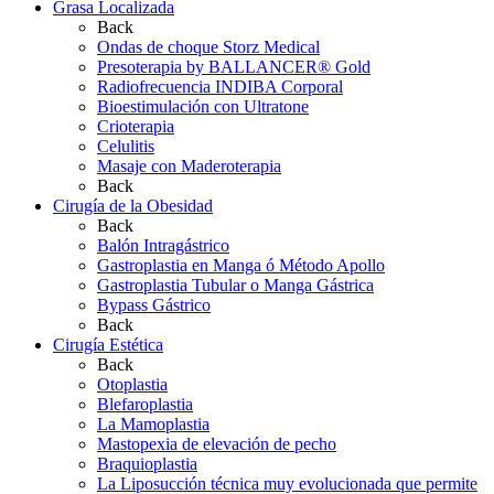
Grasa Localizada
Back
Ondas de choque Storz Medical
Presoterapia by BALLANCER® Gold
Radiofrecuencia INDIBA Corporal
Bioestimulación con Ultratone
Crioterapia
Celulitis
Masaje con Maderoterapia
Back
Cirugía de la Obesidad
Back
Balón Intragástrico
Gastroplastia en Manga ó Método Apollo
Gastroplastia Tubular o Manga Gástrica
Bypass Gástrico
Back
Cirugía Estética
Back
Otoplastia
Blefaroplastia
La Mamoplastia
Mastopexia de elevación de pecho
Braquioplastia
La Liposucción técnica muy evolucionada que permite