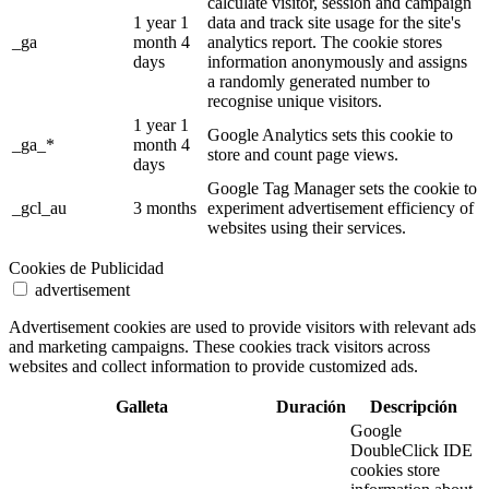
calculate visitor, session and campaign
1 year 1
data and track site usage for the site's
_ga
month 4
analytics report. The cookie stores
days
information anonymously and assigns
a randomly generated number to
recognise unique visitors.
1 year 1
Google Analytics sets this cookie to
_ga_*
month 4
store and count page views.
days
Google Tag Manager sets the cookie to
_gcl_au
3 months
experiment advertisement efficiency of
websites using their services.
Cookies de Publicidad
advertisement
Advertisement cookies are used to provide visitors with relevant ads
and marketing campaigns. These cookies track visitors across
websites and collect information to provide customized ads.
Galleta
Duración
Descripción
Google
DoubleClick IDE
cookies store