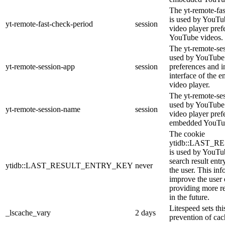
The yt-remote-fa
is used by YouTub
yt-remote-fast-check-period
session
video player pre
YouTube videos.
The yt-remote-ses
used by YouTube 
yt-remote-session-app
session
preferences and i
interface of the
video player.
The yt-remote-se
used by YouTube t
yt-remote-session-name
session
video player pref
embedded YouTub
The cookie
ytidb::LAST_
is used by YouTube
search result entr
ytidb::LAST_RESULT_ENTRY_KEY
never
the user. This inf
improve the user
providing more re
in the future.
Litespeed sets thi
_lscache_vary
2 days
prevention of cac