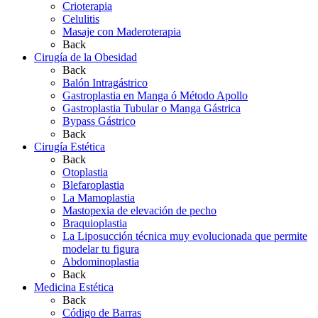
Crioterapia
Celulitis
Masaje con Maderoterapia
Back
Cirugía de la Obesidad
Back
Balón Intragástrico
Gastroplastia en Manga ó Método Apollo
Gastroplastia Tubular o Manga Gástrica
Bypass Gástrico
Back
Cirugía Estética
Back
Otoplastia
Blefaroplastia
La Mamoplastia
Mastopexia de elevación de pecho
Braquioplastia
La Liposucción técnica muy evolucionada que permite
modelar tu figura
Abdominoplastia
Back
Medicina Estética
Back
Código de Barras