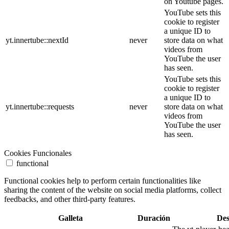
on Youtube pages.
YouTube sets this
cookie to register
a unique ID to
yt.innertube::nextId
never
store data on what
videos from
YouTube the user
has seen.
YouTube sets this
cookie to register
a unique ID to
yt.innertube::requests
never
store data on what
videos from
YouTube the user
has seen.
Cookies Funcionales
functional
Functional cookies help to perform certain functionalities like
sharing the content of the website on social media platforms, collect
feedbacks, and other third-party features.
Galleta
Duración
Des