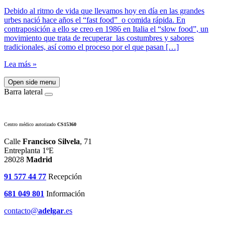
Debido al ritmo de vida que llevamos hoy en día en las grandes
urbes nació hace años el “fast food” o comida rápida. En
contraposición a ello se creo en 1986 en Italia el “slow food”, un
movimiento que trata de recuperar las costumbres y sabores
tradicionales, así como el proceso por el que pasan […]
Lea más »
Open side menu
Barra lateral
Centro médico autorizado
CS15360
Calle
Francisco Silvela
, 71
Entreplanta 1ºE
28028
Madrid
91 577 44 77
Recepción
681 049 801
Información
contacto@
adelgar
.es