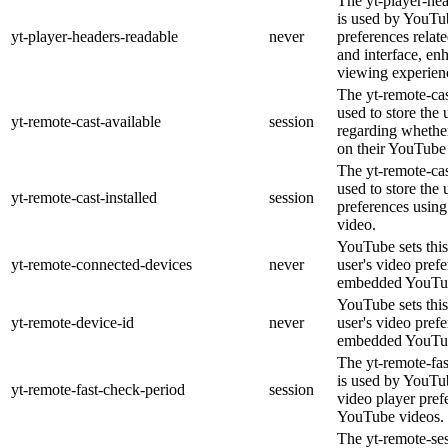
The yt-player-he
is used by YouTub
yt-player-headers-readable
never
preferences relat
and interface, en
viewing experien
The yt-remote-cas
used to store the 
yt-remote-cast-available
session
regarding whether
on their YouTube 
The yt-remote-cas
used to store the 
yt-remote-cast-installed
session
preferences usi
video.
YouTube sets this
yt-remote-connected-devices
never
user's video pref
embedded YouTub
YouTube sets this
yt-remote-device-id
never
user's video pref
embedded YouTub
The yt-remote-fa
is used by YouTub
yt-remote-fast-check-period
session
video player pre
YouTube videos.
The yt-remote-ses