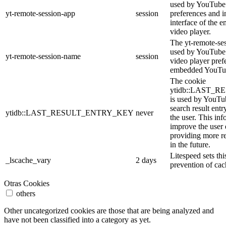
used by YouTube 
yt-remote-session-app
session
preferences and i
interface of the
video player.
The yt-remote-se
used by YouTube t
yt-remote-session-name
session
video player pref
embedded YouTub
The cookie
ytidb::LAST_
is used by YouTube
search result entr
ytidb::LAST_RESULT_ENTRY_KEY
never
the user. This inf
improve the user
providing more re
in the future.
Litespeed sets thi
_lscache_vary
2 days
prevention of cac
Otras Cookies
others
Other uncategorized cookies are those that are being analyzed and
have not been classified into a category as yet.