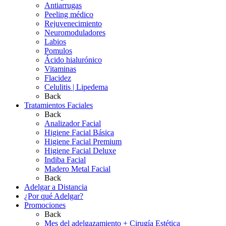
Antiarrugas
Peeling médico
Rejuvenecimiento
Neuromoduladores
Labios
Pomulos
Ácido hialurónico
Vitaminas
Flacidez
Celulitis | Lipedema
Back
Tratamientos Faciales
Back
Analizador Facial
Higiene Facial Básica
Higiene Facial Premium
Higiene Facial Deluxe
Indiba Facial
Madero Metal Facial
Back
Adelgar a Distancia
¿Por qué Adelgar?
Promociones
Back
Mes del adelgazamiento + Cirugía Estética