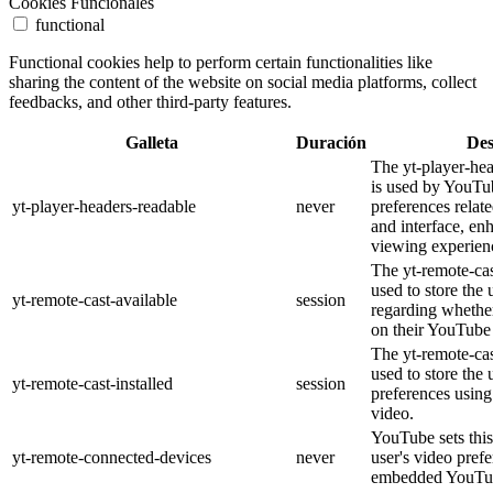
Cookies Funcionales
functional
Functional cookies help to perform certain functionalities like
sharing the content of the website on social media platforms, collect
feedbacks, and other third-party features.
Galleta
Duración
Des
The yt-player-he
is used by YouTub
yt-player-headers-readable
never
preferences relat
and interface, en
viewing experien
The yt-remote-cas
used to store the 
yt-remote-cast-available
session
regarding whether
on their YouTube 
The yt-remote-cas
used to store the 
yt-remote-cast-installed
session
preferences usi
video.
YouTube sets this
yt-remote-connected-devices
never
user's video pref
embedded YouTub