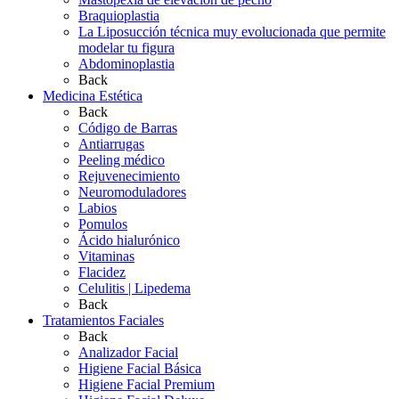
Braquioplastia
La Liposucción técnica muy evolucionada que permite
modelar tu figura
Abdominoplastia
Back
Medicina Estética
Back
Código de Barras
Antiarrugas
Peeling médico
Rejuvenecimiento
Neuromoduladores
Labios
Pomulos
Ácido hialurónico
Vitaminas
Flacidez
Celulitis | Lipedema
Back
Tratamientos Faciales
Back
Analizador Facial
Higiene Facial Básica
Higiene Facial Premium