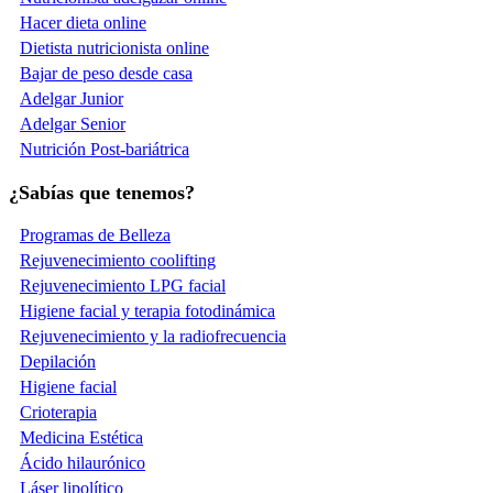
Hacer dieta online
Dietista nutricionista online
Bajar de peso desde casa
Adelgar Junior
Adelgar Senior
Nutrición Post-bariátrica
¿Sabías que tenemos?
Programas de Belleza
Rejuvenecimiento coolifting
Rejuvenecimiento LPG facial
Higiene facial y terapia fotodinámica
Rejuvenecimiento y la radiofrecuencia
Depilación
Higiene facial
Crioterapia
Medicina Estética
Ácido hilaurónico
Láser lipolítico