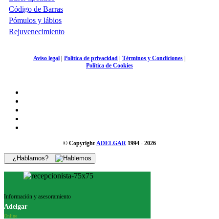
Código de Barras
Pómulos y lábios
Rejuvenecimiento
Aviso legal
|
Política de privacidad
|
Términos y Condiciones
|
Política de Cookies
© Copyright
ADELGAR
1994 - 2026
¿Hablamos?
Información y asesoramiento
Adelgar
Online