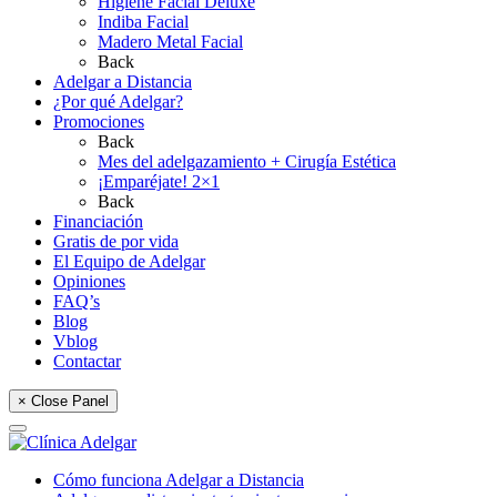
Higiene Facial Deluxe
Indiba Facial
Madero Metal Facial
Back
Adelgar a Distancia
¿Por qué Adelgar?
Promociones
Back
Mes del adelgazamiento + Cirugía Estética
¡Emparéjate! 2×1
Back
Financiación
Gratis de por vida
El Equipo de Adelgar
Opiniones
FAQ’s
Blog
Vblog
Contactar
× Close Panel
Cómo funciona Adelgar a Distancia