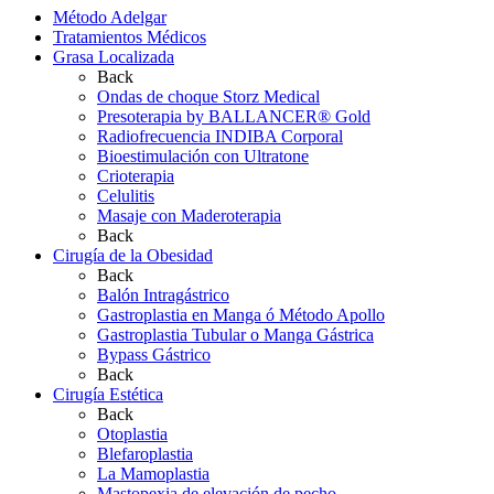
Método Adelgar
Tratamientos Médicos
Grasa Localizada
Back
Ondas de choque Storz Medical
Presoterapia by BALLANCER® Gold
Radiofrecuencia INDIBA Corporal
Bioestimulación con Ultratone
Crioterapia
Celulitis
Masaje con Maderoterapia
Back
Cirugía de la Obesidad
Back
Balón Intragástrico
Gastroplastia en Manga ó Método Apollo
Gastroplastia Tubular o Manga Gástrica
Bypass Gástrico
Back
Cirugía Estética
Back
Otoplastia
Blefaroplastia
La Mamoplastia
Mastopexia de elevación de pecho