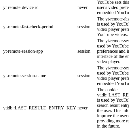
YouTube sets this
yt-remote-device-id
never
user's video pref
embedded YouTub
The yt-remote-fa
is used by YouTub
yt-remote-fast-check-period
session
video player pre
YouTube videos.
The yt-remote-ses
used by YouTube 
yt-remote-session-app
session
preferences and i
interface of the
video player.
The yt-remote-se
used by YouTube t
yt-remote-session-name
session
video player pref
embedded YouTub
The cookie
ytidb::LAST_
is used by YouTube
search result entr
ytidb::LAST_RESULT_ENTRY_KEY
never
the user. This inf
improve the user
providing more re
in the future.