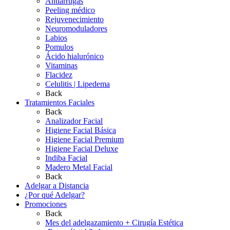
Antiarrugas
Peeling médico
Rejuvenecimiento
Neuromoduladores
Labios
Pomulos
Ácido hialurónico
Vitaminas
Flacidez
Celulitis | Lipedema
Back
Tratamientos Faciales
Back
Analizador Facial
Higiene Facial Básica
Higiene Facial Premium
Higiene Facial Deluxe
Indiba Facial
Madero Metal Facial
Back
Adelgar a Distancia
¿Por qué Adelgar?
Promociones
Back
Mes del adelgazamiento + Cirugía Estética