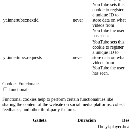
YouTube sets this
cookie to register
a unique ID to
yt.innertube::nextId
never
store data on what
videos from
YouTube the user
has seen.
YouTube sets this
cookie to register
a unique ID to
yt.innertube::requests
never
store data on what
videos from
YouTube the user
has seen.
Cookies Funcionales
functional
Functional cookies help to perform certain functionalities like
sharing the content of the website on social media platforms, collect
feedbacks, and other third-party features.
Galleta
Duración
Des
The yt-player-he