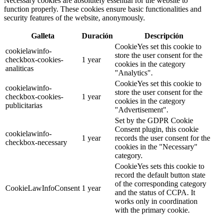
Necessary cookies are absolutely essential for the website to
function properly. These cookies ensure basic functionalities and
security features of the website, anonymously.
Galleta
Duración
Descripción
CookieYes set this cookie to
cookielawinfo-
store the user consent for the
checkbox-cookies-
1 year
cookies in the category
analiticas
"Analytics".
CookieYes set this cookie to
cookielawinfo-
store the user consent for the
checkbox-cookies-
1 year
cookies in the category
publicitarias
"Advertisement".
Set by the GDPR Cookie
Consent plugin, this cookie
cookielawinfo-
1 year
records the user consent for the
checkbox-necessary
cookies in the "Necessary"
category.
CookieYes sets this cookie to
record the default button state
of the corresponding category
CookieLawInfoConsent
1 year
and the status of CCPA. It
works only in coordination
with the primary cookie.