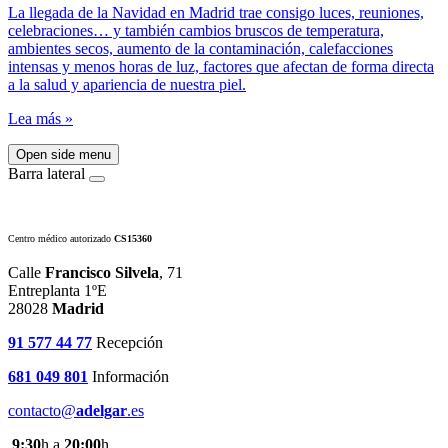
La llegada de la Navidad en Madrid trae consigo luces, reuniones,
celebraciones… y también cambios bruscos de temperatura,
ambientes secos, aumento de la contaminación, calefacciones
intensas y menos horas de luz, factores que afectan de forma directa
a la salud y apariencia de nuestra piel.
Lea más »
Open side menu
Barra lateral
Centro médico autorizado
CS15360
Calle
Francisco Silvela
, 71
Entreplanta 1ºE
28028
Madrid
91 577 44 77
Recepción
681 049 801
Información
contacto@
adelgar
.es
9:30
h a
20:00
h