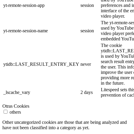
yt-remote-session-app
session
preferences and i
interface of the
video player.
The yt-remote-se
used by YouTube t
yt-remote-session-name
session
video player pref
embedded YouTub
The cookie
ytidb::LAST_
is used by YouTube
search result entr
ytidb::LAST_RESULT_ENTRY_KEY
never
the user. This inf
improve the user
providing more re
in the future.
Litespeed sets thi
_lscache_vary
2 days
prevention of cac
Otras Cookies
others
Other uncategorized cookies are those that are being analyzed and
have not been classified into a category as yet.