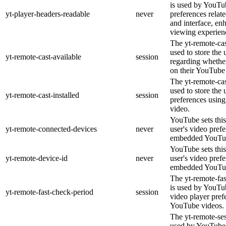
is used by YouTub
yt-player-headers-readable
never
preferences relat
and interface, en
viewing experien
The yt-remote-cas
used to store the 
yt-remote-cast-available
session
regarding whether
on their YouTube 
The yt-remote-cas
used to store the 
yt-remote-cast-installed
session
preferences usi
video.
YouTube sets this
yt-remote-connected-devices
never
user's video pref
embedded YouTub
YouTube sets this
yt-remote-device-id
never
user's video pref
embedded YouTub
The yt-remote-fa
is used by YouTub
yt-remote-fast-check-period
session
video player pre
YouTube videos.
The yt-remote-ses
used by YouTube 