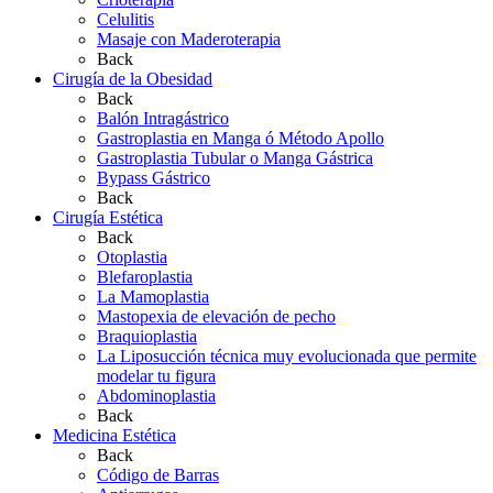
Celulitis
Masaje con Maderoterapia
Back
Cirugía de la Obesidad
Back
Balón Intragástrico
Gastroplastia en Manga ó Método Apollo
Gastroplastia Tubular o Manga Gástrica
Bypass Gástrico
Back
Cirugía Estética
Back
Otoplastia
Blefaroplastia
La Mamoplastia
Mastopexia de elevación de pecho
Braquioplastia
La Liposucción técnica muy evolucionada que permite
modelar tu figura
Abdominoplastia
Back
Medicina Estética
Back
Código de Barras