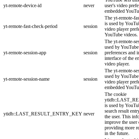
yt-remote-device-id
never
user's video pref
embedded YouTub
The yt-remote-fa
is used by YouTub
yt-remote-fast-check-period
session
video player pre
YouTube videos.
The yt-remote-ses
used by YouTube 
yt-remote-session-app
session
preferences and i
interface of the
video player.
The yt-remote-se
used by YouTube t
yt-remote-session-name
session
video player pref
embedded YouTub
The cookie
ytidb::LAST_
is used by YouTube
search result entr
ytidb::LAST_RESULT_ENTRY_KEY
never
the user. This inf
improve the user
providing more re
in the future.