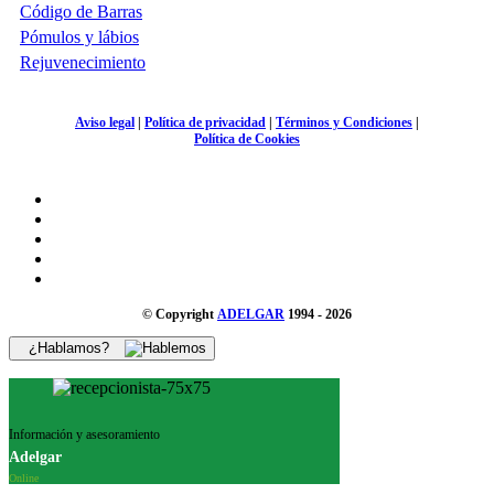
Código de Barras
Pómulos y lábios
Rejuvenecimiento
Aviso legal
|
Política de privacidad
|
Términos y Condiciones
|
Política de Cookies
© Copyright
ADELGAR
1994 - 2026
¿Hablamos?
Información y asesoramiento
Adelgar
Online