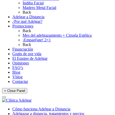
Indiba Facial
Madero Metal Facial
Back
Adelgar a Distancia
¿Por qué Adelgar?
Promociones
Back
Mes del adelgazamiento + Cirugía Estética
¡Emparéjate! 2×1
Back
Financiación
Gratis de por vida
El Equipo de Adelgar
Opiniones
FAQ’s
Blog
Vblog
Contactar
× Close Panel
Cómo funciona Adelgar a Distancia
Adelgazar a distancia, tratamientos y precios