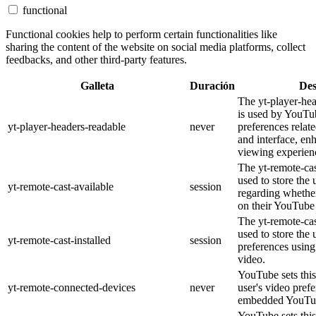
functional
Functional cookies help to perform certain functionalities like
sharing the content of the website on social media platforms, collect
feedbacks, and other third-party features.
Galleta
Duración
Des
The yt-player-he
is used by YouTub
yt-player-headers-readable
never
preferences relat
and interface, en
viewing experien
The yt-remote-cas
used to store the 
yt-remote-cast-available
session
regarding whether
on their YouTube 
The yt-remote-cas
used to store the 
yt-remote-cast-installed
session
preferences usi
video.
YouTube sets this
yt-remote-connected-devices
never
user's video pref
embedded YouTub
YouTube sets this