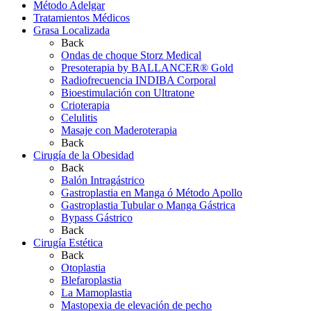
Método Adelgar
Tratamientos Médicos
Grasa Localizada
Back
Ondas de choque Storz Medical
Presoterapia by BALLANCER® Gold
Radiofrecuencia INDIBA Corporal
Bioestimulación con Ultratone
Crioterapia
Celulitis
Masaje con Maderoterapia
Back
Cirugía de la Obesidad
Back
Balón Intragástrico
Gastroplastia en Manga ó Método Apollo
Gastroplastia Tubular o Manga Gástrica
Bypass Gástrico
Back
Cirugía Estética
Back
Otoplastia
Blefaroplastia
La Mamoplastia
Mastopexia de elevación de pecho