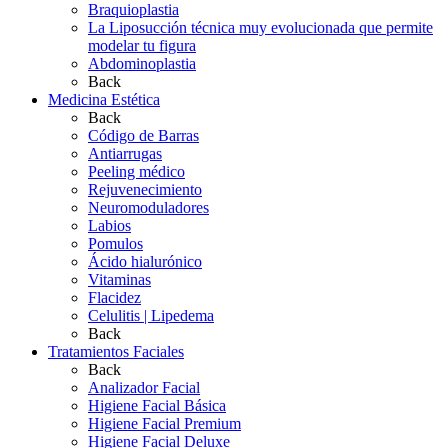
Braquioplastia
La Liposucción técnica muy evolucionada que permite
modelar tu figura
Abdominoplastia
Back
Medicina Estética
Back
Código de Barras
Antiarrugas
Peeling médico
Rejuvenecimiento
Neuromoduladores
Labios
Pomulos
Ácido hialurónico
Vitaminas
Flacidez
Celulitis | Lipedema
Back
Tratamientos Faciales
Back
Analizador Facial
Higiene Facial Básica
Higiene Facial Premium
Higiene Facial Deluxe