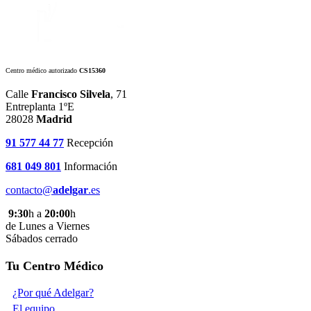
Centro médico autorizado
CS15360
Calle
Francisco Silvela
, 71
Entreplanta 1ºE
28028
Madrid
91 577 44 77
Recepción
681 049 801
Información
contacto@
adelgar
.es
9:30
h a
20:00
h
de Lunes a Viernes
Sábados cerrado
Tu Centro Médico
¿Por qué Adelgar?
El equipo