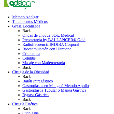
Método Adelgar
Tratamientos Médicos
Grasa Localizada
Back
Ondas de choque Storz Medical
Presoterapia by BALLANCER® Gold
Radiofrecuencia INDIBA Corporal
Bioestimulación con Ultratone
Crioterapia
Celulitis
Masaje con Maderoterapia
Back
Cirugía de la Obesidad
Back
Balón Intragástrico
Gastroplastia en Manga ó Método Apollo
Gastroplastia Tubular o Manga Gástrica
Bypass Gástrico
Back
Cirugía Estética
Back
Otoplastia