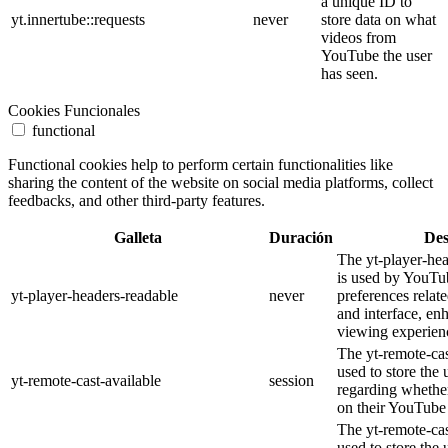
a unique ID to
yt.innertube::requests
never
store data on what
videos from
YouTube the user
has seen.
Cookies Funcionales
functional
Functional cookies help to perform certain functionalities like
sharing the content of the website on social media platforms, collect
feedbacks, and other third-party features.
Galleta
Duración
Des
The yt-player-he
is used by YouTub
yt-player-headers-readable
never
preferences relat
and interface, en
viewing experien
The yt-remote-cas
used to store the 
yt-remote-cast-available
session
regarding whether
on their YouTube 
The yt-remote-cas
used to store the 