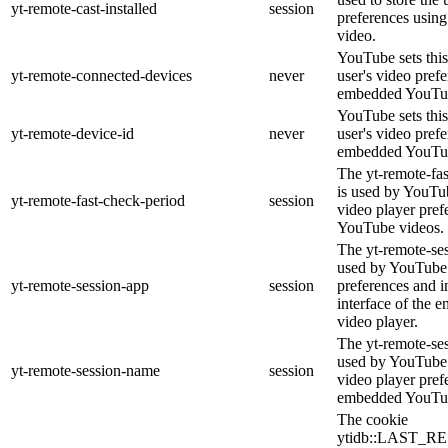
yt-remote-cast-installed
session
preferences usi
video.
YouTube sets this
yt-remote-connected-devices
never
user's video pref
embedded YouTub
YouTube sets this
yt-remote-device-id
never
user's video pref
embedded YouTub
The yt-remote-fa
is used by YouTub
yt-remote-fast-check-period
session
video player pre
YouTube videos.
The yt-remote-ses
used by YouTube 
yt-remote-session-app
session
preferences and i
interface of the
video player.
The yt-remote-se
used by YouTube t
yt-remote-session-name
session
video player pref
embedded YouTub
The cookie
ytidb::LAST_