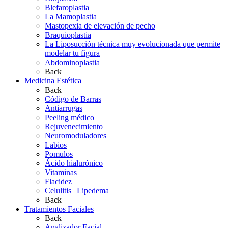
Blefaroplastia
La Mamoplastia
Mastopexia de elevación de pecho
Braquioplastia
La Liposucción técnica muy evolucionada que permite
modelar tu figura
Abdominoplastia
Back
Medicina Estética
Back
Código de Barras
Antiarrugas
Peeling médico
Rejuvenecimiento
Neuromoduladores
Labios
Pomulos
Ácido hialurónico
Vitaminas
Flacidez
Celulitis | Lipedema
Back
Tratamientos Faciales
Back
Analizador Facial