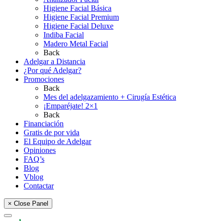
Higiene Facial Básica
Higiene Facial Premium
Higiene Facial Deluxe
Indiba Facial
Madero Metal Facial
Back
Adelgar a Distancia
¿Por qué Adelgar?
Promociones
Back
Mes del adelgazamiento + Cirugía Estética
¡Emparéjate! 2×1
Back
Financiación
Gratis de por vida
El Equipo de Adelgar
Opiniones
FAQ’s
Blog
Vblog
Contactar
× Close Panel