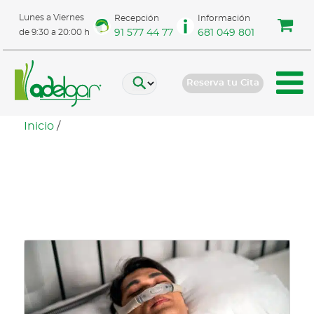
Lunes a Viernes
Recepción
Información
91 577 44 77
681 049 801
de 9:30 a 20:00 h
Reserva tu Cita
Inicio
/
Dieta para mejorar la
apnea del sueño