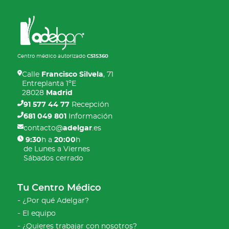
Centro médico autorizado
CS15360
Calle
Francisco Silvela
, 71
Entreplanta 1ºE
28028
Madrid
91 577 44 77
Recepción
681 049 801
Información
contacto@
adelgar
.es
9:30
h a
20:00
h
de Lunes a Viernes
Sábados cerrado
Tu Centro Médico
¿Por qué Adelgar?
El equipo
¿Quieres trabajar con nosotros?