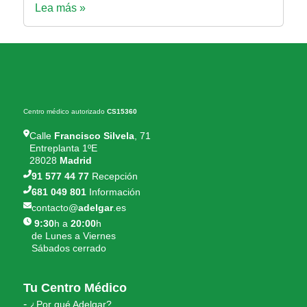
Lea más »
Centro médico autorizado
CS15360
Calle
Francisco Silvela
, 71
Entreplanta 1ºE
28028
Madrid
91 577 44 77
Recepción
681 049 801
Información
contacto@
adelgar
.es
9:30
h a
20:00
h
de Lunes a Viernes
Sábados cerrado
Tu Centro Médico
¿Por qué Adelgar?