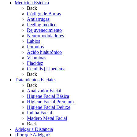
Medicina Estética
Back
Código de Barras
Antiarrugas
Peeling médico
Rejuvenecimiento
Neuromoduladores
Labios
Pomulos
Ácido hialurónico
Vitaminas
Flacidez
Celulitis | Lipedema
Back
Tratamientos Faciales
Back
Analizador Facial
Higiene Facial Básica
Higiene Facial Premium
Higiene Facial Deluxe
Indiba Facial
Madero Metal Facial
Back
Adelgar a Distancia
¿Por qué Adelgar?