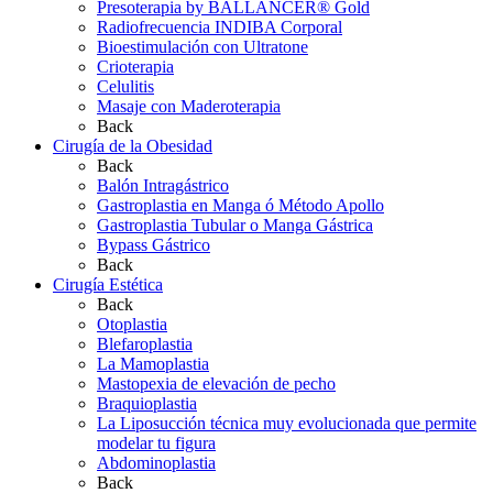
Presoterapia by BALLANCER® Gold
Radiofrecuencia INDIBA Corporal
Bioestimulación con Ultratone
Crioterapia
Celulitis
Masaje con Maderoterapia
Back
Cirugía de la Obesidad
Back
Balón Intragástrico
Gastroplastia en Manga ó Método Apollo
Gastroplastia Tubular o Manga Gástrica
Bypass Gástrico
Back
Cirugía Estética
Back
Otoplastia
Blefaroplastia
La Mamoplastia
Mastopexia de elevación de pecho
Braquioplastia
La Liposucción técnica muy evolucionada que permite
modelar tu figura
Abdominoplastia
Back