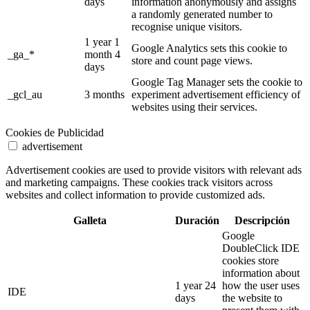
days
information anonymously and assigns
a randomly generated number to
recognise unique visitors.
1 year 1
Google Analytics sets this cookie to
_ga_*
month 4
store and count page views.
days
Google Tag Manager sets the cookie to
_gcl_au
3 months
experiment advertisement efficiency of
websites using their services.
Cookies de Publicidad
advertisement
Advertisement cookies are used to provide visitors with relevant ads
and marketing campaigns. These cookies track visitors across
websites and collect information to provide customized ads.
Galleta
Duración
Descripción
Google
DoubleClick IDE
cookies store
information about
1 year 24
how the user uses
IDE
days
the website to