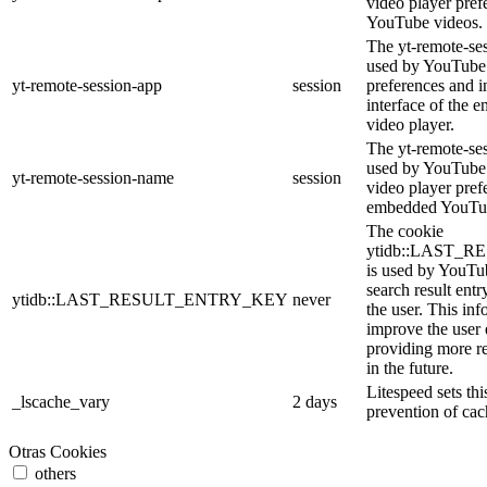
video player pre
YouTube videos.
The yt-remote-ses
used by YouTube 
yt-remote-session-app
session
preferences and i
interface of the
video player.
The yt-remote-se
used by YouTube t
yt-remote-session-name
session
video player pref
embedded YouTub
The cookie
ytidb::LAST_
is used by YouTube
search result entr
ytidb::LAST_RESULT_ENTRY_KEY
never
the user. This inf
improve the user
providing more re
in the future.
Litespeed sets thi
_lscache_vary
2 days
prevention of cac
Otras Cookies
others