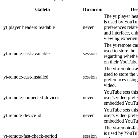
Galleta
Duración
Des
The yt-player-he
is used by YouTub
yt-player-headers-readable
never
preferences relat
and interface, en
viewing experien
The yt-remote-cas
used to store the 
yt-remote-cast-available
session
regarding whether
on their YouTube 
The yt-remote-cas
used to store the 
yt-remote-cast-installed
session
preferences usi
video.
YouTube sets this
yt-remote-connected-devices
never
user's video pref
embedded YouTub
YouTube sets this
yt-remote-device-id
never
user's video pref
embedded YouTub
The yt-remote-fa
is used by YouTub
yt-remote-fast-check-period
session