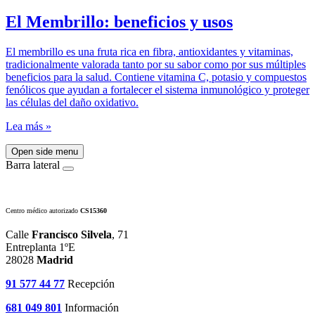
El Membrillo: beneficios y usos
El membrillo es una fruta rica en fibra, antioxidantes y vitaminas,
tradicionalmente valorada tanto por su sabor como por sus múltiples
beneficios para la salud. Contiene vitamina C, potasio y compuestos
fenólicos que ayudan a fortalecer el sistema inmunológico y proteger
las células del daño oxidativo.
Lea más »
Open side menu
Barra lateral
Centro médico autorizado
CS15360
Calle
Francisco Silvela
, 71
Entreplanta 1ºE
28028
Madrid
91 577 44 77
Recepción
681 049 801
Información