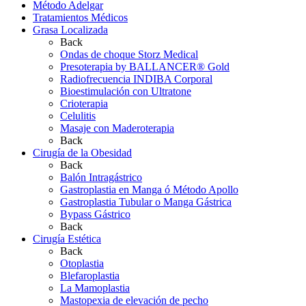
Método Adelgar
Tratamientos Médicos
Grasa Localizada
Back
Ondas de choque Storz Medical
Presoterapia by BALLANCER® Gold
Radiofrecuencia INDIBA Corporal
Bioestimulación con Ultratone
Crioterapia
Celulitis
Masaje con Maderoterapia
Back
Cirugía de la Obesidad
Back
Balón Intragástrico
Gastroplastia en Manga ó Método Apollo
Gastroplastia Tubular o Manga Gástrica
Bypass Gástrico
Back
Cirugía Estética
Back
Otoplastia
Blefaroplastia
La Mamoplastia
Mastopexia de elevación de pecho