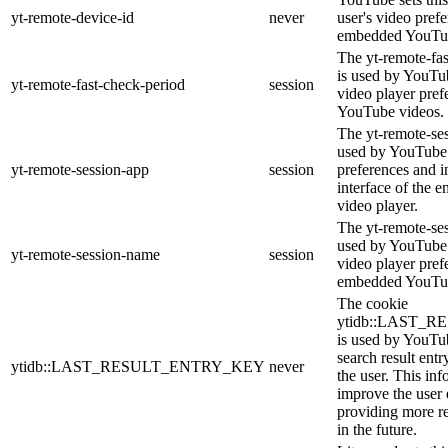
yt-remote-device-id
never
user's video pref
embedded YouTub
The yt-remote-fa
is used by YouTub
yt-remote-fast-check-period
session
video player pre
YouTube videos.
The yt-remote-ses
used by YouTube 
yt-remote-session-app
session
preferences and i
interface of the
video player.
The yt-remote-se
used by YouTube t
yt-remote-session-name
session
video player pref
embedded YouTub
The cookie
ytidb::LAST_
is used by YouTube
search result entr
ytidb::LAST_RESULT_ENTRY_KEY
never
the user. This inf
improve the user
providing more re
in the future.