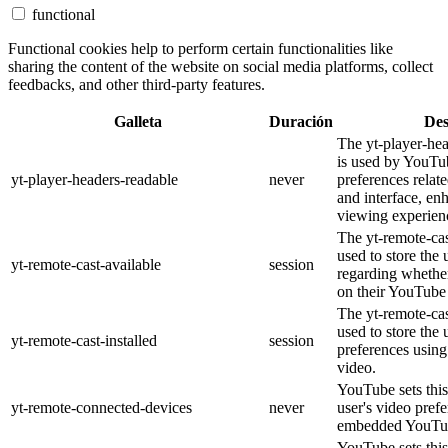
functional
Functional cookies help to perform certain functionalities like
sharing the content of the website on social media platforms, collect
feedbacks, and other third-party features.
Galleta
Duración
Des
The yt-player-he
is used by YouTub
yt-player-headers-readable
never
preferences relat
and interface, en
viewing experien
The yt-remote-cas
used to store the 
yt-remote-cast-available
session
regarding whether
on their YouTube 
The yt-remote-cas
used to store the 
yt-remote-cast-installed
session
preferences usi
video.
YouTube sets this
yt-remote-connected-devices
never
user's video pref
embedded YouTub
YouTube sets this