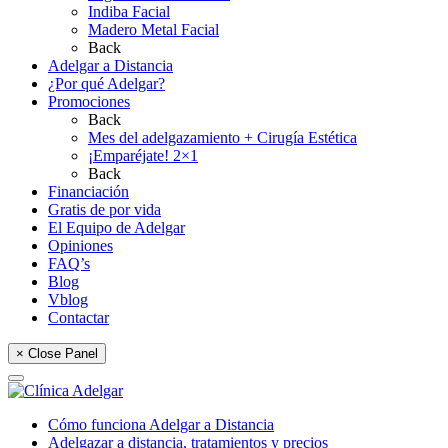
Indiba Facial
Madero Metal Facial
Back
Adelgar a Distancia
¿Por qué Adelgar?
Promociones
Back
Mes del adelgazamiento + Cirugía Estética
¡Emparéjate! 2×1
Back
Financiación
Gratis de por vida
El Equipo de Adelgar
Opiniones
FAQ’s
Blog
Vblog
Contactar
× Close Panel
Cómo funciona Adelgar a Distancia
Adelgazar a distancia, tratamientos y precios