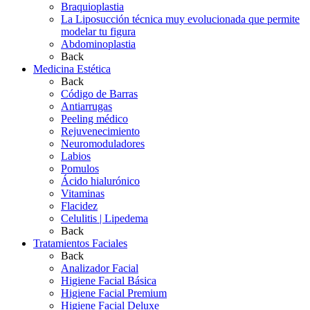
Braquioplastia
La Liposucción técnica muy evolucionada que permite
modelar tu figura
Abdominoplastia
Back
Medicina Estética
Back
Código de Barras
Antiarrugas
Peeling médico
Rejuvenecimiento
Neuromoduladores
Labios
Pomulos
Ácido hialurónico
Vitaminas
Flacidez
Celulitis | Lipedema
Back
Tratamientos Faciales
Back
Analizador Facial
Higiene Facial Básica
Higiene Facial Premium
Higiene Facial Deluxe