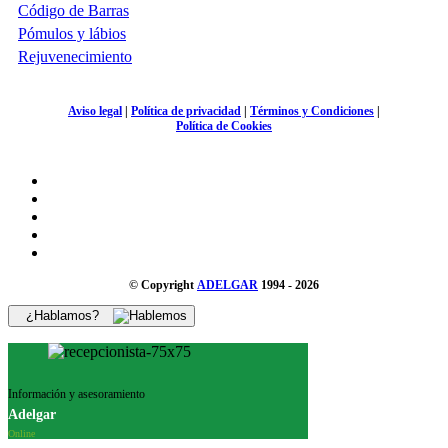
Código de Barras
Pómulos y lábios
Rejuvenecimiento
Aviso legal
|
Política de privacidad
|
Términos y Condiciones
|
Política de Cookies
© Copyright
ADELGAR
1994 - 2026
¿Hablamos?
Información y asesoramiento
Adelgar
Online