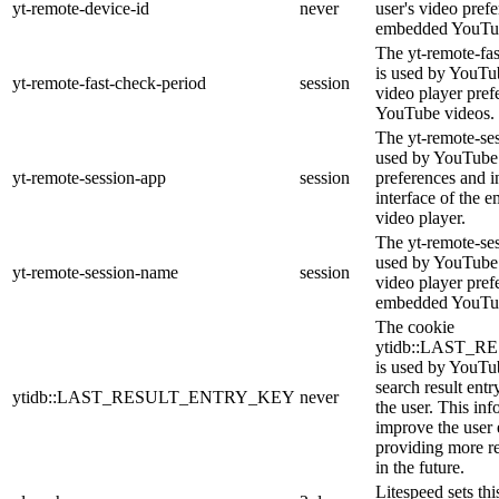
yt-remote-device-id
never
user's video pref
embedded YouTub
The yt-remote-fa
is used by YouTub
yt-remote-fast-check-period
session
video player pre
YouTube videos.
The yt-remote-ses
used by YouTube 
yt-remote-session-app
session
preferences and i
interface of the
video player.
The yt-remote-se
used by YouTube t
yt-remote-session-name
session
video player pref
embedded YouTub
The cookie
ytidb::LAST_
is used by YouTube
search result entr
ytidb::LAST_RESULT_ENTRY_KEY
never
the user. This inf
improve the user
providing more re
in the future.
Litespeed sets thi