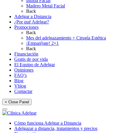
Indiba Facial
Madero Metal Facial
Back
Adelgar a Distancia
¿Por qué Adelgar?
Promociones
Back
Mes del adelgazamiento + Cirugía Estética
¡Emparéjate! 2×1
Back
Financiación
Gratis de por vida
El Equipo de Adelgar
Opiniones
FAQ’s
Blog
Vblog
Contactar
× Close Panel
Cómo funciona Adelgar a Distancia
Adelgazar a distancia, tratamientos y precios