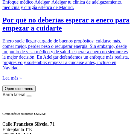
Por qué no deberías esperar a enero para
empezar a cuidarte
Enero suele llegar cargado de buenos propósitos: cuidarse más,
comer mejor, perder peso o recuperar energía. Sin embargo, desde
un punto de vista médico y de salud, esperar a enero no siempre es
la mejor decisión. En Adelgar defendemos un enfoque más realista,
progresivo y sostenible: empezar a cuidarse antes, incluso en
Navidad.
Lea más »
Open side menu
Barra lateral
Centro médico autorizado
CS15360
Calle
Francisco Silvela
, 71
Entreplanta 1ºE