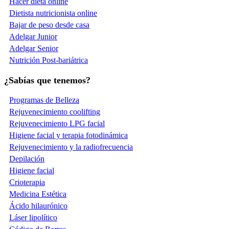
Hacer dieta online
Dietista nutricionista online
Bajar de peso desde casa
Adelgar Junior
Adelgar Senior
Nutrición Post-bariátrica
¿Sabías que tenemos?
Programas de Belleza
Rejuvenecimiento coolifting
Rejuvenecimiento LPG facial
Higiene facial y terapia fotodinámica
Rejuvenecimiento y la radiofrecuencia
Depilación
Higiene facial
Crioterapia
Medicina Estética
Ácido hilaurónico
Láser lipolítico