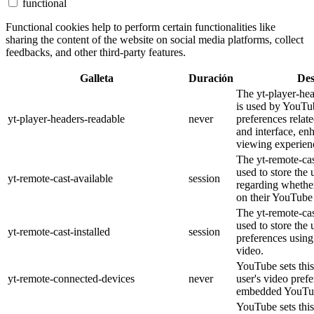
functional
Functional cookies help to perform certain functionalities like
sharing the content of the website on social media platforms, collect
feedbacks, and other third-party features.
Galleta
Duración
Des
The yt-player-he
is used by YouTub
yt-player-headers-readable
never
preferences relat
and interface, en
viewing experien
The yt-remote-cas
used to store the 
yt-remote-cast-available
session
regarding whether
on their YouTube 
The yt-remote-cas
used to store the 
yt-remote-cast-installed
session
preferences usi
video.
YouTube sets this
yt-remote-connected-devices
never
user's video pref
embedded YouTub
YouTube sets this