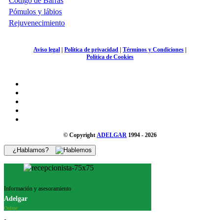
Código de Barras
Pómulos y lábios
Rejuvenecimiento
Aviso legal
|
Política de privacidad
|
Términos y Condiciones
|
Política de Cookies
© Copyright
ADELGAR
1994 - 2026
¿Hablamos?
Información y asesoramiento
Adelgar
Online