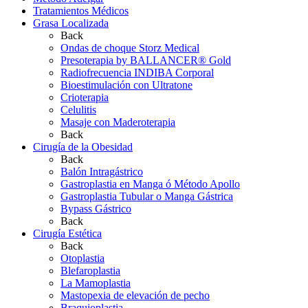
Tratamientos Médicos
Grasa Localizada
Back
Ondas de choque Storz Medical
Presoterapia by BALLANCER® Gold
Radiofrecuencia INDIBA Corporal
Bioestimulación con Ultratone
Crioterapia
Celulitis
Masaje con Maderoterapia
Back
Cirugía de la Obesidad
Back
Balón Intragástrico
Gastroplastia en Manga ó Método Apollo
Gastroplastia Tubular o Manga Gástrica
Bypass Gástrico
Back
Cirugía Estética
Back
Otoplastia
Blefaroplastia
La Mamoplastia
Mastopexia de elevación de pecho
Braquioplastia