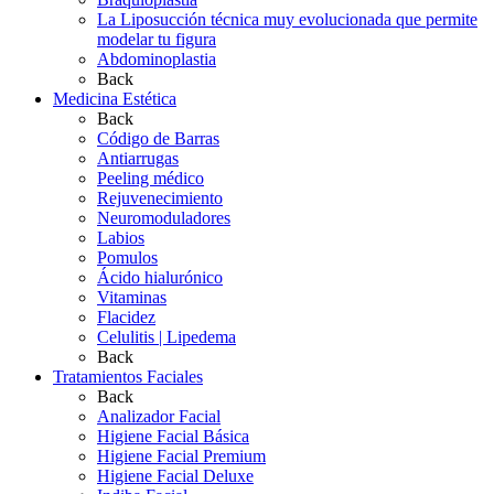
La Liposucción técnica muy evolucionada que permite
modelar tu figura
Abdominoplastia
Back
Medicina Estética
Back
Código de Barras
Antiarrugas
Peeling médico
Rejuvenecimiento
Neuromoduladores
Labios
Pomulos
Ácido hialurónico
Vitaminas
Flacidez
Celulitis | Lipedema
Back
Tratamientos Faciales
Back
Analizador Facial
Higiene Facial Básica
Higiene Facial Premium
Higiene Facial Deluxe