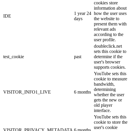
cookies store
information about
1 year 24
how the user uses
IDE
days
the website to
present them with
relevant ads
according to the
user profile.
doubleclick.net
sets this cookie to
test_cookie
past
determine if the
user's browser
supports cookies.
YouTube sets this
cookie to measure
bandwidth,
determining
VISITOR_INFO1_LIVE
6 months
whether the user
gets the new or
old player
interface.
YouTube sets this
cookie to store the
user's cookie
VISITOR_PRIVACY_METADATA
6 months