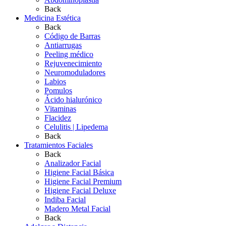
Back
Medicina Estética
Back
Código de Barras
Antiarrugas
Peeling médico
Rejuvenecimiento
Neuromoduladores
Labios
Pomulos
Ácido hialurónico
Vitaminas
Flacidez
Celulitis | Lipedema
Back
Tratamientos Faciales
Back
Analizador Facial
Higiene Facial Básica
Higiene Facial Premium
Higiene Facial Deluxe
Indiba Facial
Madero Metal Facial
Back