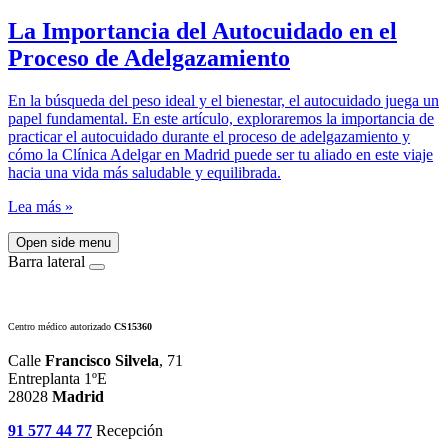
La Importancia del Autocuidado en el
Proceso de Adelgazamiento
En la búsqueda del peso ideal y el bienestar, el autocuidado juega un
papel fundamental. En este artículo, exploraremos la importancia de
practicar el autocuidado durante el proceso de adelgazamiento y
cómo la Clínica Adelgar en Madrid puede ser tu aliado en este viaje
hacia una vida más saludable y equilibrada.
Lea más »
Open side menu
Barra lateral
Centro médico autorizado
CS15360
Calle
Francisco Silvela
, 71
Entreplanta 1ºE
28028
Madrid
91 577 44 77
Recepción