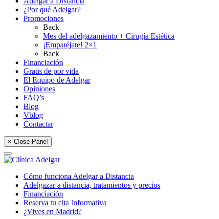
Adelgar a Distancia
¿Por qué Adelgar?
Promociones
Back
Mes del adelgazamiento + Cirugía Estética
¡Emparéjate! 2×1
Back
Financiación
Gratis de por vida
El Equipo de Adelgar
Opiniones
FAQ’s
Blog
Vblog
Contactar
× Close Panel
Cómo funciona Adelgar a Distancia
Adelgazar a distancia, tratamientos y precios
Financiación
Reserva tu cita Informativa
¿Vives en Madrid?