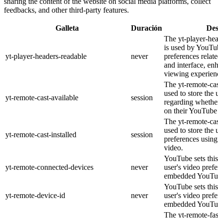
sharing the content of the website on social media platforms, collect
feedbacks, and other third-party features.
Galleta
Duración
Des
The yt-player-he
is used by YouTub
yt-player-headers-readable
never
preferences relat
and interface, en
viewing experien
The yt-remote-cas
used to store the 
yt-remote-cast-available
session
regarding whether
on their YouTube 
The yt-remote-cas
used to store the 
yt-remote-cast-installed
session
preferences usi
video.
YouTube sets this
yt-remote-connected-devices
never
user's video pref
embedded YouTub
YouTube sets this
yt-remote-device-id
never
user's video pref
embedded YouTub
The yt-remote-fa