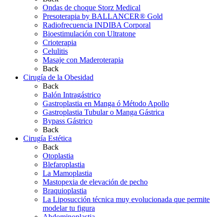
Ondas de choque Storz Medical
Presoterapia by BALLANCER® Gold
Radiofrecuencia INDIBA Corporal
Bioestimulación con Ultratone
Crioterapia
Celulitis
Masaje con Maderoterapia
Back
Cirugía de la Obesidad
Back
Balón Intragástrico
Gastroplastia en Manga ó Método Apollo
Gastroplastia Tubular o Manga Gástrica
Bypass Gástrico
Back
Cirugía Estética
Back
Otoplastia
Blefaroplastia
La Mamoplastia
Mastopexia de elevación de pecho
Braquioplastia
La Liposucción técnica muy evolucionada que permite
modelar tu figura
Abdominoplastia