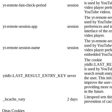
is used by YouTub
yt-remote-fast-check-period
session
video player pre
YouTube videos.
The yt-remote-ses
used by YouTube 
yt-remote-session-app
session
preferences and i
interface of the
video player.
The yt-remote-se
used by YouTube t
yt-remote-session-name
session
video player pref
embedded YouTub
The cookie
ytidb::LAST_
is used by YouTube
search result entr
ytidb::LAST_RESULT_ENTRY_KEY
never
the user. This inf
improve the user
providing more re
in the future.
Litespeed sets thi
_lscache_vary
2 days
prevention of cac
Otras Cookies