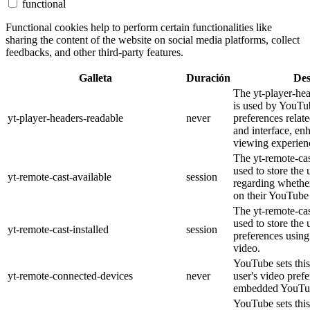
functional
Functional cookies help to perform certain functionalities like
sharing the content of the website on social media platforms, collect
feedbacks, and other third-party features.
Galleta
Duración
Des
The yt-player-he
is used by YouTub
yt-player-headers-readable
never
preferences relat
and interface, en
viewing experien
The yt-remote-cas
used to store the 
yt-remote-cast-available
session
regarding whether
on their YouTube 
The yt-remote-cas
used to store the 
yt-remote-cast-installed
session
preferences usi
video.
YouTube sets this
yt-remote-connected-devices
never
user's video pref
embedded YouTub
YouTube sets this