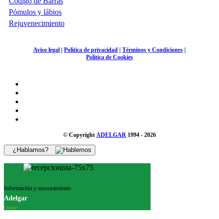
Código de Barras
Pómulos y lábios
Rejuvenecimiento
Aviso legal
|
Política de privacidad
|
Términos y Condiciones
|
Política de Cookies
© Copyright
ADELGAR
1994 - 2026
¿Hablamos?
Información y asesoramiento
Adelgar
Online