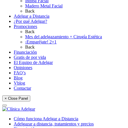
Indiba Facial
Madero Metal Facial
Back
Adelgar a Distancia
¿Por qué Adelgar?
Promociones
Back
Mes del adelgazamiento + Cirugía Estética
¡Emparéjate! 2×1
Back
Financiación
Gratis de por vida
El Equipo de Adelgar
Opiniones
FAQ’s
Blog
Vblog
Contactar
× Close Panel
Cómo funciona Adelgar a Distancia
Adelgazar a distancia, tratamientos y precios