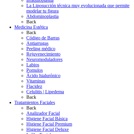
Braquioplastia
La Liposucción técnica muy evolucionada que permite
modelar tu figura
Abdominoplastia
Back
Medicina Estética
Back
Código de Barras
Antiarrugas
Peeling médico
Rejuvenecimiento
Neuromoduladores
Labios
Pomulos
Ácido hialurónico
Vitaminas
Flacidez
Celulitis | Lipedema
Back
Tratamientos Faciales
Back
Analizador Facial
Higiene Facial Básica
Higiene Facial Premium
Higiene Facial Deluxe