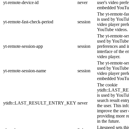
yt-remote-device-id
never
user's video pref
embedded YouTub
The yt-remote-fa
is used by YouTub
yt-remote-fast-check-period
session
video player pre
YouTube videos.
The yt-remote-ses
used by YouTube 
yt-remote-session-app
session
preferences and i
interface of the
video player.
The yt-remote-se
used by YouTube t
yt-remote-session-name
session
video player pref
embedded YouTub
The cookie
ytidb::LAST_
is used by YouTube
search result entr
ytidb::LAST_RESULT_ENTRY_KEY
never
the user. This inf
improve the user
providing more re
in the future.
Litespeed sets thi