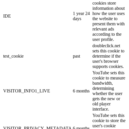
cookies store
information about
1 year 24
how the user uses
IDE
days
the website to
present them with
relevant ads
according to the
user profile.
doubleclick.net
sets this cookie to
test_cookie
past
determine if the
user's browser
supports cookies.
YouTube sets this
cookie to measure
bandwidth,
determining
VISITOR_INFO1_LIVE
6 months
whether the user
gets the new or
old player
interface.
YouTube sets this
cookie to store the
user's cookie
VISITOR_PRIVACY_METADATA
6 months