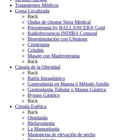
Tratamientos Médicos
Grasa Localizada
Back
Ondas de choque Storz Medical
Presoterapia by BALLANCER® Gold
Radiofrecuencia INDIBA Corporal
Bioestimulación con Ultratone
Crioterapia
Celulitis
Masaje con Maderoterapia
Back
Cirugía de la Obesidad
Back
Balón Intragástrico
Gastroplastia en Manga ó Método Apollo
Gastroplastia Tubular o Manga Gástrica
Bypass Gástrico
Back
Cirugía Estética
Back
Otoplastia
Blefaroplastia
La Mamoplastia
Mastopexia de elevación de pecho