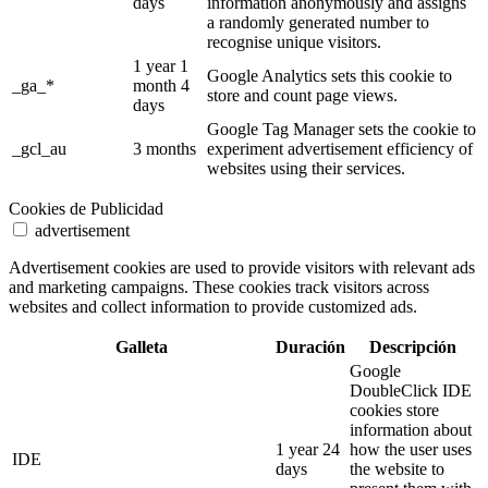
days
information anonymously and assigns
a randomly generated number to
recognise unique visitors.
1 year 1
Google Analytics sets this cookie to
_ga_*
month 4
store and count page views.
days
Google Tag Manager sets the cookie to
_gcl_au
3 months
experiment advertisement efficiency of
websites using their services.
Cookies de Publicidad
advertisement
Advertisement cookies are used to provide visitors with relevant ads
and marketing campaigns. These cookies track visitors across
websites and collect information to provide customized ads.
Galleta
Duración
Descripción
Google
DoubleClick IDE
cookies store
information about
1 year 24
how the user uses
IDE
days
the website to