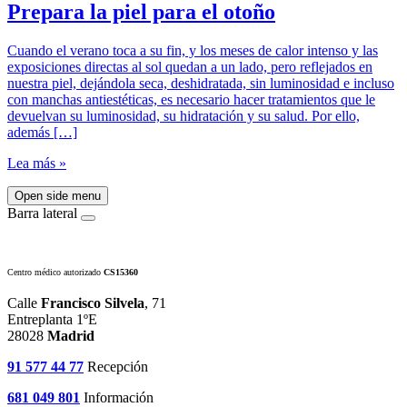
Prepara la piel para el otoño
Cuando el verano toca a su fin, y los meses de calor intenso y las
exposiciones directas al sol quedan a un lado, pero reflejados en
nuestra piel, dejándola seca, deshidratada, sin luminosidad e incluso
con manchas antiestéticas, es necesario hacer tratamientos que le
devuelvan su luminosidad, su hidratación y su salud. Por ello,
además […]
Lea más »
Open side menu
Barra lateral
Centro médico autorizado
CS15360
Calle
Francisco Silvela
, 71
Entreplanta 1ºE
28028
Madrid
91 577 44 77
Recepción
681 049 801
Información