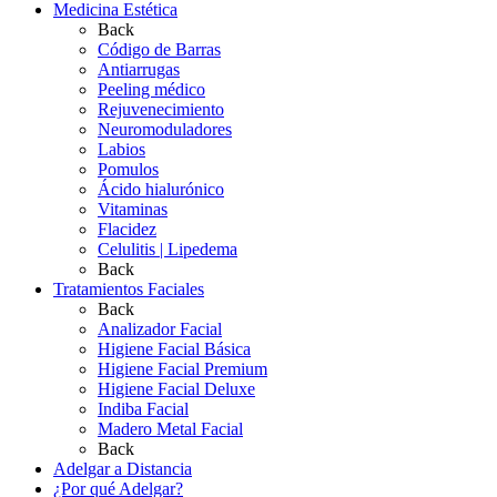
Medicina Estética
Back
Código de Barras
Antiarrugas
Peeling médico
Rejuvenecimiento
Neuromoduladores
Labios
Pomulos
Ácido hialurónico
Vitaminas
Flacidez
Celulitis | Lipedema
Back
Tratamientos Faciales
Back
Analizador Facial
Higiene Facial Básica
Higiene Facial Premium
Higiene Facial Deluxe
Indiba Facial
Madero Metal Facial
Back
Adelgar a Distancia
¿Por qué Adelgar?