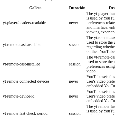
Galleta
Duración
Des
The yt-player-he
is used by YouTub
yt-player-headers-readable
never
preferences relat
and interface, en
viewing experien
The yt-remote-cas
used to store the 
yt-remote-cast-available
session
regarding whether
on their YouTube 
The yt-remote-cas
used to store the 
yt-remote-cast-installed
session
preferences usi
video.
YouTube sets this
yt-remote-connected-devices
never
user's video pref
embedded YouTub
YouTube sets this
yt-remote-device-id
never
user's video pref
embedded YouTub
The yt-remote-fa
is used by YouTub
yt-remote-fast-check-period
session