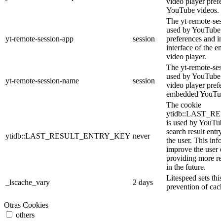
video player pre
YouTube videos.
The yt-remote-ses
used by YouTube 
yt-remote-session-app
session
preferences and i
interface of the
video player.
The yt-remote-se
used by YouTube t
yt-remote-session-name
session
video player pref
embedded YouTub
The cookie
ytidb::LAST_
is used by YouTube
search result entr
ytidb::LAST_RESULT_ENTRY_KEY
never
the user. This inf
improve the user
providing more re
in the future.
Litespeed sets thi
_lscache_vary
2 days
prevention of cac
Otras Cookies
others