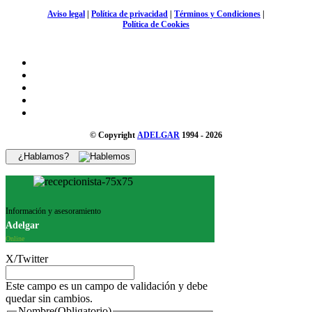
Aviso legal
|
Política de privacidad
|
Términos y Condiciones
|
Política de Cookies
© Copyright
ADELGAR
1994 - 2026
¿Hablamos?
Información y asesoramiento
Adelgar
Online
X/Twitter
Este campo es un campo de validación y debe
quedar sin cambios.
Nombre
(Obligatorio)