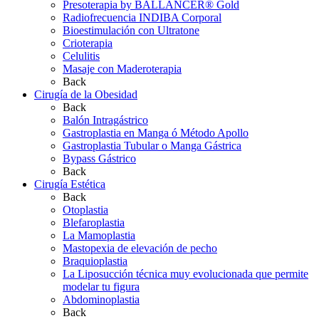
Presoterapia by BALLANCER® Gold
Radiofrecuencia INDIBA Corporal
Bioestimulación con Ultratone
Crioterapia
Celulitis
Masaje con Maderoterapia
Back
Cirugía de la Obesidad
Back
Balón Intragástrico
Gastroplastia en Manga ó Método Apollo
Gastroplastia Tubular o Manga Gástrica
Bypass Gástrico
Back
Cirugía Estética
Back
Otoplastia
Blefaroplastia
La Mamoplastia
Mastopexia de elevación de pecho
Braquioplastia
La Liposucción técnica muy evolucionada que permite
modelar tu figura
Abdominoplastia
Back