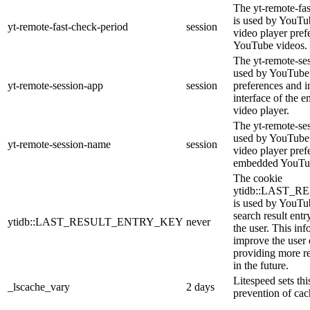
The yt-remote-fa
is used by YouTub
yt-remote-fast-check-period
session
video player pre
YouTube videos.
The yt-remote-ses
used by YouTube 
yt-remote-session-app
session
preferences and i
interface of the
video player.
The yt-remote-se
used by YouTube t
yt-remote-session-name
session
video player pref
embedded YouTub
The cookie
ytidb::LAST_
is used by YouTube
search result entr
ytidb::LAST_RESULT_ENTRY_KEY
never
the user. This inf
improve the user
providing more re
in the future.
Litespeed sets thi
_lscache_vary
2 days
prevention of cac