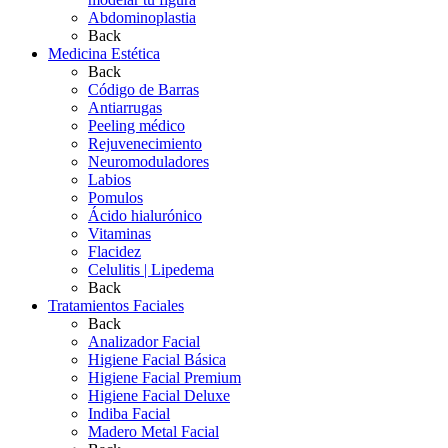
Abdominoplastia
Back
Medicina Estética
Back
Código de Barras
Antiarrugas
Peeling médico
Rejuvenecimiento
Neuromoduladores
Labios
Pomulos
Ácido hialurónico
Vitaminas
Flacidez
Celulitis | Lipedema
Back
Tratamientos Faciales
Back
Analizador Facial
Higiene Facial Básica
Higiene Facial Premium
Higiene Facial Deluxe
Indiba Facial
Madero Metal Facial