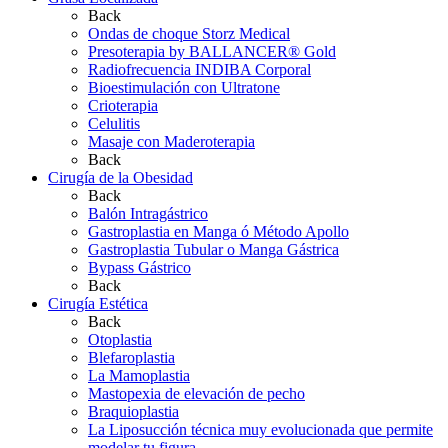
Back
Ondas de choque Storz Medical
Presoterapia by BALLANCER® Gold
Radiofrecuencia INDIBA Corporal
Bioestimulación con Ultratone
Crioterapia
Celulitis
Masaje con Maderoterapia
Back
Cirugía de la Obesidad
Back
Balón Intragástrico
Gastroplastia en Manga ó Método Apollo
Gastroplastia Tubular o Manga Gástrica
Bypass Gástrico
Back
Cirugía Estética
Back
Otoplastia
Blefaroplastia
La Mamoplastia
Mastopexia de elevación de pecho
Braquioplastia
La Liposucción técnica muy evolucionada que permite
modelar tu figura