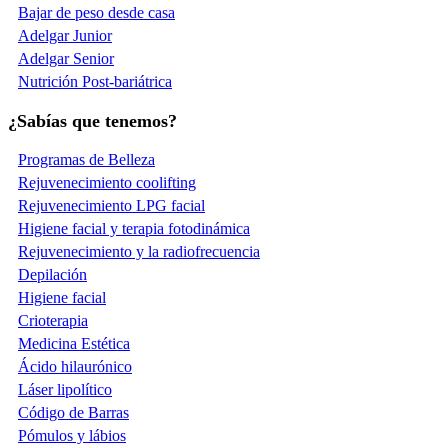
Bajar de peso desde casa
Adelgar Junior
Adelgar Senior
Nutrición Post-bariátrica
¿Sabías que tenemos?
Programas de Belleza
Rejuvenecimiento coolifting
Rejuvenecimiento LPG facial
Higiene facial y terapia fotodinámica
Rejuvenecimiento y la radiofrecuencia
Depilación
Higiene facial
Crioterapia
Medicina Estética
Ácido hilaurónico
Láser lipolítico
Código de Barras
Pómulos y lábios