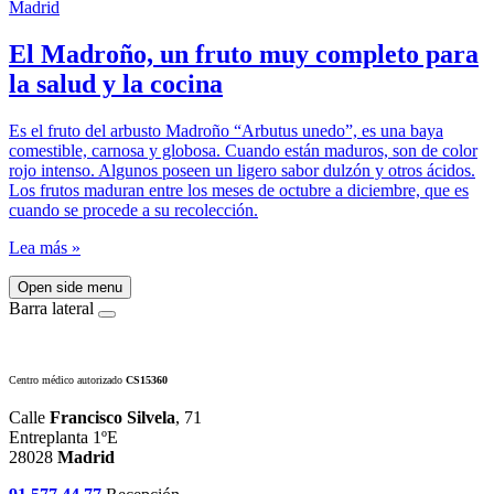
El Madroño, un fruto muy completo para
la salud y la cocina
Es el fruto del arbusto Madroño “Arbutus unedo”, es una baya
comestible, carnosa y globosa. Cuando están maduros, son de color
rojo intenso. Algunos poseen un ligero sabor dulzón y otros ácidos.
Los frutos maduran entre los meses de octubre a diciembre, que es
cuando se procede a su recolección.
Lea más »
Open side menu
Barra lateral
Centro médico autorizado
CS15360
Calle
Francisco Silvela
, 71
Entreplanta 1ºE
28028
Madrid