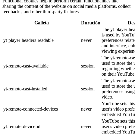
Functional cookies help to perform certain functionalities like
sharing the content of the website on social media platforms, collect
feedbacks, and other third-party features.
Galleta
Duración
Des
The yt-player-he
is used by YouTub
yt-player-headers-readable
never
preferences relat
and interface, en
viewing experien
The yt-remote-cas
used to store the 
yt-remote-cast-available
session
regarding whether
on their YouTube 
The yt-remote-cas
used to store the 
yt-remote-cast-installed
session
preferences usi
video.
YouTube sets this
yt-remote-connected-devices
never
user's video pref
embedded YouTub
YouTube sets this
yt-remote-device-id
never
user's video pref
embedded YouTub