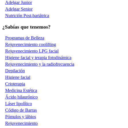
Adelgar Junior
Adelgar Senior
Nutrición Post-bariátrica
¿Sabías que tenemos?
Programas de Belleza
Rejuvenecimiento coolifting
Rejuvenecimiento LPG facial
Higiene facial y terapia fotodinámica
Rejuvenecimiento y la radiofrecuencia
Depilación
Higiene facial
Crioterapia
Medicina Estética
Ácido hilaurónico
Láser lipolítico
Código de Barras
Pómulos y lábios
Rejuvenecimiento