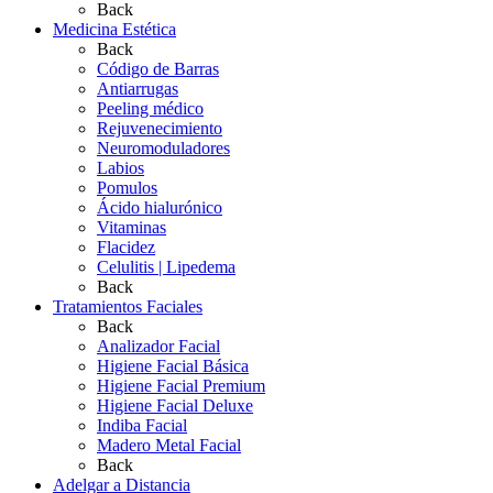
Back
Medicina Estética
Back
Código de Barras
Antiarrugas
Peeling médico
Rejuvenecimiento
Neuromoduladores
Labios
Pomulos
Ácido hialurónico
Vitaminas
Flacidez
Celulitis | Lipedema
Back
Tratamientos Faciales
Back
Analizador Facial
Higiene Facial Básica
Higiene Facial Premium
Higiene Facial Deluxe
Indiba Facial
Madero Metal Facial
Back
Adelgar a Distancia