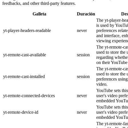
feedbacks, and other third-party features.
Galleta
Duración
Des
The yt-player-he
is used by YouTub
yt-player-headers-readable
never
preferences relat
and interface, en
viewing experien
The yt-remote-cas
used to store the 
yt-remote-cast-available
session
regarding whether
on their YouTube 
The yt-remote-cas
used to store the 
yt-remote-cast-installed
session
preferences usi
video.
YouTube sets this
yt-remote-connected-devices
never
user's video pref
embedded YouTub
YouTube sets this
yt-remote-device-id
never
user's video pref
embedded YouTub
The yt-remote-fa