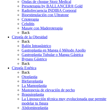
Ondas de choque Storz Medical
Presoterapia by BALLANCER® Gold
Radiofrecuencia INDIBA Corporal
Bioestimulación con Ultratone
Crioterapia
Celulitis
Masaje con Maderoterapia
Back
Cirugía de la Obesidad
Back
Balón Intragástrico
Gastroplastia en Manga ó Método Apollo
Gastroplastia Tubular o Manga Gástrica
Bypass Gástrico
Back
Cirugía Estética
Back
Otoplastia
Blefaroplastia
La Mamoplastia
Mastopexia de elevación de pecho
Braquioplastia
La Liposucción técnica muy evolucionada que permite
modelar tu figura
Abdominoplastia