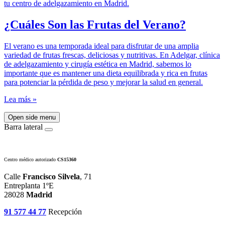
¿Cuáles Son las Frutas del Verano?
El verano es una temporada ideal para disfrutar de una amplia
variedad de frutas frescas, deliciosas y nutritivas. En Adelgar, clínica
de adelgazamiento y cirugía estética en Madrid, sabemos lo
importante que es mantener una dieta equilibrada y rica en frutas
para potenciar la pérdida de peso y mejorar la salud en general.
Lea más »
Open side menu
Barra lateral
Centro médico autorizado
CS15360
Calle
Francisco Silvela
, 71
Entreplanta 1ºE
28028
Madrid
91 577 44 77
Recepción