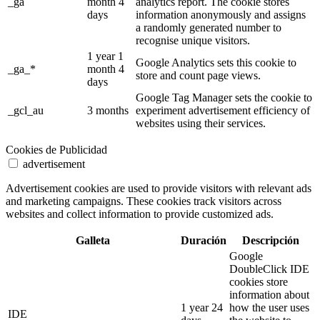
_ga
month 4
analytics report. The cookie stores
days
information anonymously and assigns
a randomly generated number to
recognise unique visitors.
1 year 1
Google Analytics sets this cookie to
_ga_*
month 4
store and count page views.
days
Google Tag Manager sets the cookie to
_gcl_au
3 months
experiment advertisement efficiency of
websites using their services.
Cookies de Publicidad
advertisement
Advertisement cookies are used to provide visitors with relevant ads
and marketing campaigns. These cookies track visitors across
websites and collect information to provide customized ads.
Galleta
Duración
Descripción
Google
DoubleClick IDE
cookies store
information about
1 year 24
how the user uses
IDE