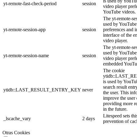
is used by YouTub
yt-remote-fast-check-period
session
video player pre
YouTube videos.
The yt-remote-ses
used by YouTube 
yt-remote-session-app
session
preferences and i
interface of the
video player.
The yt-remote-se
used by YouTube t
yt-remote-session-name
session
video player pref
embedded YouTub
The cookie
ytidb::LAST_
is used by YouTube
search result entr
ytidb::LAST_RESULT_ENTRY_KEY
never
the user. This inf
improve the user
providing more re
in the future.
Litespeed sets thi
_lscache_vary
2 days
prevention of cac
Otras Cookies