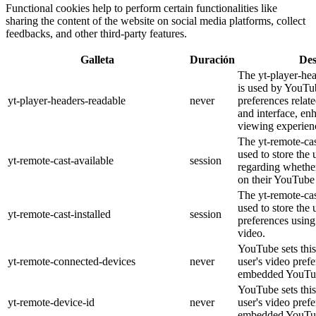
Functional cookies help to perform certain functionalities like
sharing the content of the website on social media platforms, collect
feedbacks, and other third-party features.
Galleta
Duración
Des
The yt-player-he
is used by YouTub
yt-player-headers-readable
never
preferences relat
and interface, en
viewing experien
The yt-remote-cas
used to store the 
yt-remote-cast-available
session
regarding whether
on their YouTube 
The yt-remote-cas
used to store the 
yt-remote-cast-installed
session
preferences usi
video.
YouTube sets this
yt-remote-connected-devices
never
user's video pref
embedded YouTub
YouTube sets this
yt-remote-device-id
never
user's video pref
embedded YouTub