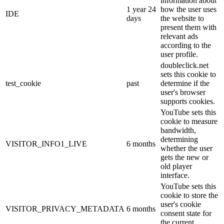
information about
1 year 24
how the user uses
IDE
days
the website to
present them with
relevant ads
according to the
user profile.
doubleclick.net
sets this cookie to
test_cookie
past
determine if the
user's browser
supports cookies.
YouTube sets this
cookie to measure
bandwidth,
determining
VISITOR_INFO1_LIVE
6 months
whether the user
gets the new or
old player
interface.
YouTube sets this
cookie to store the
user's cookie
VISITOR_PRIVACY_METADATA
6 months
consent state for
the current