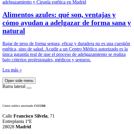
Alimentos azules: qué son, ventajas y
cómo ayudan a adelgazar de forma sana y
natural
Bajar de peso de forma segura, eficaz y duradera no es una cuestión
estética, sino de salud. Acudir a un Centro Médico autorizado es la
única garantía real de que el proceso de adelgazamiento se realiza
bajo criterios profesionales, médicos y seguros.
Lea más »
Open side menu
Barra lateral
Centro médico autorizado
CS15360
Calle
Francisco Silvela
, 71
Entreplanta 1ºE
28028
Madrid