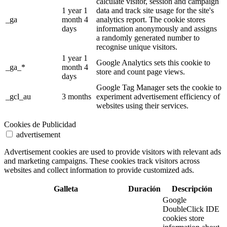
calculate visitor, session and campaign
1 year 1
data and track site usage for the site's
_ga
month 4
analytics report. The cookie stores
days
information anonymously and assigns
a randomly generated number to
recognise unique visitors.
1 year 1
Google Analytics sets this cookie to
_ga_*
month 4
store and count page views.
days
Google Tag Manager sets the cookie to
_gcl_au
3 months
experiment advertisement efficiency of
websites using their services.
Cookies de Publicidad
advertisement
Advertisement cookies are used to provide visitors with relevant ads
and marketing campaigns. These cookies track visitors across
websites and collect information to provide customized ads.
Galleta
Duración
Descripción
Google
DoubleClick IDE
cookies store