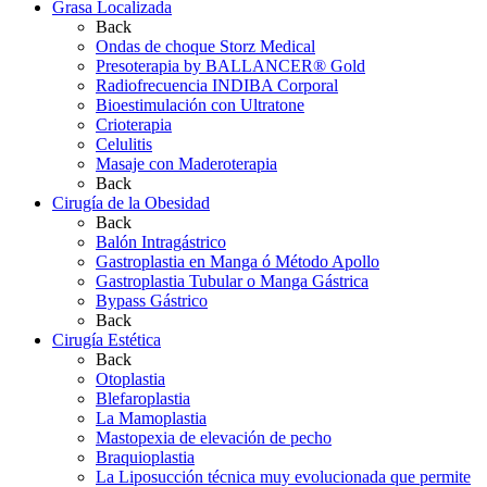
Grasa Localizada
Back
Ondas de choque Storz Medical
Presoterapia by BALLANCER® Gold
Radiofrecuencia INDIBA Corporal
Bioestimulación con Ultratone
Crioterapia
Celulitis
Masaje con Maderoterapia
Back
Cirugía de la Obesidad
Back
Balón Intragástrico
Gastroplastia en Manga ó Método Apollo
Gastroplastia Tubular o Manga Gástrica
Bypass Gástrico
Back
Cirugía Estética
Back
Otoplastia
Blefaroplastia
La Mamoplastia
Mastopexia de elevación de pecho
Braquioplastia
La Liposucción técnica muy evolucionada que permite