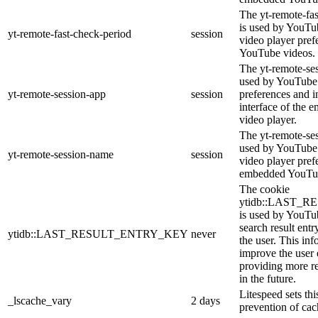
The yt-remote-fa
is used by YouTub
yt-remote-fast-check-period
session
video player pre
YouTube videos.
The yt-remote-ses
used by YouTube 
yt-remote-session-app
session
preferences and i
interface of the
video player.
The yt-remote-se
used by YouTube t
yt-remote-session-name
session
video player pref
embedded YouTub
The cookie
ytidb::LAST_
is used by YouTube
search result entr
ytidb::LAST_RESULT_ENTRY_KEY
never
the user. This inf
improve the user
providing more re
in the future.
Litespeed sets thi
_lscache_vary
2 days
prevention of cac