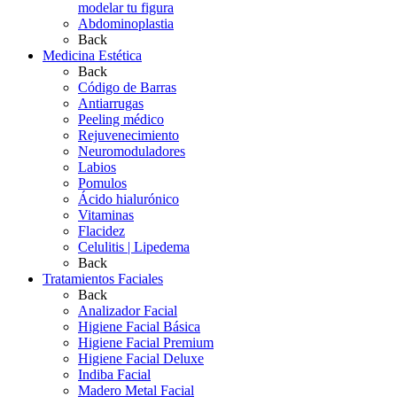
modelar tu figura
Abdominoplastia
Back
Medicina Estética
Back
Código de Barras
Antiarrugas
Peeling médico
Rejuvenecimiento
Neuromoduladores
Labios
Pomulos
Ácido hialurónico
Vitaminas
Flacidez
Celulitis | Lipedema
Back
Tratamientos Faciales
Back
Analizador Facial
Higiene Facial Básica
Higiene Facial Premium
Higiene Facial Deluxe
Indiba Facial
Madero Metal Facial