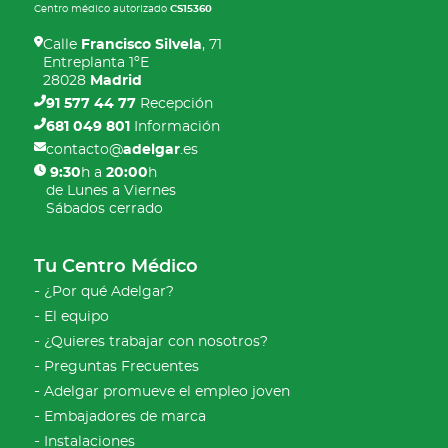
Centro médico autorizado
CS15360
Calle
Francisco Silvela
, 71
Entreplanta 1ºE
28028
Madrid
91 577 44 77
Recepción
681 049 801
Información
contacto@
adelgar
.es
9:30
h a
20:00
h
de Lunes a Viernes
Sábados cerrado
Tu Centro Médico
¿Por qué Adelgar?
El equipo
¿Quieres trabajar con nosotros?
Preguntas Frecuentes
Adelgar promueve el empleo joven
Embajadores de marca
Instalaciones