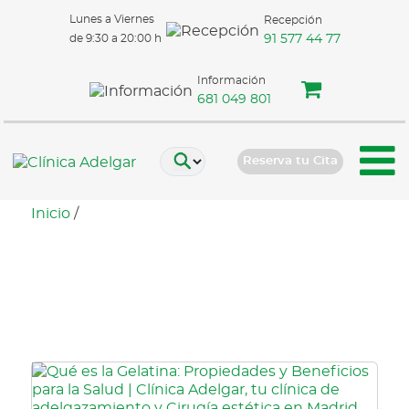
Lunes a Viernes
Recepción
91 577 44 77
de 9:30 a 20:00 h
Información
681 049 801
Reserva tu Cita
Inicio
/
gelatina y pérdida de
peso