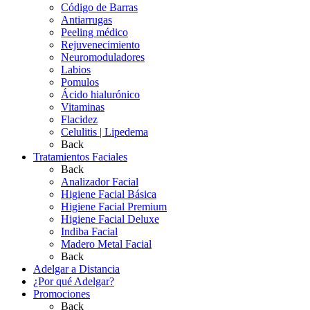
Código de Barras
Antiarrugas
Peeling médico
Rejuvenecimiento
Neuromoduladores
Labios
Pomulos
Ácido hialurónico
Vitaminas
Flacidez
Celulitis | Lipedema
Back
Tratamientos Faciales
Back
Analizador Facial
Higiene Facial Básica
Higiene Facial Premium
Higiene Facial Deluxe
Indiba Facial
Madero Metal Facial
Back
Adelgar a Distancia
¿Por qué Adelgar?
Promociones
Back