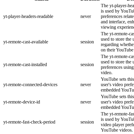
The yt-player-he
is used by YouTub
yt-player-headers-readable
never
preferences relat
and interface, en
viewing experien
The yt-remote-cas
used to store the 
yt-remote-cast-available
session
regarding whether
on their YouTube 
The yt-remote-cas
used to store the 
yt-remote-cast-installed
session
preferences usi
video.
YouTube sets this
yt-remote-connected-devices
never
user's video pref
embedded YouTub
YouTube sets this
yt-remote-device-id
never
user's video pref
embedded YouTub
The yt-remote-fa
is used by YouTub
yt-remote-fast-check-period
session
video player pre
YouTube videos.