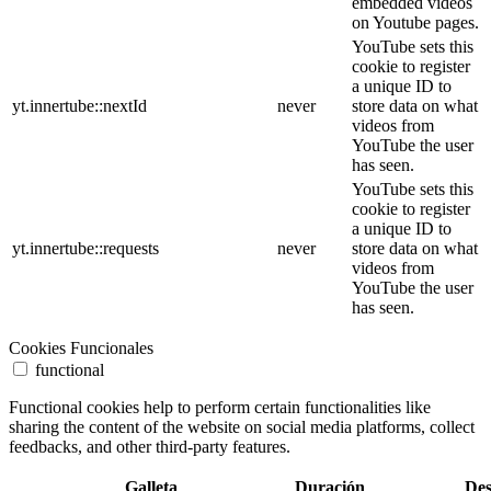
embedded videos
on Youtube pages.
YouTube sets this
cookie to register
a unique ID to
yt.innertube::nextId
never
store data on what
videos from
YouTube the user
has seen.
YouTube sets this
cookie to register
a unique ID to
yt.innertube::requests
never
store data on what
videos from
YouTube the user
has seen.
Cookies Funcionales
functional
Functional cookies help to perform certain functionalities like
sharing the content of the website on social media platforms, collect
feedbacks, and other third-party features.
Galleta
Duración
Des