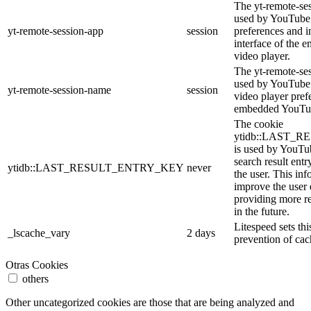
The yt-remote-ses
used by YouTube 
yt-remote-session-app
session
preferences and i
interface of the
video player.
The yt-remote-se
used by YouTube t
yt-remote-session-name
session
video player pref
embedded YouTub
The cookie
ytidb::LAST_
is used by YouTube
search result entr
ytidb::LAST_RESULT_ENTRY_KEY
never
the user. This inf
improve the user
providing more re
in the future.
Litespeed sets thi
_lscache_vary
2 days
prevention of cac
Otras Cookies
others
Other uncategorized cookies are those that are being analyzed and