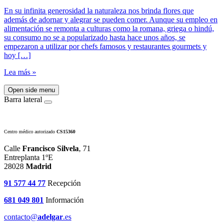
En su infinita generosidad la naturaleza nos brinda flores que
además de adornar y alegrar se pueden comer. Aunque su empleo en
alimentación se remonta a culturas como la romana, griega o hindú,
su consumo no se a popularizado hasta hace unos años, se
empezaron a utilizar por chefs famosos y restaurantes gourmets y
hoy […]
Lea más »
Open side menu
Barra lateral
Centro médico autorizado
CS15360
Calle
Francisco Silvela
, 71
Entreplanta 1ºE
28028
Madrid
91 577 44 77
Recepción
681 049 801
Información
contacto@
adelgar
.es