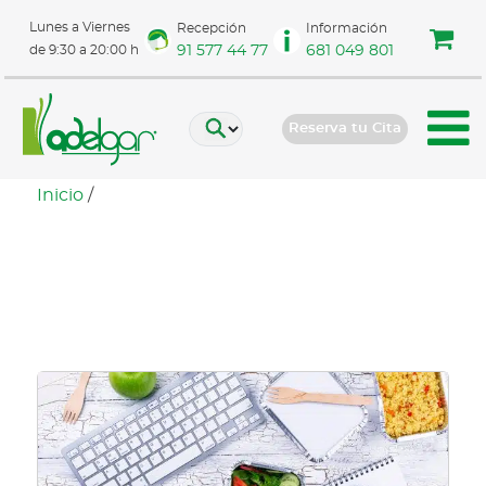
Lunes a Viernes
Recepción
Información
91 577 44 77
681 049 801
de 9:30 a 20:00 h
Reserva tu Cita
Inicio
/
Hábitos alimenticios en
el entorno laboral