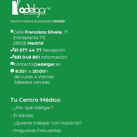
Centro médico autorizado
CS15360
Calle
Francisco Silvela
, 71
Entreplanta 1ºE
28028
Madrid
91 577 44 77
Recepción
681 049 801
Información
contacto@
adelgar
.es
9:30
h a
20:00
h
de Lunes a Viernes
Sábados cerrado
Tu Centro Médico
¿Por qué Adelgar?
El equipo
¿Quieres trabajar con nosotros?
Preguntas Frecuentes