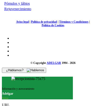
Pómulos y lábios
Rejuvenecimiento
Aviso legal
|
Política de privacidad
|
Términos y Condiciones
|
Política de Cookies
© Copyright
ADELGAR
1994 - 2026
¿Hablamos?
Información y asesoramiento
Adelgar
Online
URL