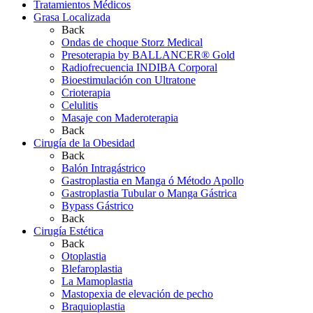
Tratamientos Médicos
Grasa Localizada
Back
Ondas de choque Storz Medical
Presoterapia by BALLANCER® Gold
Radiofrecuencia INDIBA Corporal
Bioestimulación con Ultratone
Crioterapia
Celulitis
Masaje con Maderoterapia
Back
Cirugía de la Obesidad
Back
Balón Intragástrico
Gastroplastia en Manga ó Método Apollo
Gastroplastia Tubular o Manga Gástrica
Bypass Gástrico
Back
Cirugía Estética
Back
Otoplastia
Blefaroplastia
La Mamoplastia
Mastopexia de elevación de pecho
Braquioplastia