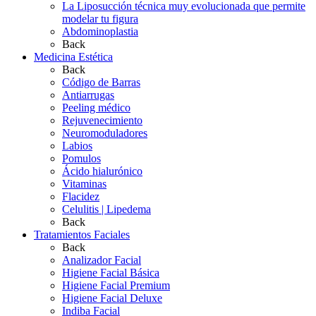
La Liposucción técnica muy evolucionada que permite
modelar tu figura
Abdominoplastia
Back
Medicina Estética
Back
Código de Barras
Antiarrugas
Peeling médico
Rejuvenecimiento
Neuromoduladores
Labios
Pomulos
Ácido hialurónico
Vitaminas
Flacidez
Celulitis | Lipedema
Back
Tratamientos Faciales
Back
Analizador Facial
Higiene Facial Básica
Higiene Facial Premium
Higiene Facial Deluxe
Indiba Facial