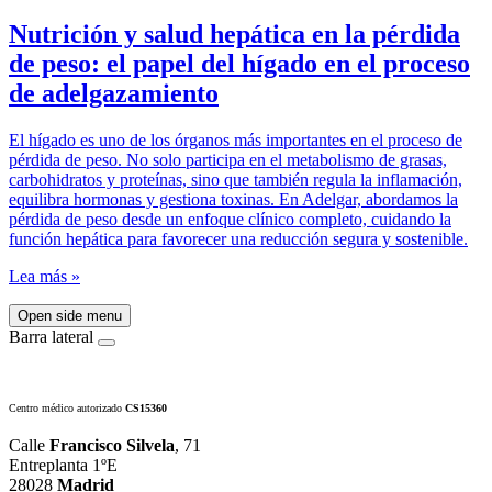
Nutrición y salud hepática en la pérdida
de peso: el papel del hígado en el proceso
de adelgazamiento
El hígado es uno de los órganos más importantes en el proceso de
pérdida de peso. No solo participa en el metabolismo de grasas,
carbohidratos y proteínas, sino que también regula la inflamación,
equilibra hormonas y gestiona toxinas. En Adelgar, abordamos la
pérdida de peso desde un enfoque clínico completo, cuidando la
función hepática para favorecer una reducción segura y sostenible.
Lea más »
Open side menu
Barra lateral
Centro médico autorizado
CS15360
Calle
Francisco Silvela
, 71
Entreplanta 1ºE
28028
Madrid