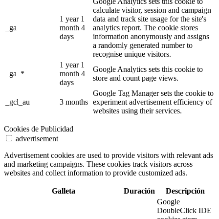
Google Analytics sets this cookie to
calculate visitor, session and campaign
1 year 1
data and track site usage for the site's
_ga
month 4
analytics report. The cookie stores
days
information anonymously and assigns
a randomly generated number to
recognise unique visitors.
1 year 1
Google Analytics sets this cookie to
_ga_*
month 4
store and count page views.
days
Google Tag Manager sets the cookie to
_gcl_au
3 months
experiment advertisement efficiency of
websites using their services.
Cookies de Publicidad
advertisement
Advertisement cookies are used to provide visitors with relevant ads
and marketing campaigns. These cookies track visitors across
websites and collect information to provide customized ads.
Galleta
Duración
Descripción
Google
DoubleClick IDE