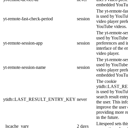
embedded YouTub
The yt-remote-fa
is used by YouTub
yt-remote-fast-check-period
session
video player pre
YouTube videos.
The yt-remote-ses
used by YouTube 
yt-remote-session-app
session
preferences and i
interface of the
video player.
The yt-remote-se
used by YouTube t
yt-remote-session-name
session
video player pref
embedded YouTub
The cookie
ytidb::LAST_
is used by YouTube
search result entr
ytidb::LAST_RESULT_ENTRY_KEY
never
the user. This inf
improve the user
providing more re
in the future.
Litespeed sets thi
_lscache_vary
2 days