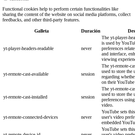
Functional cookies help to perform certain functionalities like
sharing the content of the website on social media platforms, collect
feedbacks, and other third-party features.
Galleta
Duración
Des
The yt-player-he
is used by YouTub
yt-player-headers-readable
never
preferences relat
and interface, en
viewing experien
The yt-remote-cas
used to store the 
yt-remote-cast-available
session
regarding whether
on their YouTube 
The yt-remote-cas
used to store the 
yt-remote-cast-installed
session
preferences usi
video.
YouTube sets this
yt-remote-connected-devices
never
user's video pref
embedded YouTub
YouTube sets this
yt-remote-device-id
never
user's video pref