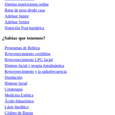
Dietista nutricionista online
Bajar de peso desde casa
Adelgar Junior
Adelgar Senior
Nutrición Post-bariátrica
¿Sabías que tenemos?
Programas de Belleza
Rejuvenecimiento coolifting
Rejuvenecimiento LPG facial
Higiene facial y terapia fotodinámica
Rejuvenecimiento y la radiofrecuencia
Depilación
Higiene facial
Crioterapia
Medicina Estética
Ácido hilaurónico
Láser lipolítico
Código de Barras