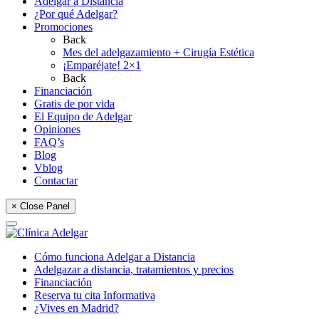
Adelgar a Distancia
¿Por qué Adelgar?
Promociones
Back
Mes del adelgazamiento + Cirugía Estética
¡Emparéjate! 2×1
Back
Financiación
Gratis de por vida
El Equipo de Adelgar
Opiniones
FAQ’s
Blog
Vblog
Contactar
× Close Panel
Cómo funciona Adelgar a Distancia
Adelgazar a distancia, tratamientos y precios
Financiación
Reserva tu cita Informativa
¿Vives en Madrid?