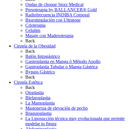
Ondas de choque Storz Medical
Presoterapia by BALLANCER® Gold
Radiofrecuencia INDIBA Corporal
Bioestimulación con Ultratone
Crioterapia
Celulitis
Masaje con Maderoterapia
Back
Cirugía de la Obesidad
Back
Balón Intragástrico
Gastroplastia en Manga ó Método Apollo
Gastroplastia Tubular o Manga Gástrica
Bypass Gástrico
Back
Cirugía Estética
Back
Otoplastia
Blefaroplastia
La Mamoplastia
Mastopexia de elevación de pecho
Braquioplastia
La Liposucción técnica muy evolucionada que permite
modelar tu figura
Abdominoplastia