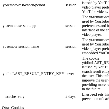
is used by YouTub
yt-remote-fast-check-period
session
video player pre
YouTube videos.
The yt-remote-ses
used by YouTube 
yt-remote-session-app
session
preferences and i
interface of the
video player.
The yt-remote-se
used by YouTube t
yt-remote-session-name
session
video player pref
embedded YouTub
The cookie
ytidb::LAST_
is used by YouTube
search result entr
ytidb::LAST_RESULT_ENTRY_KEY
never
the user. This inf
improve the user
providing more re
in the future.
Litespeed sets thi
_lscache_vary
2 days
prevention of cac
Otras Cookies