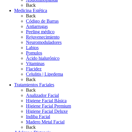
Back
Medicina Estética
Back
Código de Barras
Antiarrugas
Peeling médico
Rejuvenecimiento
Neuromoduladores
Labios
Pomulos
Ácido hialurónico
Vitaminas
Flacidez
Celulitis | Lipedema
Back
Tratamientos Faciales
Back
Analizador Facial
Higiene Facial Básica
Higiene Facial Premium
Higiene Facial Deluxe
Indiba Facial
Madero Metal Facial
Back