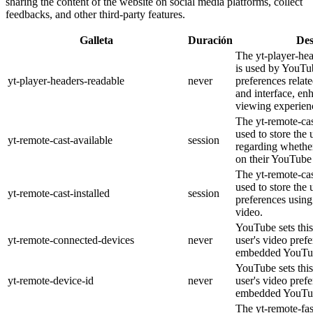
sharing the content of the website on social media platforms, collect
feedbacks, and other third-party features.
Galleta
Duración
Des
The yt-player-he
is used by YouTub
yt-player-headers-readable
never
preferences relat
and interface, en
viewing experien
The yt-remote-cas
used to store the 
yt-remote-cast-available
session
regarding whether
on their YouTube 
The yt-remote-cas
used to store the 
yt-remote-cast-installed
session
preferences usi
video.
YouTube sets this
yt-remote-connected-devices
never
user's video pref
embedded YouTub
YouTube sets this
yt-remote-device-id
never
user's video pref
embedded YouTub
The yt-remote-fa