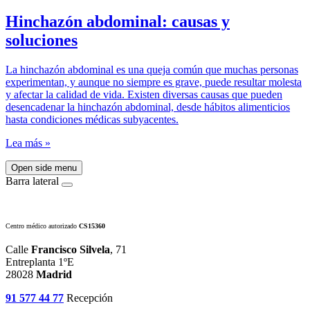
Hinchazón abdominal: causas y
soluciones
La hinchazón abdominal es una queja común que muchas personas
experimentan, y aunque no siempre es grave, puede resultar molesta
y afectar la calidad de vida. Existen diversas causas que pueden
desencadenar la hinchazón abdominal, desde hábitos alimenticios
hasta condiciones médicas subyacentes.
Lea más »
Open side menu
Barra lateral
Centro médico autorizado
CS15360
Calle
Francisco Silvela
, 71
Entreplanta 1ºE
28028
Madrid
91 577 44 77
Recepción