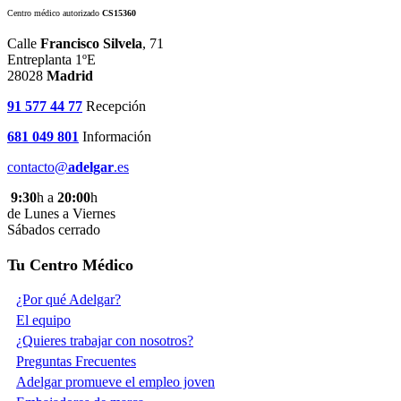
Centro médico autorizado
CS15360
Calle
Francisco Silvela
, 71
Entreplanta 1ºE
28028
Madrid
91 577 44 77
Recepción
681 049 801
Información
contacto@
adelgar
.es
9:30
h a
20:00
h
de Lunes a Viernes
Sábados cerrado
Tu Centro Médico
¿Por qué Adelgar?
El equipo
¿Quieres trabajar con nosotros?
Preguntas Frecuentes
Adelgar promueve el empleo joven