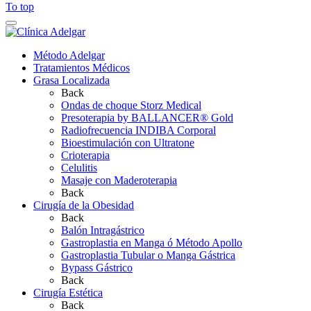
To top
Método Adelgar
Tratamientos Médicos
Grasa Localizada
Back
Ondas de choque Storz Medical
Presoterapia by BALLANCER® Gold
Radiofrecuencia INDIBA Corporal
Bioestimulación con Ultratone
Crioterapia
Celulitis
Masaje con Maderoterapia
Back
Cirugía de la Obesidad
Back
Balón Intragástrico
Gastroplastia en Manga ó Método Apollo
Gastroplastia Tubular o Manga Gástrica
Bypass Gástrico
Back
Cirugía Estética
Back