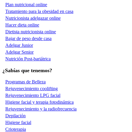
Plan nutricional online
Tratamiento para la obesidad en casa
Nutricionista adelgazar online
Hacer dieta online
Dietista nutricionista online
Bajar de peso desde casa
Adelgar Junior
Adelgar Senior
Nutrición Post-bariátrica
¿Sabías que tenemos?
Programas de Belleza
Rejuvenecimiento coolifting
Rejuvenecimiento LPG facial
Higiene facial y terapia fotodinámica
Rejuvenecimiento y la radiofrecuencia
Depilación
Higiene facial
Crioterapia