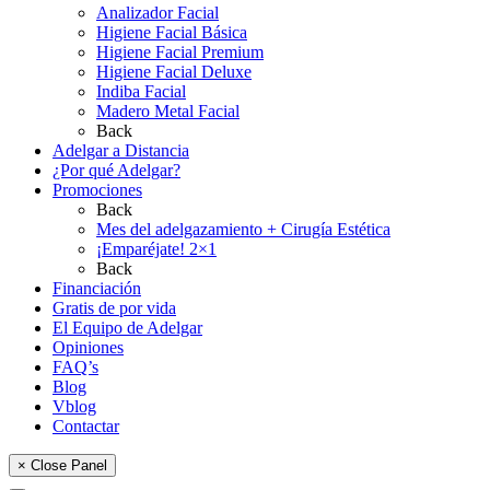
Analizador Facial
Higiene Facial Básica
Higiene Facial Premium
Higiene Facial Deluxe
Indiba Facial
Madero Metal Facial
Back
Adelgar a Distancia
¿Por qué Adelgar?
Promociones
Back
Mes del adelgazamiento + Cirugía Estética
¡Emparéjate! 2×1
Back
Financiación
Gratis de por vida
El Equipo de Adelgar
Opiniones
FAQ’s
Blog
Vblog
Contactar
× Close Panel