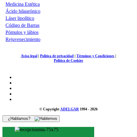
Medicina Estética
Ácido hilaurónico
Láser lipolítico
Código de Barras
Pómulos y lábios
Rejuvenecimiento
Aviso legal
|
Política de privacidad
|
Términos y Condiciones
|
Política de Cookies
© Copyright
ADELGAR
1994 - 2026
¿Hablamos?