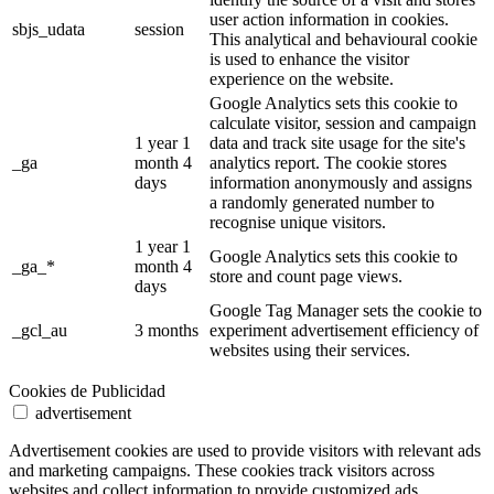
user action information in cookies.
sbjs_udata
session
This analytical and behavioural cookie
is used to enhance the visitor
experience on the website.
Google Analytics sets this cookie to
calculate visitor, session and campaign
1 year 1
data and track site usage for the site's
_ga
month 4
analytics report. The cookie stores
days
information anonymously and assigns
a randomly generated number to
recognise unique visitors.
1 year 1
Google Analytics sets this cookie to
_ga_*
month 4
store and count page views.
days
Google Tag Manager sets the cookie to
_gcl_au
3 months
experiment advertisement efficiency of
websites using their services.
Cookies de Publicidad
advertisement
Advertisement cookies are used to provide visitors with relevant ads
and marketing campaigns. These cookies track visitors across
websites and collect information to provide customized ads.