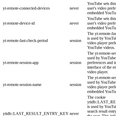
YouTube sets this
yt-remote-connected-devices
never
user's video pref
embedded YouTub
YouTube sets this
yt-remote-device-id
never
user's video pref
embedded YouTub
The yt-remote-fa
is used by YouTub
yt-remote-fast-check-period
session
video player pre
YouTube videos.
The yt-remote-ses
used by YouTube 
yt-remote-session-app
session
preferences and i
interface of the
video player.
The yt-remote-se
used by YouTube t
yt-remote-session-name
session
video player pref
embedded YouTub
The cookie
ytidb::LAST_
is used by YouTube
search result entr
ytidb::LAST_RESULT_ENTRY_KEY
never
the user. This inf