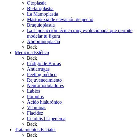
Otoplastia
Blefaroplastia
La Mamoplastia
Mastopexia de elevación de pecho
Braquioplastia
La Liposucción técnica muy evolucionada que permite
modelar tu figura
Abdominoplastia
Back
Medicina Estética
Back
Código de Barras
Antiarrugas
Peeling médico
Rejuvenecimiento
Neuromoduladores
Labios
Pomulos
Ácido hialurónico
Vitaminas
Flacidez
Celulitis | Lipedema
Back
Tratamientos Faciales
Back