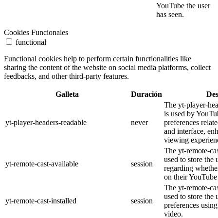
YouTube the user
has seen.
Cookies Funcionales
functional
Functional cookies help to perform certain functionalities like
sharing the content of the website on social media platforms, collect
feedbacks, and other third-party features.
Galleta
Duración
Des
The yt-player-he
is used by YouTub
yt-player-headers-readable
never
preferences relat
and interface, en
viewing experien
The yt-remote-cas
used to store the 
yt-remote-cast-available
session
regarding whether
on their YouTube 
The yt-remote-cas
used to store the 
yt-remote-cast-installed
session
preferences usi
video.