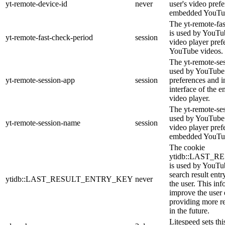
yt-remote-device-id
never
user's video pref
embedded YouTub
The yt-remote-fa
is used by YouTub
yt-remote-fast-check-period
session
video player pre
YouTube videos.
The yt-remote-ses
used by YouTube 
yt-remote-session-app
session
preferences and i
interface of the
video player.
The yt-remote-se
used by YouTube t
yt-remote-session-name
session
video player pref
embedded YouTub
The cookie
ytidb::LAST_
is used by YouTube
search result entr
ytidb::LAST_RESULT_ENTRY_KEY
never
the user. This inf
improve the user
providing more re
in the future.
Litespeed sets thi