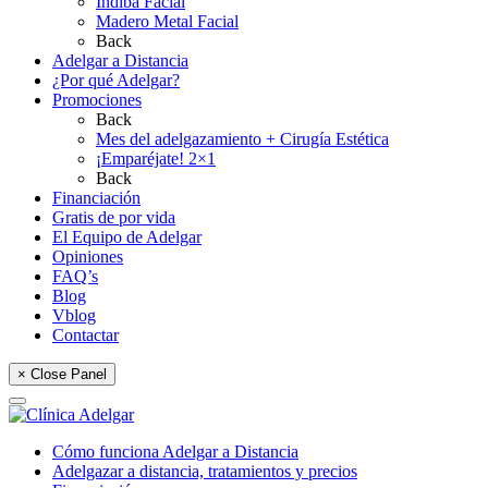
Indiba Facial
Madero Metal Facial
Back
Adelgar a Distancia
¿Por qué Adelgar?
Promociones
Back
Mes del adelgazamiento + Cirugía Estética
¡Emparéjate! 2×1
Back
Financiación
Gratis de por vida
El Equipo de Adelgar
Opiniones
FAQ’s
Blog
Vblog
Contactar
× Close Panel
Cómo funciona Adelgar a Distancia
Adelgazar a distancia, tratamientos y precios