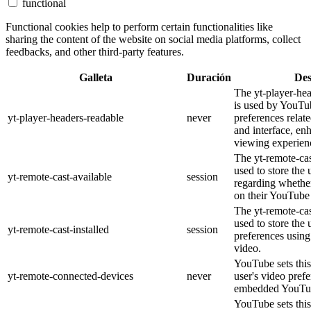
functional
Functional cookies help to perform certain functionalities like
sharing the content of the website on social media platforms, collect
feedbacks, and other third-party features.
Galleta
Duración
Des
The yt-player-he
is used by YouTub
yt-player-headers-readable
never
preferences relat
and interface, en
viewing experien
The yt-remote-cas
used to store the 
yt-remote-cast-available
session
regarding whether
on their YouTube 
The yt-remote-cas
used to store the 
yt-remote-cast-installed
session
preferences usi
video.
YouTube sets this
yt-remote-connected-devices
never
user's video pref
embedded YouTub
YouTube sets this