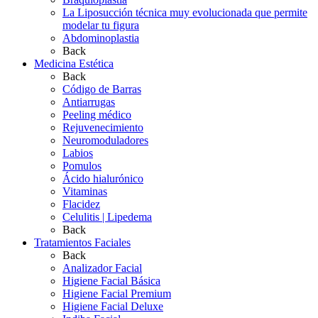
La Liposucción técnica muy evolucionada que permite
modelar tu figura
Abdominoplastia
Back
Medicina Estética
Back
Código de Barras
Antiarrugas
Peeling médico
Rejuvenecimiento
Neuromoduladores
Labios
Pomulos
Ácido hialurónico
Vitaminas
Flacidez
Celulitis | Lipedema
Back
Tratamientos Faciales
Back
Analizador Facial
Higiene Facial Básica
Higiene Facial Premium
Higiene Facial Deluxe