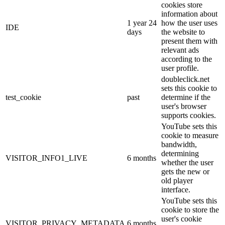
cookies store
information about
1 year 24
how the user uses
IDE
days
the website to
present them with
relevant ads
according to the
user profile.
doubleclick.net
sets this cookie to
test_cookie
past
determine if the
user's browser
supports cookies.
YouTube sets this
cookie to measure
bandwidth,
determining
VISITOR_INFO1_LIVE
6 months
whether the user
gets the new or
old player
interface.
YouTube sets this
cookie to store the
user's cookie
VISITOR_PRIVACY_METADATA
6 months