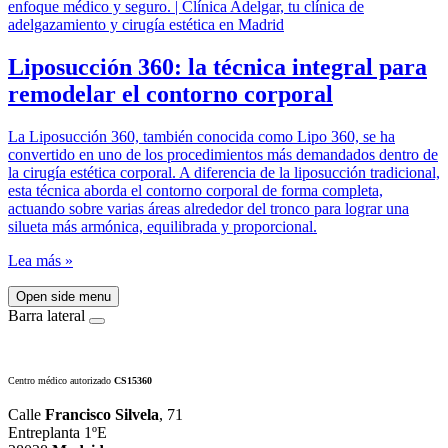
Liposucción 360: la técnica integral para
remodelar el contorno corporal
La Liposucción 360, también conocida como Lipo 360, se ha
convertido en uno de los procedimientos más demandados dentro de
la cirugía estética corporal. A diferencia de la liposucción tradicional,
esta técnica aborda el contorno corporal de forma completa,
actuando sobre varias áreas alrededor del tronco para lograr una
silueta más armónica, equilibrada y proporcional.
Lea más »
Open side menu
Barra lateral
Centro médico autorizado
CS15360
Calle
Francisco Silvela
, 71
Entreplanta 1ºE