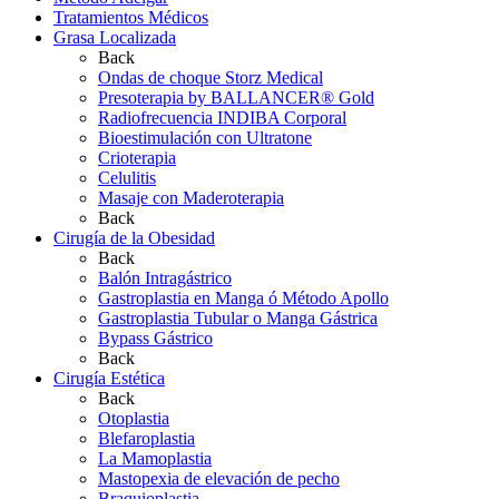
Tratamientos Médicos
Grasa Localizada
Back
Ondas de choque Storz Medical
Presoterapia by BALLANCER® Gold
Radiofrecuencia INDIBA Corporal
Bioestimulación con Ultratone
Crioterapia
Celulitis
Masaje con Maderoterapia
Back
Cirugía de la Obesidad
Back
Balón Intragástrico
Gastroplastia en Manga ó Método Apollo
Gastroplastia Tubular o Manga Gástrica
Bypass Gástrico
Back
Cirugía Estética
Back
Otoplastia
Blefaroplastia
La Mamoplastia
Mastopexia de elevación de pecho
Braquioplastia