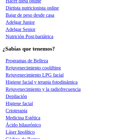
Hacer dieta online
Dietista nutricionista online
Bajar de peso desde casa
Adelgar Junior
Adelgar Senior
Nutrición Post-bariátrica
¿Sabías que tenemos?
Programas de Belleza
Rejuvenecimiento coolifting
Rejuvenecimiento LPG facial
Higiene facial y terapia fotodinámica
Rejuvenecimiento y la radiofrecuencia
Depilación
Higiene facial
Crioterapia
Medicina Estética
Ácido hilaurónico
Láser lipolítico