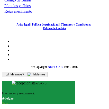
Código de Barras
Pómulos y lábios
Rejuvenecimiento
Aviso legal
|
Política de privacidad
|
Términos y Condiciones
|
Política de Cookies
© Copyright
ADELGAR
1994 - 2026
¿Hablamos?
Información y asesoramiento
Adelgar
Online