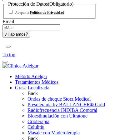
Protección de Datos
(Obligatorio)
Acepto la
Política de Privacidad
Email
To top
Método Adelgar
Tratamientos Médicos
Grasa Localizada
Back
Ondas de choque Storz Medical
Presoterapia by BALLANCER® Gold
Radiofrecuencia INDIBA Corporal
Bioestimulación con Ultratone
Crioterapia
Celulitis
Masaje con Maderoterapia
Back