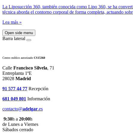
La Liposucción 360, también conocida como Lipo 360, se ha convertido
técnica aborda el contorno corporal de forma completa, actuando sobre
Lea más »
Open side menu
Barra lateral
Centro médico autorizado
CS15360
Calle
Francisco Silvela
, 71
Entreplanta 1ºE
28028
Madrid
91 577 44 77
Recepción
681 049 801
Información
contacto@
adelgar
.es
9:30
h a
20:00
h
de Lunes a Viernes
Sábados cerrado