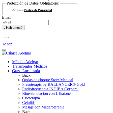
Protección de Datos
(Obligatorio)
Acepto la
Política de Privacidad
Email
To top
Método Adelgar
Tratamientos Médicos
Grasa Localizada
Back
Ondas de choque Storz Medical
Presoterapia by BALLANCER® Gold
Radiofrecuencia INDIBA Corporal
Bioestimulación con Ultratone
Crioterapia
Celulitis
Masaje con Maderoterapia
Back