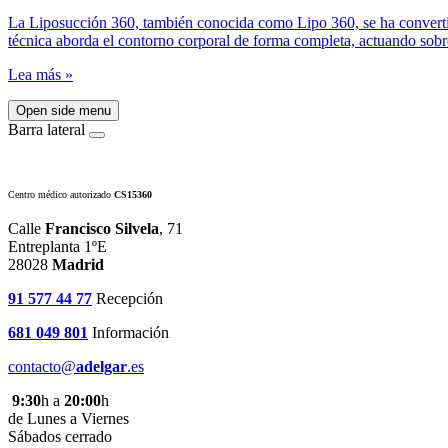
La Liposucción 360, también conocida como Lipo 360, se ha convertido
técnica aborda el contorno corporal de forma completa, actuando sobre
Lea más »
Open side menu
Barra lateral
Centro médico autorizado
CS15360
Calle
Francisco Silvela
, 71
Entreplanta 1ºE
28028
Madrid
91 577 44 77
Recepción
681 049 801
Información
contacto@
adelgar
.es
9:30
h a
20:00
h
de Lunes a Viernes
Sábados cerrado